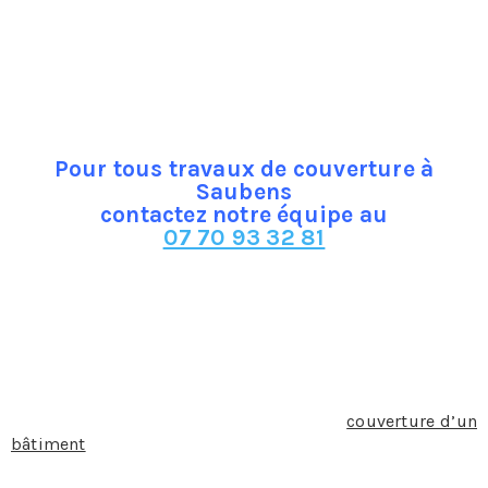
ne peut être en réalité réduit à cette pratique. En effet, la
compétence pointue du couvreur en matière d’étanchéité
et de revêtements lui permet de proposer une myriade
de services et fait de lui un acteur incontournable de la
construction.
Pour tous travaux de couverture à
Saubens
contactez notre équipe au
07 70 93 32 81
Mais alors quelle est l’étendue du champ
d’intervention du couvreur et en quoi cette
intervention est-elle essentielle ?
La pose, l’entretien, la réparation et la réfaction des
revêtements étanches qui constituent la
couverture d’un
bâtiment
, c’est ainsi que l’on pourrait résumer la
pratique du métier de couvreur. Cela englobe donc la