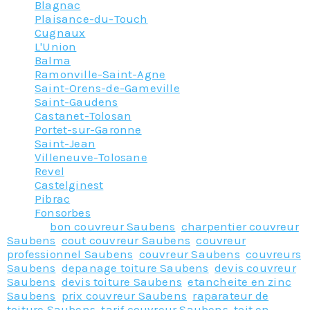
Blagnac
Plaisance-du-Touch
Cugnaux
L'Union
Balma
Ramonville-Saint-Agne
Saint-Orens-de-Gameville
Saint-Gaudens
Castanet-Tolosan
Portet-sur-Garonne
Saint-Jean
Villeneuve-Tolosane
Revel
Castelginest
Pibrac
Fonsorbes
Tagged
bon couvreur Saubens
,
charpentier couvreur
Saubens
,
cout couvreur Saubens
,
couvreur
professionnel Saubens
,
couvreur Saubens
,
couvreurs
Saubens
,
depanage toiture Saubens
,
devis couvreur
Saubens
,
devis toiture Saubens
,
etancheite en zinc
Saubens
,
prix couvreur Saubens
,
raparateur de
toiture Saubens
,
tarif couvreur Saubens
,
toit en