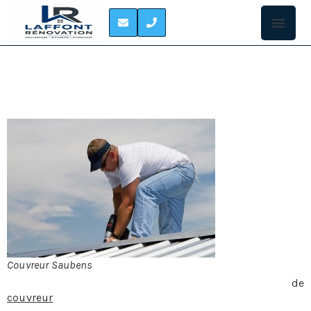
COUVREUR SAUBENS
COUVREUR À
SAUBENS
Si l’on a
tendance à
Couvreur Saubens
associer le
métier
de
couvreur
à la simple pose d’une toiture sur un édifice, il