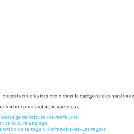
is, pour tous ces types d’isolants naturels il convient de s
avec le pétrole. Ils e compose en général et dans sa majeu
égèreté. Dans les combles, ce type d’isolant est très intére
 est facile, car cela ne nécessite pas énormément d’efforts c
isolant. Les matériaux avec lesquels ils sont fabriqués dép
 son seul avantage, car côté performance, ils sont d’assez
solants de complément. Mais plus intéressant encore, ils
de laine qui ont besoin de ce type de dispositif.
ne
constituent d’autres choix dans la catégorie des matériaux
 couverture pour
isoler les combles à
, notre équipe sera ravi
oussage de toiture Tournefeuille
ence toiture Baziege
ration de faitage Villefranche-de-Lauragais