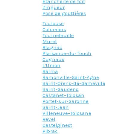
Etancheité de toit
Zingueur
Pose de gouttières
Toulouse
Colomiers
Tournefeuille
Muret
Blagnac
Plaisance-du-Touch
Cugnaux
L'Union
Balma
Ramonville-Saint-Agne
Saint-Orens-de-Gameville
Saint-Gaudens
Castanet-Tolosan
Portet-sur-Garonne
Saint-Jean
Villeneuve-Tolosane
Revel
Castelginest
Pibrac