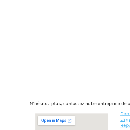
bois, la cellulose ou encore la paille. Toutefo
non adapté aux combles à isoler.
Le polystyrène expansé
C’est un matériel de synthèse qui s’obtient 
thermique. Il se différencie également par sa l
sur l’ossature. Son installation dans ce niveau
Les isolants minces
C’est une superposition de couches minces d’
ainsi avoir un choix assez large. Le prix est
Toutefois, ils sont surtout utilisés comme i
s’associer avec les isolants fabriqués à partir 
La perlite ou encore la mousse en polyurétha
N’hésitez plus, contactez notre entreprise de
Dem
Urg
Repa