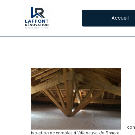
Accueil
ISOLATION DES C
IS
Les
Des
res
con
co
Isolation de combles à Villeneuve-de-Riviere