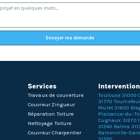
Envoyer ma demande
Services
Interventio
Travaux de couverture
Toulouse 31000
31770
Tournefeui
Couvreur Zingueur
Muret 31600
Bla
Réparation Toiture
Plaisance-du-T
Cugnaux 31270
Nettoyage Toiture
31240
Balma 311
Couvreur Charpentier
Ramonville-Sai
31520