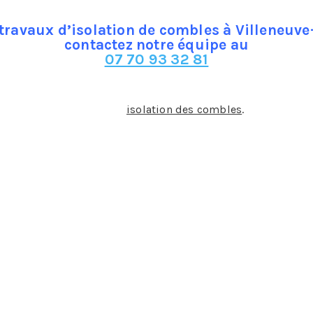
travaux d’isolation de combles à Villeneuve
contactez notre équipe au
07 70 93 32 81
ui très utilisées dans l’
isolation des combles
.
Il en existe 2
estinés à isoler la chaleur, mais ce sont également des is
mbles. Les laines minérales présentent aussi un autre avant
orme de flocon ou en rouleau. Toutefois, elles sont des s
r isoler des combles. Elle est issue d’une ressource natu
imale comme végétale : le mouton, la plume de canard, le lin
raitement plus approfondi pour éviter que des larves ne se pr
res choix comme le liège qui est issu du chêne et qui est to