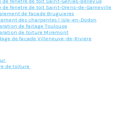
 de fenetre de toit Saint-Genies-Bellevue
 de fenetre de toit Saint-Orens-de-Gameville
alement de facade Bruguieres
itement des charpentes l Isle-en-Dodon
aration de faitage Toulouse
aration de toiture Miremont
dage de facade Villeneuve-de-Riviere
Nos principaux service
eur
re de toiture