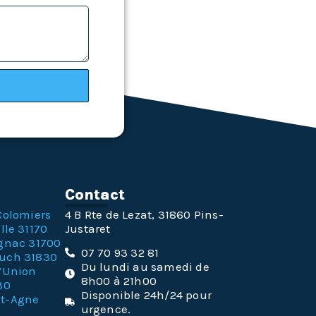
n
Contact
Colomiers
4 B Rte de Lezat, 31860 Pins-
lle 31170
Justaret
gnac 31700
07 70 93 32 81
ouch 31830
Du lundi au samedi de
l’Union
8h00 à 21h00
30
Disponible 24h/24 pour
nt-Agne
urgence.