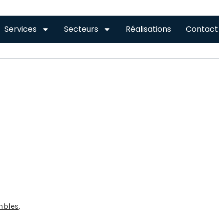
Services
Secteurs
Réalisations
Contact
OMBLES VILLENEUVE-DE
OLER VOS COMBLES À VILLENEUVE-DE-RIVIERE
 différents types d’isolant pour éviter la perte thermique
 combles bien isolés permettent de réduire la perte de la 
ponsables de 30 % de déperdition en énergie thermique. La
fort d’une maison, mais elle pèse énormément sur la fa
mbles
,
il existe plusieurs choix de matières.