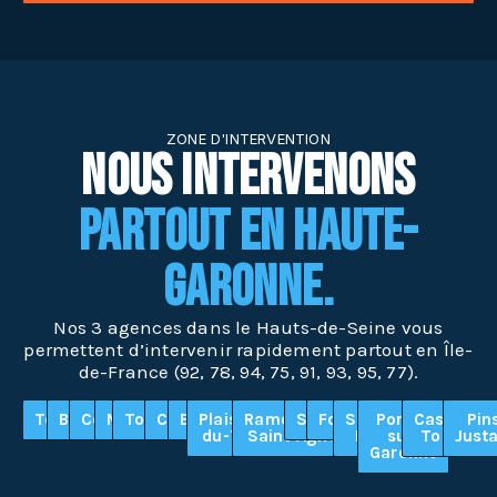
ZONE D'INTERVENTION
Nous Intervenons
Partout en Haute-
Garonne.
Nos 3 agences dans le Hauts-de-Seine vous
permettent d’intervenir rapidement partout en Île-
de-France (92, 78, 94, 75, 91, 93, 95, 77).
Toulouse
Blagnac
Colomiers
Muret
Tournefeuille
Cugnaux
Balma
Plaisance-
Ramonville-
Seysses
Fonsorbes
Saint-
Portet-
Castanet-
Pin
du-Touch
Saint-Agne
Lys
sur-
Tolosan
Justa
Garonne