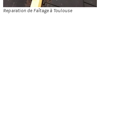
département
de la Haute
Reparation de Faîtage à Toulouse
Garonne 31
(Colomiers
31770, Tournefeuille 31170, Muret 31600, Blagnac
31700, Plaisance-du-Touch 31830, Cugnaux 31270,
l’Union 31240, Balma 31130 ou encore Ramonville-
Saint-Agne 31520). Nous mettons à votre disposition
toute une équipe qui intervient pour tous les travaux
liés à la toiture comme la pose, l’entretien et la
réparation. Nous intervenons également pour tous
les ouvrages en lien avec la toiture, comme les
gouttières, la charpente, les solins ou encore les
faîtages.
Confiez la réparation de
votre faîtage à Laffont
Rénovation