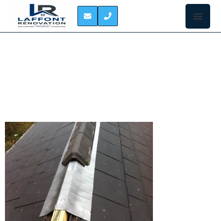
REPARATION DE
FAÎTAGE À TOULOUSE
Notre
entreprise
est
implantée à
Toulouse
depuis
plusieurs
années et
intervient
sur tout le