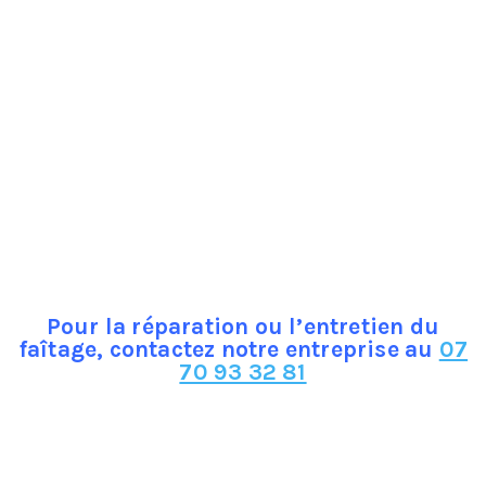
Ces éléments sont très importants, il ne faut pas
prendre leur pose à la légère, car il faut respecter des
normes et des techniques strictes. Il arrive
également que les faîtages aient besoin de
réparation pour éviter qu’ils ne causent des
problèmes d’étanchéité et d’infiltration d’eau. En
effet, c’est le faitage qui assure l’étanchéité entre les
deux pans de toitures qui se trouvent au sommet du
toit. Un faitage défaillant cause ainsi des
infiltrations qui peuvent causer la détérioration des
murs et de tout ce qui se trouve à l’intérieur du
bâtiment.
Pour la réparation ou l’entretien du
faîtage, contactez notre entreprise au
07
70 93 32 81
Laffont Rénovation pour