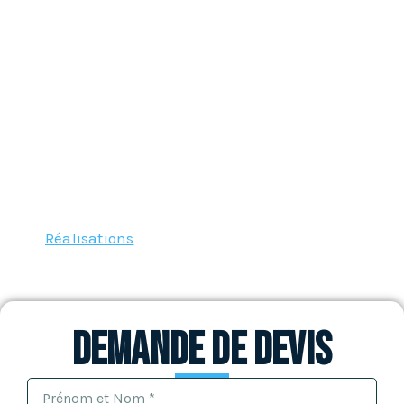
afin de répondre à tous vos besoins et à toutes les
exigences quel que soit votre budget. Toujours à
l’écoute, nos spécialistes vous donnent des conseils
précieux et vous proposent les meilleures solutions.
Contactez notre équipe, où que vous soyez sur tout le
département de la Haute Garonne 31 (Toulouse
31000, Colomiers 31770, Tournefeuille 31170, Muret
31600, Blagnac 31700, Plaisance-du-Touch 31830,
Cugnaux 31270, l’Union 31240, Balma 31130 ou
encore Ramonville-Saint-Agne 31520).
Articles similaires:
Réalisations
Demande de devis