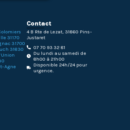
n
Contact
Colomiers
4 B Rte de Lezat, 31860 Pins-
lle 31170
Justaret
gnac 31700
07 70 93 32 81
ouch 31830
Du lundi au samedi de
l’Union
8h00 à 21h00
30
Disponible 24h/24 pour
nt-Agne
urgence.