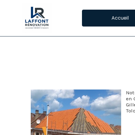
Accueil
COUVREUR PLAIS
COUVRE
Not
en 
Gil
Tol