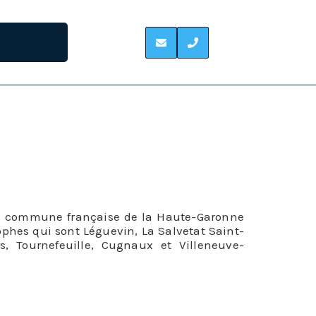
U-TOUCH
te commune française de la Haute-Garonne
ophes qui sont Léguevin, La Salvetat Saint-
ers, Tournefeuille, Cugnaux et Villeneuve-
ouverture
tre couvreur au
1