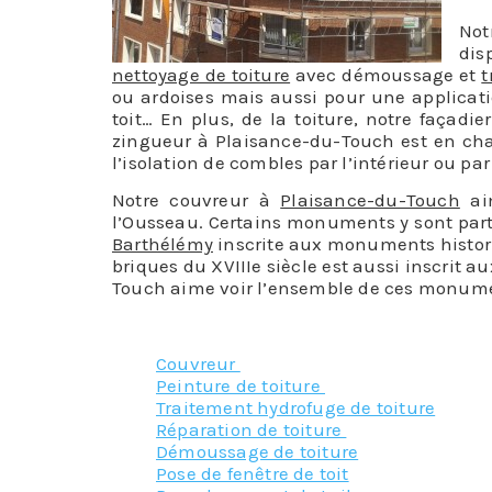
No
dis
nettoyage de toiture
avec démoussage et
t
ou ardoises mais aussi pour une applicati
toit… En plus, de la toiture, notre façad
zingueur à Plaisance-du-Touch est en char
l’isolation de combles par l’intérieur ou par 
Notre couvreur à
Plaisance-du-Touch
aim
l’Ousseau. Certains monuments y sont part
Barthélémy
inscrite aux monuments historiq
briques du XVIIIe siècle est aussi inscrit 
Touch aime voir l’ensemble de ces monume
Couvreur
Peinture de toiture
Traitement hydrofuge de toiture
Réparation de toiture
Démoussage de toiture
Pose de fenêtre de toit