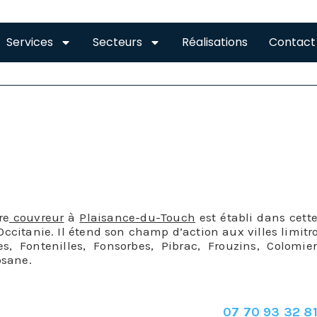
Services
Secteurs
Réalisations
Contact
ANCE-DU-TOUCH 31830
UR ZINGUEUR A PLAISANCE-D
re
couvreur
à
Plaisance-du-Touch
est établi dans cet
Occitanie. Il étend son champ d’action aux villes limitr
les, Fontenilles, Fonsorbes, Pibrac, Frouzins, Colomi
osane.
Pour vos travaux de c
N’hésitez pas à contactez no
07 70 93 32 8