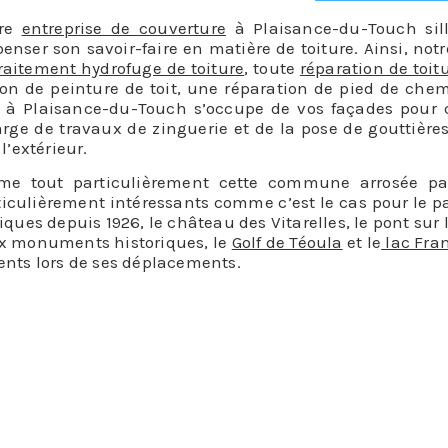
tre
entreprise de couverture
à Plaisance-du-Touch si
penser son savoir-faire en matière de toiture. Ainsi, not
raitement hydrofuge de toiture
, toute
réparation de toit
on de peinture de toit, une réparation de pied de chemi
ier à Plaisance-du-Touch s’occupe de vos façades pour 
ge de travaux de zinguerie et de la pose de gouttières
l’extérieur.
e tout particulièrement cette commune arrosée par 
iculièrement intéressants comme c’est le cas pour le p
ues depuis 1926, le château des Vitarelles, le pont sur
aux monuments historiques, le
Golf de Téoula
et le
lac Fra
nts lors de ses déplacements.