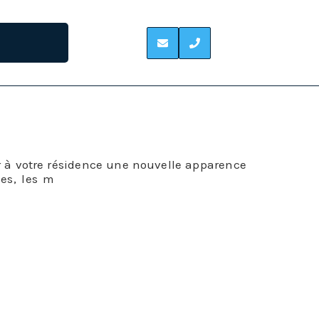
NE
ir à votre résidence une nouvelle apparence
ées, les m
éthodes de pose de bardage ont
présent étendue et nous pouvons satisfaire
uer en différents matériaux.
ien à voir avec la tenue du bâtiment, il est
la construction. C’est une solution de choix
ures.