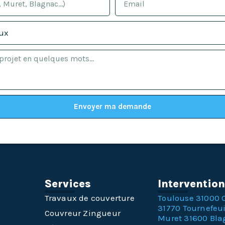
Envoyer ma demande
Services
Interventio
Travaux de couverture
Toulouse 31000
31770
Tournefeui
Couvreur Zingueur
Muret 31600
Bla