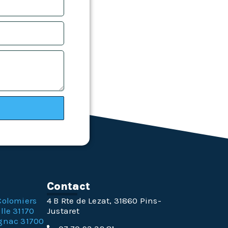
n
Contact
Colomiers
4 B Rte de Lezat, 31860 Pins-
lle 31170
Justaret
gnac 31700