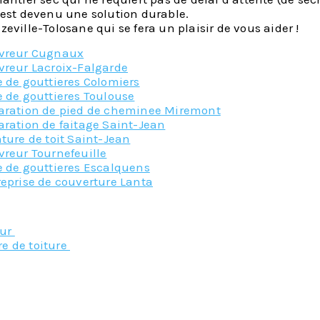
 est devenu une solution durable.
eville-Tolosane qui se fera un plaisir de vous aider !
vreur Cugnaux
vreur Lacroix-Falgarde
 de gouttieres Colomiers
 de gouttieres Toulouse
aration de pied de cheminee Miremont
aration de faitage Saint-Jean
ture de toit Saint-Jean
vreur Tournefeuille
e de gouttieres Escalquens
eprise de couverture Lanta
Nos principaux service
eur
re de toiture