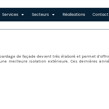
Services
Secteurs
Réalisations
Contact
DE AUZEVILLE-TOLOSA
bardage de façade devient très élaboré et permet d’offr
une meilleure isolation extérieure. Ces dernières ann
ormément progressé.
ffre de bardage de façade à Auzeville-Tolosane est à 
s vos désirs. En effet, le bardage de façade peut s’effect
bardage de façade est un revêtement extérieur qui n’a r
stitué par des éléments qui se fixent sur l’ossature de 
r camoufler et parfaire l’isolation et l’étanchéité extérie