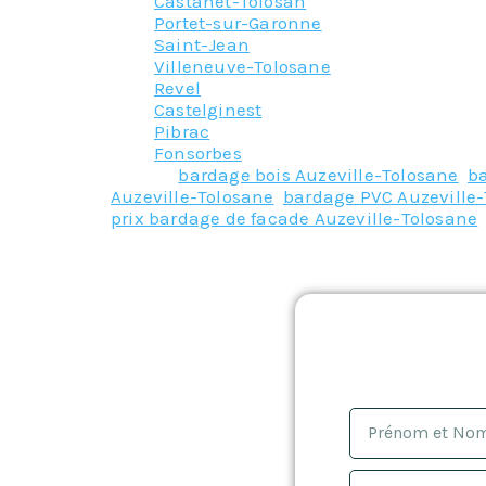
Castanet-Tolosan
Portet-sur-Garonne
Saint-Jean
Villeneuve-Tolosane
Revel
Castelginest
Pibrac
Fonsorbes
Tagged
bardage bois Auzeville-Tolosane
,
ba
Auzeville-Tolosane
,
bardage PVC Auzeville
prix bardage de facade Auzeville-Tolosane