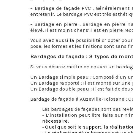
– Bardage de façade PVC : Généralement sou
entretenir. Le bardage PVC est très esthétiq
– Bardage en pierre : Bardage en pierre na
élevé. Il est moins cher s’il est en pierre re
Vous avez aussi la possibilité d’ opter pou
pose, les formes et les finitions sont sans f
Bardages de façade : 3 types de mon
Si vous désirez mettre en oeuvre un bardag
Un Bardage simple peau : Composé d’un uniq
Un Bardage rapporté : Il est monté sur une 
Un Bardage double peau : Il est fait de deu
Bardage de façade à Auzeville-Tolosane
: Q
Les bardages de façades sont des revê
• L’installation peut être faite sur n’
nécessaire.
• Quel que soit le support, la réalisat
• La réalisation d’un bardage est un c