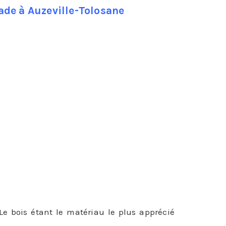
ade à Auzeville-Tolosane
îmée et de redonner un coup de jeune et un
’il devra endurer, un bardage de façade peut
 Le bois étant le matériau le plus apprécié