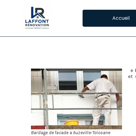
Accueil
BARDAGE DE FACA
L
e 
et 
én
L’o
tou
Le 
con
pou
Bardage de facade a Auzeville-Tolosane