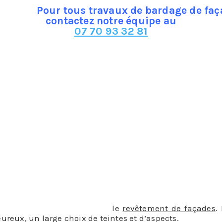
Pour tous travaux de bardage de faç
contactez notre équipe au
07 70 93 32 81
e :
ie, vent, soleil, gel)
e permet de masquer les imperfections sur une façade ab
ojectiles…)
que et acoustique.
e habitat, votre budget et les conditions climatiques qu
omme la terre cuite, le bois ou la pierre.
is est le plus courant dans
le
revêtement de façades
.
ureux, un large choix de teintes et d’aspects.