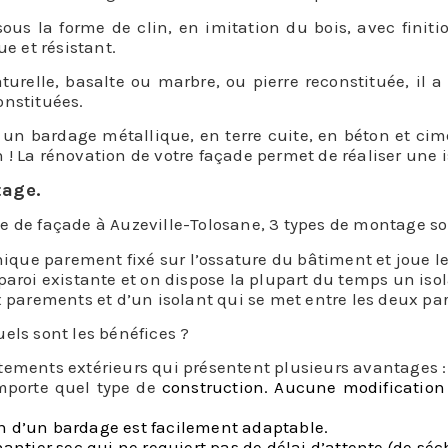
s la forme de clin, en imitation du bois, avec finition 
ue et résistant.
turelle, basalte ou marbre, ou pierre reconstituée, il
constituées.
r un bardage métallique, en terre cuite, en béton et ci
in ! La rénovation de votre façade permet de réaliser une i
tage.
e de façade à Auzeville-Tolosane, 3 types de montage son
ue parement fixé sur l’ossature du bâtiment et joue le
paroi existante et on dispose la plupart du temps un isol
x parements et d’un isolant qui se met entre les deux p
uels sont les bénéfices ?
tements extérieurs qui présentent plusieurs avantages :
importe quel type de
construction. Aucune modificatio
n
ion d’un bardage est facilement adaptable.
hantier sec qui ne requiert pas de délai d’attente (de séc