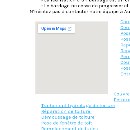
• Le bardage ne cesse de progresser et
N’hésitez pas à contacter notre équipe à Auz
Cou
Cou
Pose
Pose
Rep
Rep
Pein
Cou
Pos
Entr
Couvr
Peintu
Traitement hydrofuge de toiture
Réparation de toiture
Démoussage de toiture
Pose de fenêtre de toit
Remplacement de tuiles