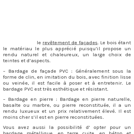
Suivant le style que vous désirez pour votre habitat,
votre budget et les conditions climatiques qu’il devra
endurer, un bardage de façade peut s’effectuer à
partir de plusieurs matériaux comme la terre cuite, le
bois ou la pierre.
– Bardage de façade bois : Le bardage bois est le plus
courant dans
le
revêtement de façades
. Le bois étant
le matériau le plus apprécié puisqu’il propose un
rendu naturel et chaleureux, un large choix de
teintes et d’aspects.
– Bardage de façade PVC : Généralement sous la
forme de clin, en imitation du bois, avec finition lisse
ou veinée, il est facile à poser et à entretenir. Le
bardage PVC est très esthétique et résistant.
– Bardage en pierre : Bardage en pierre naturelle,
basalte ou marbre, ou pierre reconstituée, il a un
rendu luxueux et un prix relativement élevé. Il est
moins cher s’il est en pierre reconstituées.
Vous avez aussi la possibilité d’ opter pour un
bardage métallique, en terre cuite, en béton et