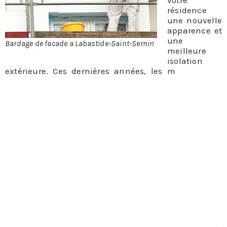
votre
résidence
une nouvelle
apparence et
une
Bardage de facade a Labastide-Saint-Sernin
meilleure
isolation
extérieure. Ces dernières années, les m
éthodes de
pose de bardage ont énormément progressé.
L’offre de bardage de façade à Labastide-Saint-
Sernin est à présent étendue et nous pouvons
satisfaire tous vos désirs. En effet, le bardage de
façade peut s’effectuer en différents matériaux.
Le bardage de façade est un revêtement extérieur qui
n’a rien à voir avec la tenue du bâtiment, il est
constitué par des éléments qui se fixent sur
l’ossature de la construction. C’est une solution de
choix pour camoufler et parfaire l’isolation et
l’étanchéité extérieures.