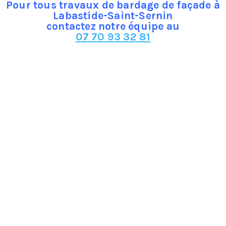
Pour tous travaux de bardage de façade à
Labastide-Saint-Sernin
contactez notre équipe au
07 70 93 32 81
Un bardage de façade à Labastide-Saint-Sernin permet de :
• Offrir une protection du mauvais temps (pluie, vent,
soleil, gel)
• Parfaire l’aspect extérieur : le bardage permet de
masquer les imperfections sur une façade abîmée et
de redonner un coup de jeune et un rendu dans l’ère
du temps à celle-ci.
• Résister aux chocs et aux coups (grêle, projectiles…)
• Contribuer à améliorer l’ isolation thermique et
acoustique.
Plusieurs types de matériaux