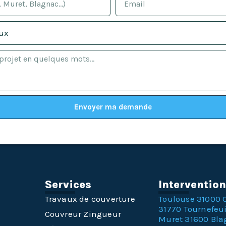
Envoyer ma demande
Services
Interventio
Travaux de couverture
Toulouse 31000
31770
Tournefeui
Couvreur Zingueur
Muret 31600
Bla