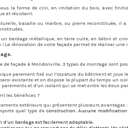
s la forme de clin, en imitation du bois, avec finition 
ue et résistant.
turelle, basalte ou marbre, ou pierre reconstituée, il
constituées.
r un bardage métallique, en terre cuite, en béton et ci
in ! La rénovation de votre façade permet de réaliser une i
tage.
e de façade à Mondonville, 3 types de montage sont poss
ue parement fixé sur l’ossature du bâtiment et joue le
paroi existante et on dispose la plupart du temps un isol
x parements et d’un isolant qui se met entre les deux p
nt les bénéfices ?
tements extérieurs qui présentent plusieurs avantages :
importe quel type de
construction. Aucune modificatio
n
ion d’un bardage est facilement adaptable.
hantier sec qui ne requiert pas de délai d’attente (de séc