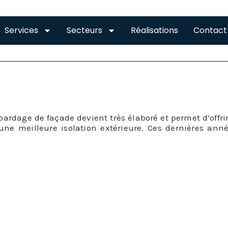
Services
Secteurs
Réalisations
Contact
ADE MONDONVILLE
bardage de façade devient très élaboré et permet d’offr
une meilleure isolation extérieure. Ces dernières ann
ormément progressé.
ffre de bardage de façade à Mondonville est à présent 
irs. En effet, le bardage de façade peut s’effectuer en di
bardage de façade est un revêtement extérieur qui n’a r
stitué par des éléments qui se fixent sur l’ossature de 
r camoufler et parfaire l’isolation et l’étanchéité extérie