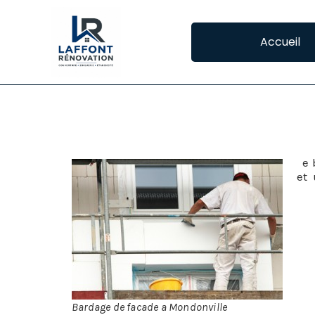
Accueil
BARDAGE DE FAC
L
e 
et 
én
L’o
dés
Le 
con
pou
Bardage de facade a Mondonville