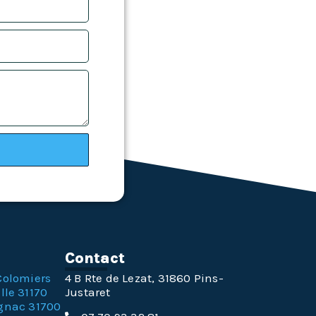
n
Contact
Colomiers
4 B Rte de Lezat, 31860 Pins-
lle 31170
Justaret
gnac 31700