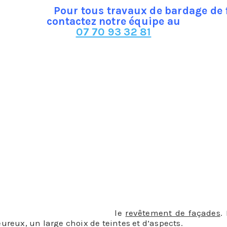
Pour tous travaux de bardage de
contactez notre équipe au
07 70 93 32 81
ie, vent, soleil, gel)
e permet de masquer les imperfections sur une façade ab
ojectiles…)
que et acoustique.
e habitat, votre budget et les conditions climatiques qu
omme la terre cuite, le bois ou la pierre.
is est le plus courant dans
le
revêtement de façades
.
ureux, un large choix de teintes et d’aspects.