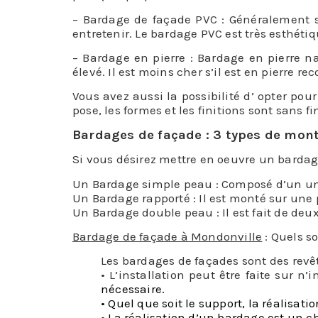
– Bardage de façade PVC : Généralement sou
entretenir. Le bardage PVC est très esthétiq
– Bardage en pierre : Bardage en pierre na
élevé. Il est moins cher s’il est en pierre re
Vous avez aussi la possibilité d’ opter pou
pose, les formes et les finitions sont sans f
Bardages de façade : 3 types de mon
Si vous désirez mettre en oeuvre un bardag
Un Bardage simple peau : Composé d’un uniq
Un Bardage rapporté : Il est monté sur une 
Un Bardage double peau : Il est fait de deu
Bardage de façade à Mondonville
: Quels so
Les bardages de façades sont des revê
• L’installation peut être faite sur n’
nécessaire.
• Quel que soit le support, la réalisat
• La réalisation d’un bardage est un c