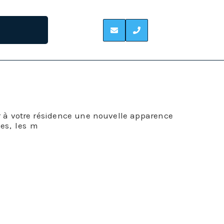
ir à votre résidence une nouvelle apparence
ées, les m
éthodes de pose de bardage ont
étendue et nous pouvons satisfaire tous vos
fférents matériaux.
ien à voir avec la tenue du bâtiment, il est
la construction. C’est une solution de choix
ures.