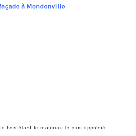
 façade à Mondonville
îmée et de redonner un coup de jeune et un
’il devra endurer, un bardage de façade peut
 Le bois étant le matériau le plus apprécié