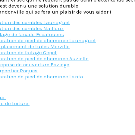
 est devenu une solution durable.
donville qui se fera un plaisir de vous aider !
lation des combles Launaguet
ation des combles Nailloux
dage de facade Escalquens
aration de pied de cheminee Launaguet
placement de tuiles Merville
ration de faitage Cepet
aration de pied de cheminee Auzielle
eprise de couverture Baziege
rpentier Roques
aration de pied de cheminee Lanta
Nos principaux service
eur
re de toiture