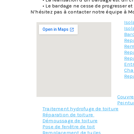
• Le bardage ne cesse de progresser et
N’hésitez pas à contacter notre équipe à Mon
Iso
Isol
Bar
Rep
Rem
Repa
Rep
Entr
Cha
Rep
Couvr
Peintu
Traitement hydrofuge de toiture
Réparation de toiture
Démoussage de toiture
Pose de fenêtre de toit
Remplacement de tuiles