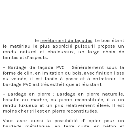
Suivant le style que vous désirez pour votre habitat,
votre budget et les conditions climatiques qu’il devra
endurer, un bardage de façade peut s’effectuer à
partir de plusieurs matériaux comme la terre cuite, le
bois ou la pierre.
– Bardage de façade bois : Le bardage bois est le plus
courant dans
le
revêtement de façades
. Le bois étant
le matériau le plus apprécié puisqu’il propose un
rendu naturel et chaleureux, un large choix de
teintes et d’aspects.
– Bardage de façade PVC : Généralement sous la
forme de clin, en imitation du bois, avec finition lisse
ou veinée, il est facile à poser et à entretenir. Le
bardage PVC est très esthétique et résistant.
– Bardage en pierre : Bardage en pierre naturelle,
basalte ou marbre, ou pierre reconstituée, il a un
rendu luxueux et un prix relativement élevé. Il est
moins cher s’il est en pierre reconstituées.
Vous avez aussi la possibilité d’ opter pour un
bardage métallique, en terre cuite, en béton et