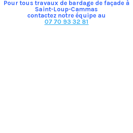
Pour tous travaux de bardage de façade à
Saint-Loup-Cammas
contactez notre équipe au
07 70 93 32 81
Un bardage de façade à Saint-Loup-Cammas permet de :
• Offrir une protection du mauvais temps (pluie, vent,
soleil, gel)
• Parfaire l’aspect extérieur : le bardage permet de
masquer les imperfections sur une façade abîmée et
de redonner un coup de jeune et un rendu dans l’ère
du temps à celle-ci.
• Résister aux chocs et aux coups (grêle, projectiles…)
• Contribuer à améliorer l’ isolation thermique et
acoustique.
Plusieurs types de matériaux