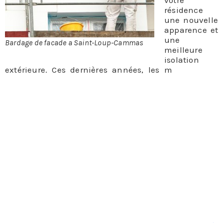
votre
résidence
une nouvelle
apparence et
une
Bardage de facade a Saint-Loup-Cammas
meilleure
isolation
extérieure. Ces dernières années, les m
éthodes de
pose de bardage ont énormément progressé.
L’offre de bardage de façade à Saint-Loup-Cammas
est à présent étendue et nous pouvons satisfaire tous
vos désirs. En effet, le bardage de façade peut
s’effectuer en différents matériaux.
Le bardage de façade est un revêtement extérieur qui
n’a rien à voir avec la tenue du bâtiment, il est
constitué par des éléments qui se fixent sur
l’ossature de la construction. C’est une solution de
choix pour camoufler et parfaire l’isolation et
l’étanchéité extérieures.