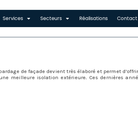
Services
Secteurs
Réalisations
Contact
DE SAINT-LYS
bardage de façade devient très élaboré et permet d’offr
une meilleure isolation extérieure. Ces dernières ann
ormément progressé.
ffre de bardage de façade à Saint-Lys est à présent é
irs. En effet, le bardage de façade peut s’effectuer en di
bardage de façade est un revêtement extérieur qui n’a r
stitué par des éléments qui se fixent sur l’ossature de 
r camoufler et parfaire l’isolation et l’étanchéité extérie