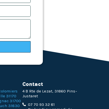
n
Contact
Colomiers
4 B Rte de Lezat, 31860 Pins-
lle 31170
Justaret
gnac 31700
07 70 93 32 81
ouch 31830