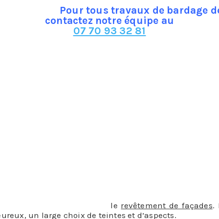
Pour tous travaux de bardage de
contactez notre équipe au
07 70 93 32 81
ie, vent, soleil, gel)
e permet de masquer les imperfections sur une façade ab
ojectiles…)
que et acoustique.
e habitat, votre budget et les conditions climatiques qu
omme la terre cuite, le bois ou la pierre.
is est le plus courant dans
le
revêtement de façades
.
ureux, un large choix de teintes et d’aspects.