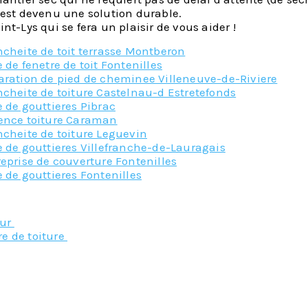
 est devenu une solution durable.
nt-Lys qui se fera un plaisir de vous aider !
cheite de toit terrasse Montberon
 de fenetre de toit Fontenilles
aration de pied de cheminee Villeneuve-de-Riviere
cheite de toiture Castelnau-d Estretefonds
 de gouttieres Pibrac
ence toiture Caraman
cheite de toiture Leguevin
 de gouttieres Villefranche-de-Lauragais
eprise de couverture Fontenilles
 de gouttieres Fontenilles
Nos principaux service
eur
re de toiture