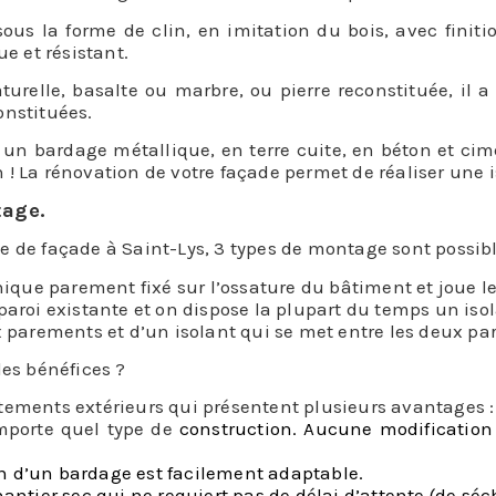
s la forme de clin, en imitation du bois, avec finition 
ue et résistant.
turelle, basalte ou marbre, ou pierre reconstituée, il
constituées.
r un bardage métallique, en terre cuite, en béton et ci
in ! La rénovation de votre façade permet de réaliser une i
tage.
e de façade à Saint-Lys, 3 types de montage sont possibl
ue parement fixé sur l’ossature du bâtiment et joue le
paroi existante et on dispose la plupart du temps un isol
x parements et d’un isolant qui se met entre les deux p
les bénéfices ?
tements extérieurs qui présentent plusieurs avantages :
importe quel type de
construction. Aucune modificatio
n
ion d’un bardage est facilement adaptable.
hantier sec qui ne requiert pas de délai d’attente (de séc