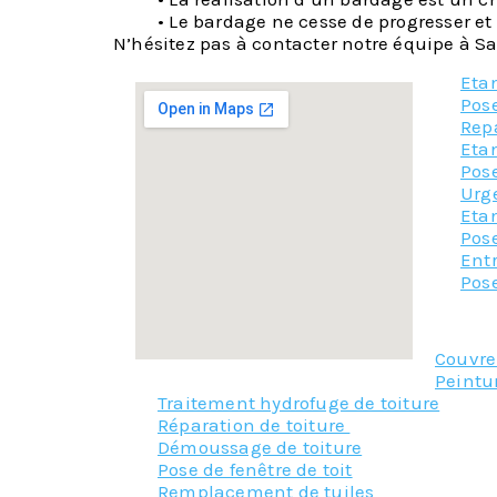
• Le bardage ne cesse de progresser et
N’hésitez pas à contacter notre équipe à Sai
Etan
Pose
Rep
Etan
Pose
Urg
Etan
Pose
Entr
Pose
Couvr
Peintu
Traitement hydrofuge de toiture
Réparation de toiture
Démoussage de toiture
Pose de fenêtre de toit
Remplacement de tuiles