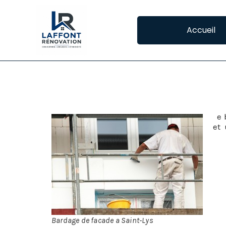
Accueil
BARDAGE DE FACA
L
e 
et 
én
L’o
dés
Le 
con
pou
Bardage de facade a Saint-Lys