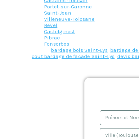
Castanet-Tolosan
Portet-sur-Garonne
Saint-Jean
Villeneuve-Tolosane
Revel
Castelginest
Pibrac
Fonsorbes
Tagged
bardage bois Saint-Lys
,
bardage de 
cout bardage de facade Saint-Lys
,
devis ba