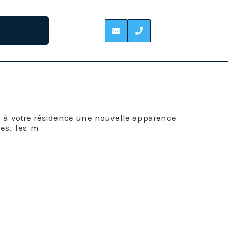
ir à votre résidence une nouvelle apparence
ées, les m
éthodes de pose de bardage ont
tendue et nous pouvons satisfaire tous vos
fférents matériaux.
ien à voir avec la tenue du bâtiment, il est
la construction. C’est une solution de choix
ures.