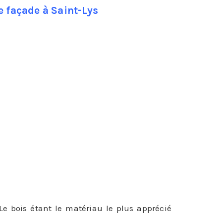
 façade à Saint-Lys
îmée et de redonner un coup de jeune et un
’il devra endurer, un bardage de façade peut
 Le bois étant le matériau le plus apprécié