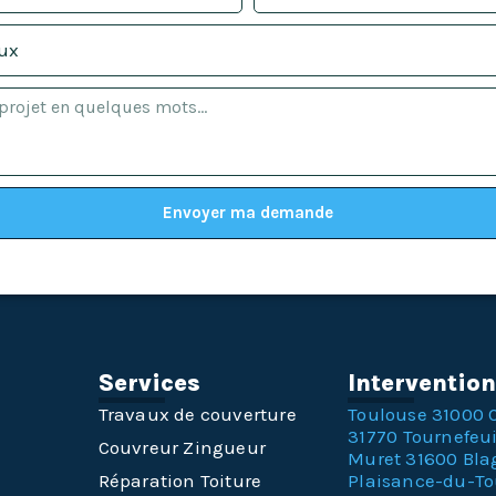
Envoyer ma demande
Services
Interventio
Travaux de couverture
Toulouse 31000
31770
Tournefeui
Couvreur Zingueur
Muret 31600
Bla
Réparation Toiture
Plaisance-du-T