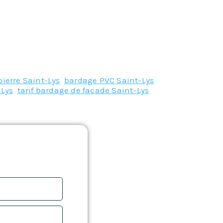
ierre Saint-Lys
,
bardage PVC Saint-Lys
,
-Lys
,
tarif bardage de facade Saint-Lys