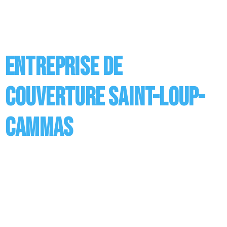
différents travaux dont les principaux concernent la
pose de la couverture ainsi que son entretien mais
aussi l’installation des supports en bois, des sous
toitures ou encore des revêtements. Vous avez […]
Entreprise de
couverture Saint-Loup-
Cammas
Entreprise de Couverture à Saint-Loup-Cammas
Réaliser des travaux de couverture ou de toiture, c’est
ce à quoi est appelée entreprise. Nos couvreurs
réalisent différents travaux dont les principaux
concernent la pose de la couverture ainsi que son
entretien mais aussi l’installation des supports en
bois, des sous toitures ou encore des revêtements.