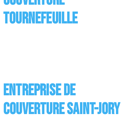
Tournefeuille
Entreprise de Couverture à Tournefeuille Réaliser
des travaux de couverture ou de toiture, c’est ce à
quoi est appelée entreprise. Nos couvreurs réalisent
différents travaux dont les principaux concernent la
pose de la couverture ainsi que son entretien mais
aussi l’installation des supports en bois, des sous
toitures ou encore des revêtements. Vous avez […]
Entreprise de
couverture Saint-Jory
Entreprise de Couverture à Saint-Jory Réaliser des
travaux de couverture ou de toiture, c’est ce à quoi
est appelée entreprise. Nos couvreurs réalisent