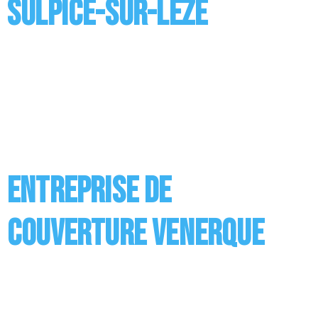
Sulpice-sur-Leze
Entreprise de Couverture à Saint-Sulpice-sur-Leze
Réaliser des travaux de couverture ou de toiture, c’est
ce à quoi est appelée entreprise. Nos couvreurs
réalisent différents travaux dont les principaux
concernent la pose de la couverture ainsi que son
entretien mais aussi l’installation des supports en
bois, des sous toitures ou encore des revêtements.
Vous avez […]
Entreprise de
couverture Venerque
Entreprise de Couverture à Venerque Réaliser des
travaux de couverture ou de toiture, c’est ce à quoi
est appelée entreprise. Nos couvreurs réalisent
différents travaux dont les principaux concernent la