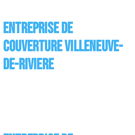
entretien mais aussi l’installation des supports en
bois, des sous toitures ou encore des revêtements.
Vous avez […]
Entreprise de
couverture Villeneuve-
de-Riviere
Entreprise de Couverture à Villeneuve-de-Riviere
Réaliser des travaux de couverture ou de toiture, c’est
ce à quoi est appelée entreprise. Nos couvreurs
réalisent différents travaux dont les principaux
concernent la pose de la couverture ainsi que son
entretien mais aussi l’installation des supports en
bois, des sous toitures ou encore des revêtements.
Vous avez […]