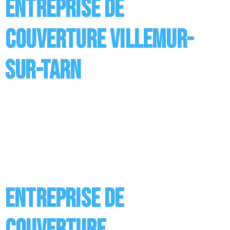
Entreprise de
couverture Villemur-
sur-Tarn
Entreprise de Couverture à Villemur-sur-Tarn
Réaliser des travaux de couverture ou de toiture, c’est
ce à quoi est appelée entreprise. Nos couvreurs
réalisent différents travaux dont les principaux
concernent la pose de la couverture ainsi que son
entretien mais aussi l’installation des supports en
bois, des sous toitures ou encore des revêtements.
Vous avez […]
Entreprise de
couverture