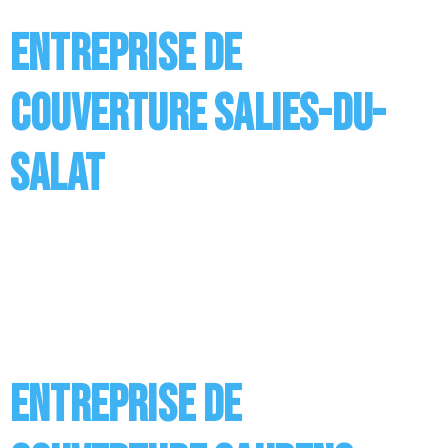
Vous avez […]
Entreprise de
couverture Salies-du-
Salat
Entreprise de Couverture à Salies-du-Salat Réaliser
des travaux de couverture ou de toiture, c’est ce à
quoi est appelée entreprise. Nos couvreurs réalisent
différents travaux dont les principaux concernent la
pose de la couverture ainsi que son entretien mais
aussi l’installation des supports en bois, des sous
toitures ou encore des revêtements. Vous avez […]
Entreprise de