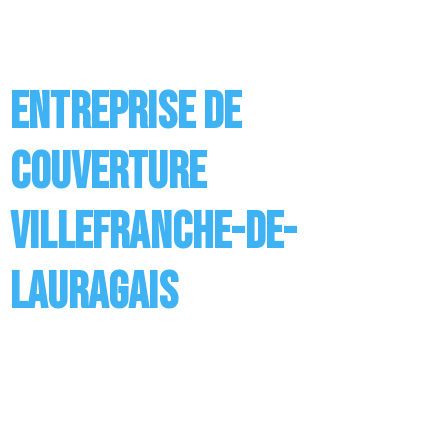
pose de la couverture ainsi que son entretien mais
aussi l’installation des supports en bois, des sous
toitures ou encore des revêtements. Vous avez […]
Entreprise de
couverture
Villefranche-de-
Lauragais
Entreprise de Couverture à Villefranche-de-Lauragais
Réaliser des travaux de couverture ou de toiture,
c’est ce à quoi est appelée entreprise. Nos couvreurs
réalisent différents travaux dont les principaux
concernent la pose de la couverture ainsi que son