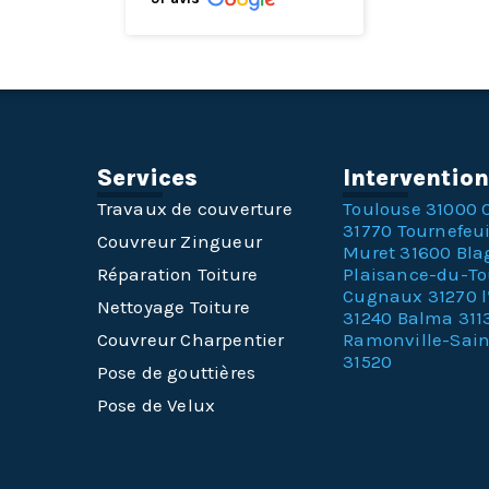
Services
Interventio
Travaux de couverture
Toulouse 31000
31770
Tournefeui
Couvreur Zingueur
Muret 31600
Bla
Réparation Toiture
Plaisance-du-T
Cugnaux 31270
Nettoyage Toiture
31240
Balma 311
Couvreur Charpentier
Ramonville-Sai
31520
Pose de gouttières
Pose de Velux