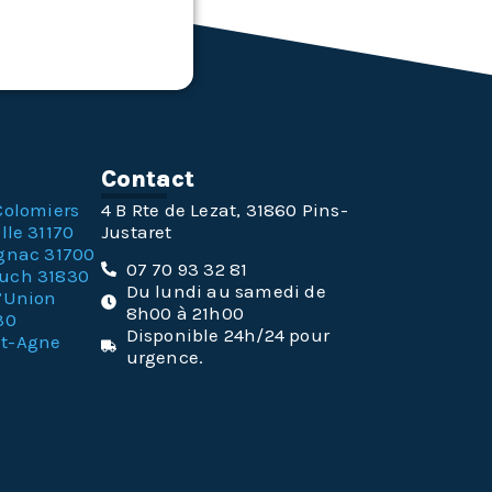
n
Contact
Colomiers
4 B Rte de Lezat, 31860 Pins-
lle 31170
Justaret
gnac 31700
07 70 93 32 81
ouch 31830
Du lundi au samedi de
l’Union
8h00 à 21h00
30
Disponible 24h/24 pour
nt-Agne
urgence.