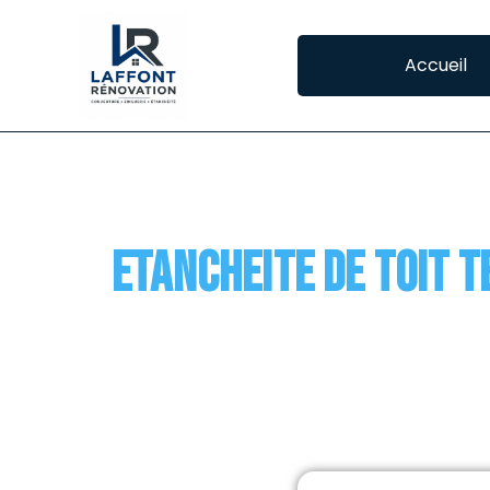
Accueil
CATEGORY:
ETANC
Etancheite de toit 
L’étanchéité des toits terrasse à Brax La toi
constitue de divers éléments comme le revê
la structure de la toiture mais aussi […]