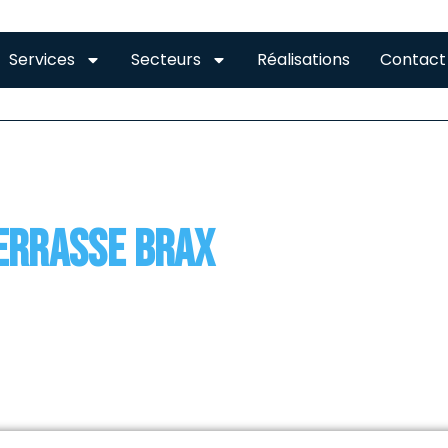
Services
Secteurs
Réalisations
Contact
HEITE DE TOIT TERRAS
terrasse Brax
ture-terrasse est un toit plat qui a la particularité de n’
tement d’étanchéité qui est placé en surface et dont le 