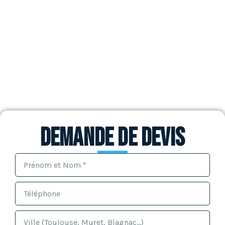
L’étanchéité des toits terrasse à Fronton La toiture-
terrasse est un toit plat qui a la particularité de
n’être constitué que d’un seul pan. Elle se constitue
de divers éléments comme le revêtement
d’étanchéité qui est placé en surface et dont le rôle
est d’empêcher l’eau de pénétrer dans la structure de
la toiture mais aussi […]
Demande de devis