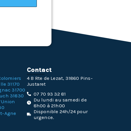
n
Contact
Colomiers
4 B Rte de Lezat, 31860 Pins-
lle 31170
Justaret
gnac 31700
07 70 93 32 81
ouch 31830
Du lundi au samedi de
l’Union
8h00 à 21h00
30
Disponible 24h/24 pour
nt-Agne
urgence.