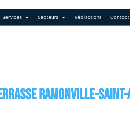
Services
Secteurs
Réalisations
Contact
HEITE DE TOIT TERRAS
terrasse Ramonville-Saint
-Saint-Agne La toiture-terrasse est un toit plat qui a la 
nts comme le revêtement d’étanchéité qui est placé en su
mais aussi […]