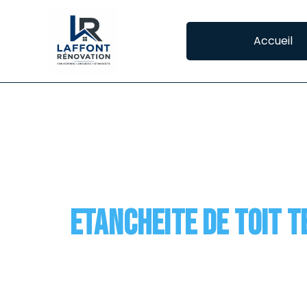
Accueil
CATEGORY:
ETANC
SAINT-AGNE
Etancheite de toit 
L’étanchéité des toits terrasse à Ramonville
seul pan. Elle se constitue de divers éléme
de pénétrer dans la structure de la toiture 