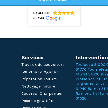
Envoyer ma demande
EXCELLENT
51 avis
Services
Interventio
Travaux de couverture
Toulouse 31000
31770
Tournefeui
Couvreur Zingueur
Muret 31600
Bla
Réparation Toiture
Plaisance-du-T
Cugnaux 31270
Nettoyage Toiture
31240
Balma 311
Couvreur Charpentier
Ramonville-Sai
31520
Pose de gouttières
Pose de Velux