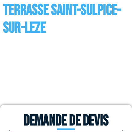
terrasse Saint-Sulpice-
sur-Leze
L’étanchéité des toits terrasse à Saint-Sulpice-sur-
Leze La toiture-terrasse est un toit plat qui a la
particularité de n’être constitué que d’un seul pan.
Elle se constitue de divers éléments comme le
revêtement d’étanchéité qui est placé en surface et
dont le rôle est d’empêcher l’eau de pénétrer dans la
structure de la toiture mais aussi […]
Demande de devis