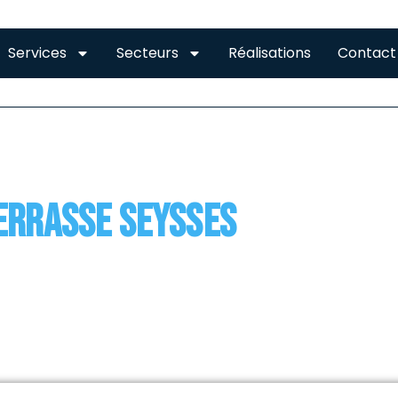
Services
Secteurs
Réalisations
Contact
HEITE DE TOIT TERRAS
terrasse Seysses
toiture-terrasse est un toit plat qui a la particularité de
tement d’étanchéité qui est placé en surface et dont le 