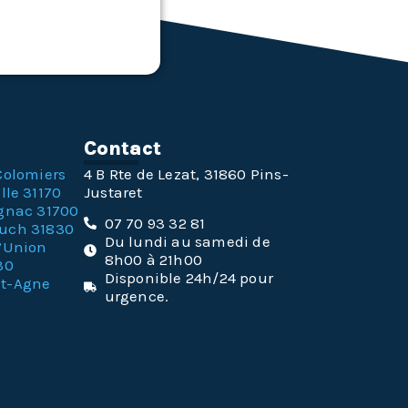
n
Contact
Colomiers
4 B Rte de Lezat, 31860 Pins-
lle 31170
Justaret
gnac 31700
07 70 93 32 81
ouch 31830
Du lundi au samedi de
l’Union
8h00 à 21h00
30
Disponible 24h/24 pour
nt-Agne
urgence.