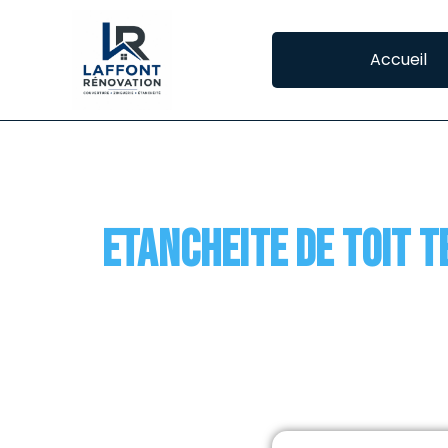
Accueil
CATEGORY:
ETANC
Etancheite de toit 
L’étanchéité des toits terrasse à Seysses La 
constitue de divers éléments comme le revê
la structure de la toiture mais aussi […]