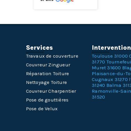
Services
Interventio
Travaux de couverture
Toulouse 31000
31770
Tournefeui
Couvreur Zingueur
Muret 31600
Bla
Réparation Toiture
Plaisance-du-T
Cugnaux 31270
Nettoyage Toiture
31240
Balma 311
Couvreur Charpentier
Ramonville-Sai
31520
Pose de gouttières
Pose de Velux