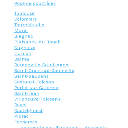
Pose de gouttières
Toulouse
Colomiers
Tournefeuille
Muret
Blagnac
Plaisance-du-Touch
Cugnaux
L'Union
Balma
Ramonville-Saint-Agne
Saint-Orens-de-Gameville
Saint-Gaudens
Castanet-Tolosan
Portet-sur-Garonne
Saint-Jean
Villeneuve-Tolosane
Revel
Castelginest
Pibrac
Fonsorbes
Tagged
charpente bois Bruguieres
,
charpente