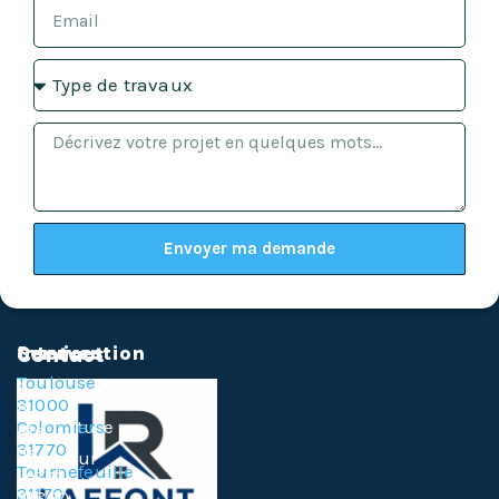
Envoyer ma demande
Services
Intervention
Contact
Travaux
Toulouse
4
de
31000
B
couverture
Colomiers
Rte
31770
de
Couvreur
Tournefeuille
Lezat,
Zingueur
31170
31860