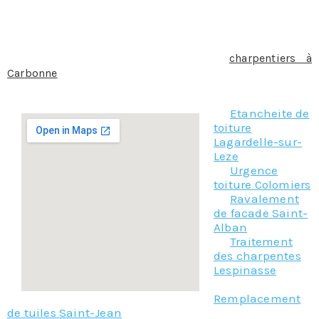
Le choix de la charpente n’est pas seulement une
question de budget, amis aussi d’esthétisme.
Quelque soit le type de charpente que vous souhaitez
utiliser, contactez notre équipe de
charpentiers à
Carbonne
, nous serons à même de vous conseiller sur
votre projet et de vous faire un devis au plus juste.
Etancheite de
toiture
Lagardelle-sur-
Leze
Urgence
toiture Colomiers
Ravalement
de facade Saint-
Alban
Traitement
des charpentes
Lespinasse
Remplacement
de tuiles Saint-Jean