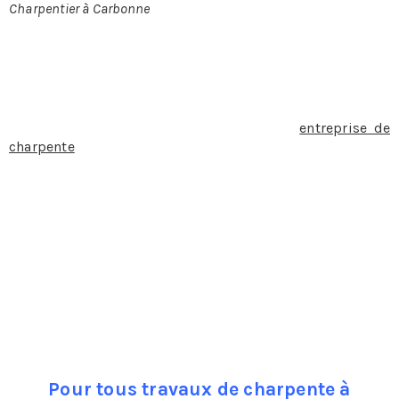
Charpentier à Carbonne
CHARPENTIER À CARBONNE
Lorsque l’on décide de faire appel à une
entreprise de
charpente
et de couverture pour rénover sa charpente, la
changer ou la faire construire la première chose à
laquelle on pense c’est bien évidemment le budget qu’il
faut prévoir.
Pièce maitresse dans l’immeuble, la charpente va
soutenir la toiture, aussi elle représente un
investissement conséquent. Charpente traditionnelle ou
charpente industrielle elles présentent toutes deux des
avantages et des inconvénients qu’il est bon de connaître
avant de prendre une décision.
Pour tous travaux de charpente à