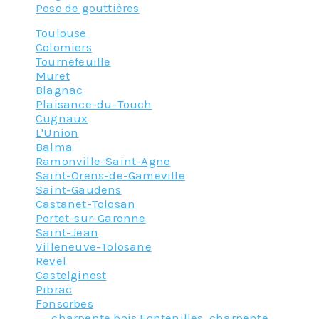
Pose de gouttières
Toulouse
Colomiers
Tournefeuille
Muret
Blagnac
Plaisance-du-Touch
Cugnaux
L'Union
Balma
Ramonville-Saint-Agne
Saint-Orens-de-Gameville
Saint-Gaudens
Castanet-Tolosan
Portet-sur-Garonne
Saint-Jean
Villeneuve-Tolosane
Revel
Castelginest
Pibrac
Fonsorbes
Tagged
charpente bois Fontenilles
,
charpente