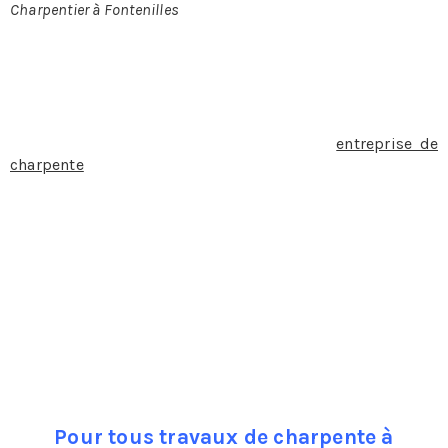
Charpentier à Fontenilles
CHARPENTIER À FONTENILLES
Lorsque l’on décide de faire appel à une
entreprise de
charpente
et de couverture pour rénover sa charpente, la
changer ou la faire construire la première chose à
laquelle on pense c’est bien évidemment le budget qu’il
faut prévoir.
Pièce maitresse dans l’immeuble, la charpente va
soutenir la toiture, aussi elle représente un
investissement conséquent. Charpente traditionnelle ou
charpente industrielle elles présentent toutes deux des
avantages et des inconvénients qu’il est bon de connaître
avant de prendre une décision.
Pour tous travaux de charpente à