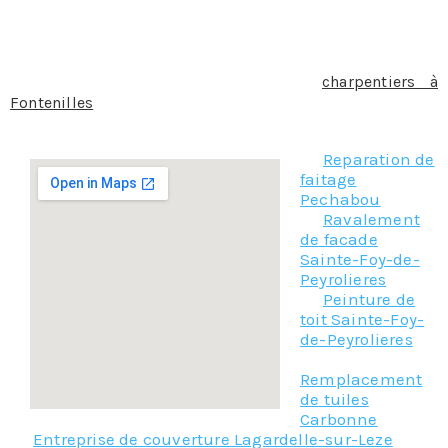
Le choix de la charpente n’est pas seulement une
question de budget, amis aussi d’esthétisme.
Quelque soit le type de charpente que vous souhaitez
utiliser, contactez notre équipe de
charpentiers à
Fontenilles
, nous serons à même de vous conseiller sur
votre projet et de vous faire un devis au plus juste.
Reparation de
faitage
Pechabou
Ravalement
de facade
Sainte-Foy-de-
Peyrolieres
Peinture de
toit Sainte-Foy-
de-Peyrolieres
Remplacement
de tuiles
Carbonne
Entreprise de couverture Lagardelle-sur-Leze