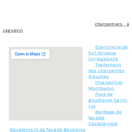
Le choix de la charpente n’est pas seulement une
question de budget, amis aussi d’esthétisme.
Quelque soit le type de charpente que vous souhaitez
utiliser, contactez notre équipe de
charpentiers à
Leguevin
, nous serons à même de vous conseiller sur
votre projet et de vous faire un devis au plus juste.
Etancheite de
toit terrasse
Cintegabelle
Traitement
des charpentes
Rieumes
Charpentier
Montberon
Pose de
gouttieres Saint-
Lys
Bardage de
facade
Castelginest
Ravalement de facade Bessieres