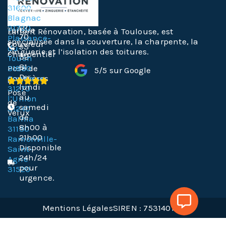
Toiture
31600
Justaret
Blagnac
Nettoyage
07
31700
Toiture
Laffont Rénovation, basée à Toulouse, est
70
Plaisance-
spécialisée dans la couverture, la charpente, la
Couvreur
93
du-
zinguerie et l’isolation des toitures.
Charpentier
32
Touch
81
Pose de
31830
5/5 sur Google
Du
gouttières
Cugnaux
lundi
31270
Pose
au
l’Union
de
samedi
31240
Velux
de
Balma
8h00 à
31130
21h00
Ramonville-
Disponible
Saint-
24h/24
Agne
pour
31520
urgence.
Mentions Légales
SIREN : 753140169