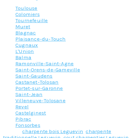
Toulouse
Colomiers
Tournefeuille
Muret
Blagnac
Plaisance-du-Touch
Cugnaux
L'Union
Balma
Ramonville-Saint-Agne
Saint-Orens-de-Gameville
Saint-Gaudens
Castanet-Tolosan
Portet-sur-Garonne
Saint-Jean
Villeneuve-Tolosane
Revel
Castelginest
Pibrac
Fonsorbes
Tagged
charpente bois Leguevin
,
charpente
traditionnelle Leguevin
,
cout charpentier Leguevin
,