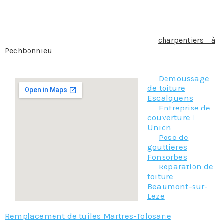
Le choix de la charpente n’est pas seulement une
question de budget, amis aussi d’esthétisme.
Quelque soit le type de charpente que vous souhaitez
utiliser, contactez notre équipe de
charpentiers à
Pechbonnieu
, nous serons à même de vous conseiller sur
votre projet et de vous faire un devis au plus juste.
Demoussage
de toiture
Escalquens
Entreprise de
couverture l
Union
Pose de
gouttieres
Fonsorbes
Reparation de
toiture
Beaumont-sur-
Leze
Remplacement de tuiles Martres-Tolosane