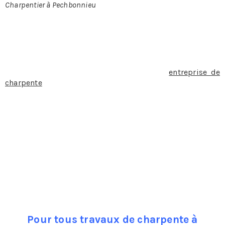
Charpentier à Pechbonnieu
CHARPENTIER À PECHBONNIEU
Lorsque l’on décide de faire appel à une
entreprise de
charpente
et de couverture pour rénover sa charpente, la
changer ou la faire construire la première chose à
laquelle on pense c’est bien évidemment le budget qu’il
faut prévoir.
Pièce maitresse dans l’immeuble, la charpente va
soutenir la toiture, aussi elle représente un
investissement conséquent. Charpente traditionnelle ou
charpente industrielle elles présentent toutes deux des
avantages et des inconvénients qu’il est bon de connaître
avant de prendre une décision.
Pour tous travaux de charpente à