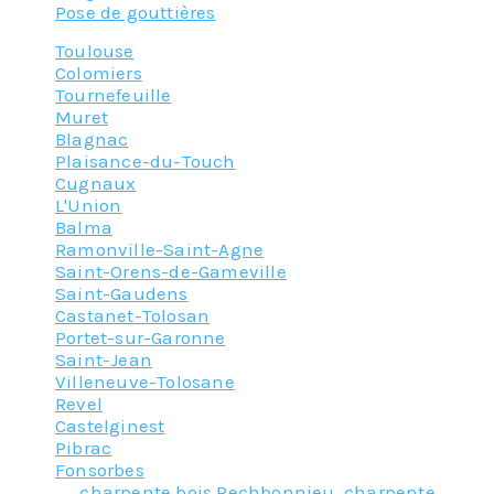
Pose de gouttières
Toulouse
Colomiers
Tournefeuille
Muret
Blagnac
Plaisance-du-Touch
Cugnaux
L'Union
Balma
Ramonville-Saint-Agne
Saint-Orens-de-Gameville
Saint-Gaudens
Castanet-Tolosan
Portet-sur-Garonne
Saint-Jean
Villeneuve-Tolosane
Revel
Castelginest
Pibrac
Fonsorbes
Tagged
charpente bois Pechbonnieu
,
charpente