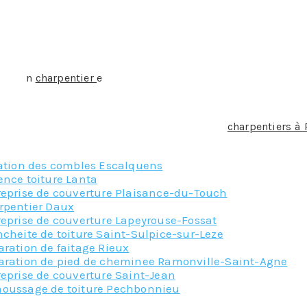
 bien souvent un élément de décoration à part entière dans u
tages les plus évidents, mais elle en présente d’autres.
c idéale pour les combles aménageables, ou pour les toits 
t plus à prouver.
pente traditionnelle du fait d’être en bois massif et plus ch
 par u
n
charpentier
e
xigera un peu plus de temps.
une question de budget, amis aussi d’esthétisme.
uhaitez utiliser, contactez notre équipe de
charpentiers à 
lus juste.
lation des combles Escalquens
ence toiture Lanta
reprise de couverture Plaisance-du-Touch
rpentier Daux
reprise de couverture Lapeyrouse-Fossat
cheite de toiture Saint-Sulpice-sur-Leze
ration de faitage Rieux
aration de pied de cheminee Ramonville-Saint-Agne
reprise de couverture Saint-Jean
oussage de toiture Pechbonnieu