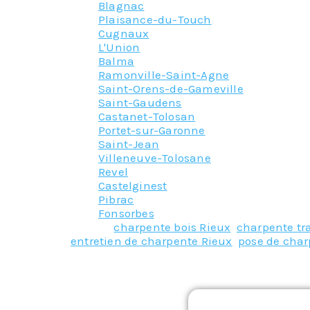
Blagnac
Plaisance-du-Touch
Cugnaux
L'Union
Balma
Ramonville-Saint-Agne
Saint-Orens-de-Gameville
Saint-Gaudens
Castanet-Tolosan
Portet-sur-Garonne
Saint-Jean
Villeneuve-Tolosane
Revel
Castelginest
Pibrac
Fonsorbes
Tagged
charpente bois Rieux
,
charpente tr
entretien de charpente Rieux
,
pose de char