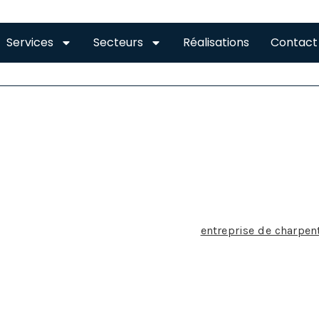
Services
Secteurs
Réalisations
Contact
EUX
ARPENTIER À RIEUX
sque l’on décide de faire appel à une
entreprise de charpen
changer ou la faire construire la première chose à laquelle 
t prévoir.
ce maitresse dans l’immeuble, la charpente va soutenir la to
séquent. Charpente traditionnelle ou charpente industrielle
 inconvénients qu’il est bon de connaître avant de prendre u