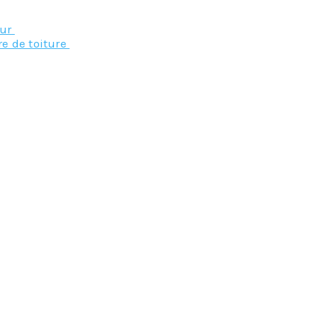
Nos principaux service
eur
re de toiture