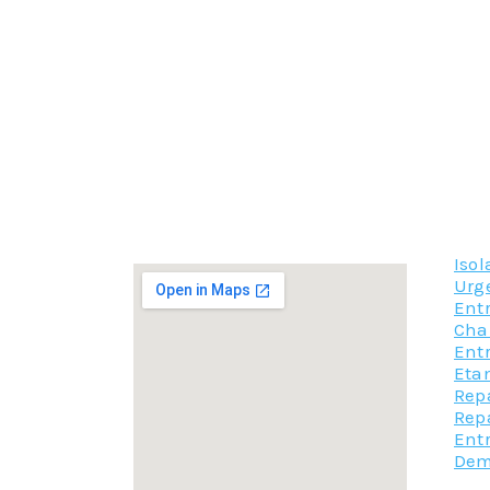
patine du temps et le travail du bois, en font
L’esthétique est par conséquent un de ses avan
De par sa forme et sa conception elle est don
la solidité d’une charpente traditionnelle n’es
Côté inconvénients on notera le prix, une char
de s’appuyer sur des murs solides, et sa pose
Le choix de la charpente n’est pas seulement 
Quelque soit le type de charpente que vous so
sur votre projet et de vous faire un devis au p
Iso
Urg
Ent
Cha
Ent
Etan
Repa
Rep
Ent
Dem