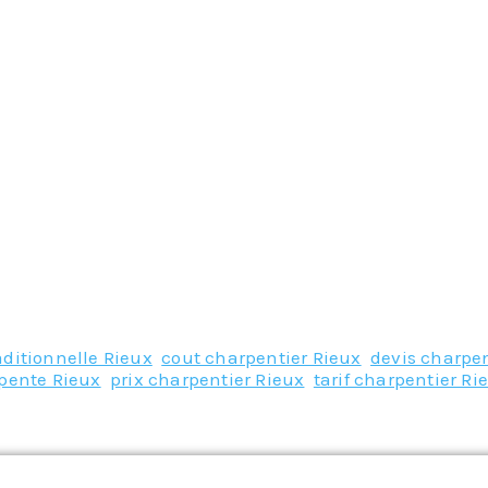
aditionnelle Rieux
,
cout charpentier Rieux
,
devis charpen
pente Rieux
,
prix charpentier Rieux
,
tarif charpentier Ri