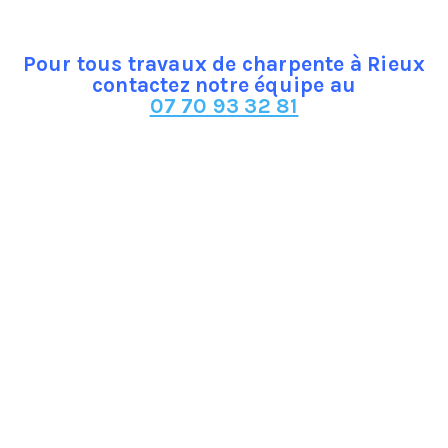
Pour tous travaux de charpente à Rieux
contactez notre équipe au
07 70 93 32 81
tes, c’est désormais la charpente la plus demandée en majeu
 reliées et fixées entre elles par des connecteurs métalliques.
quantité, et dans un bois moins noble. Très légère mais néa
ns important.
les perdus dans certains modèles de charpente à fermette
ns les vieilles demeures et qui sera selon la région dans le
e…
i fait qu’on la laisse souvent apparente pour le plaisir des