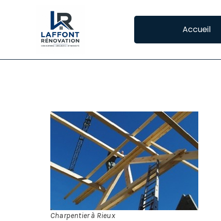
Accueil
CHARPENTIER RI
CH
Lor
la 
fau
Piè
con
Charpentier à Rieux
des