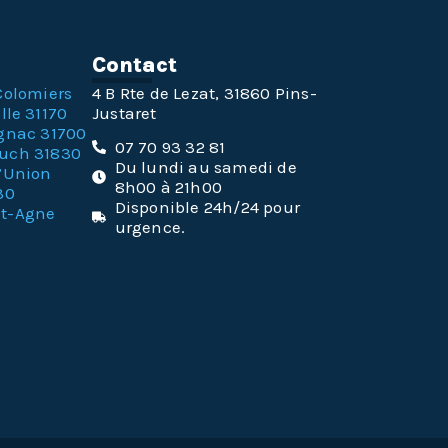
n
Contact
Colomiers
4 B Rte de Lezat, 31860 Pins-
lle 31170
Justaret
gnac 31700
07 70 93 32 81
ouch 31830
Du lundi au samedi de
l’Union
8h00 à 21h00
30
Disponible 24h/24 pour
nt-Agne
urgence.