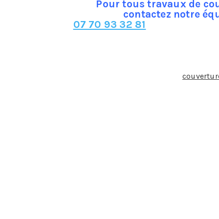
Pour tous travaux de cou
contactez notre éq
07 70 93 32 81
tervention du couvreur et en quoi cette intervention est-el
action des revêtements étanches qui constituent la
couvertur
la englobe donc la toiture mais également les ouvrages acc
 facilitent l’écoulement d’eau.
tombe pas sur la tête » …
 c’est au couvreur qu’incombe la tâche délicate et fondamen
n, la surcharge, les écoulements, les infiltrations, les variat
s violents, neige poudreuse …) que de l’usure du temps. Il a
la capillarité (remontées d’eau) ou l’incompatibilité électro
maîtrise et de respect de règles d’étanchéité, d’isolation th
de compétences de natures très diverses