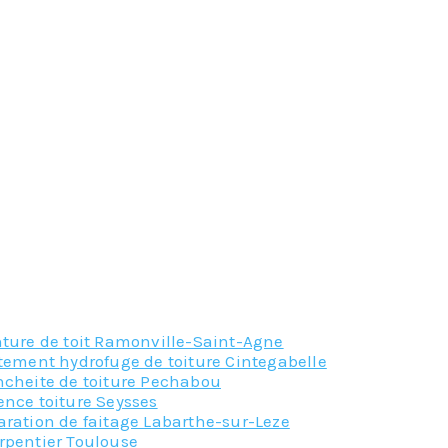
 de la toiture qui, avec le temps, verra ses tuiles devenir p
lle repose la toiture, à ce titre, son état doit faire l’objet d
 y accomplit les réparations nécessaires afin d’éviter les pert
ons qu’un couvreur peut effectuer pour votre habitation, il e
.
t demander leur un devis gratuit
nture de toit Ramonville-Saint-Agne
tement hydrofuge de toiture Cintegabelle
ncheite de toiture Pechabou
ence toiture Seysses
aration de faitage Labarthe-sur-Leze
rpentier Toulouse