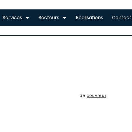
Services
Secteurs
Réalisations
Contact
UVREUR À 31
l’on a tendance à associer le métier
de
couvreur
à la simpl
e en réalité réduit à cette pratique. En effet, la compétence
revêtements lui permet de proposer une myriade de services
struction.