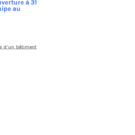
verture à 31
uipe au
le essentielle ?
e d’un bâtiment
, c’est ainsi que l’on pourrait
essoires tels la sous toiture et les chaperons
tale de rendre la couverture du bâtiment apte à
ions de température, qui sont aussi bien le fait
ura aussi pour mission de régler des problèmes
chimique entre métaux et matériaux.
ermique, de fixation voire de dilatation.