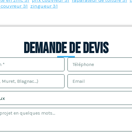
te en zinc 31
,
prix couvreur 31
,
raparateur de toiture 31
,
t
 couvreur 31
,
zingueur 31
Demande de devis