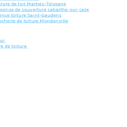
ture de toit Martres-Tolosane
reprise de couverture Labarthe-sur-Leze
ence toiture Saint-Gaudens
ncheite de toiture Mondonville
Nos principaux service
eur
re de toiture