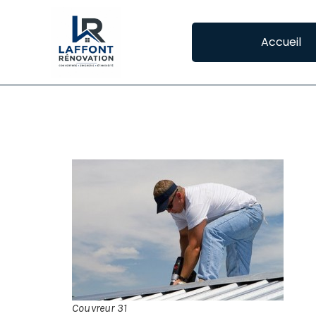
Accueil
COUVREUR 31
CO
Si 
êtr
de 
con
Couvreur 31