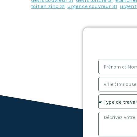
devis couvreur 31
,
devis toiture 31
,
etanchei
toit en zinc 31
,
urgence couvreur 31
,
urgent