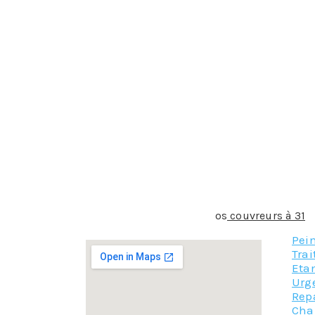
Le changement de tuiles
C’est la conséquence du vieillissement naturel
Rénovation de charpente
La charpente est la véritable ossature sur laque
besoin, de réparations.
Etanchéité et rénovation de la façade
Le couvreur vérifie l’étanchéité de la façade et
Après ce bref aperçu de l’étendue des prestati
bien davantage !
N’hésitez plus ! contacter n
os
couvreurs à 31
e
Pei
Trai
Eta
Urg
Rep
Cha