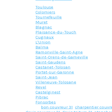
Toulouse
Colomiers
Tournefeuille
Muret
Blagnac
Plaisance-du-Touch
Cugnaux
L'Union
Balma
Ramonville-Saint-Agne
Saint-Orens-de-Gameville
Saint-Gaudens
Castanet-Tolosan
Portet-sur-Garonne
Saint-Jean
Villeneuve-Tolosane
Revel
Castelginest
Pibrac
Fonsorbes
Tagged
bon couvreur 31
,
charpentier couvr