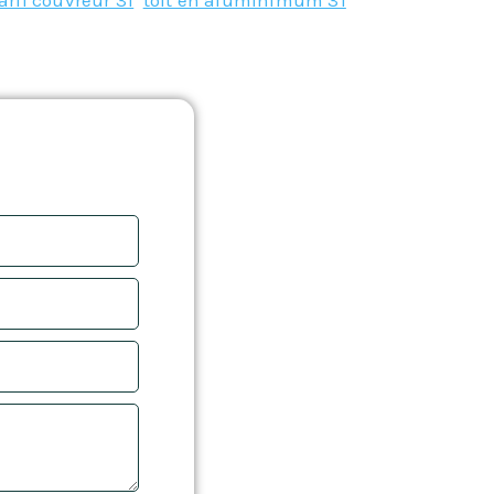
arif couvreur 31
,
toit en aluminimum 31
,