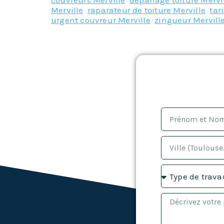
couvreurs Merville
,
depanage toiture Mervi
Merville
,
raparateur de toiture Merville
,
tar
urgent couvreur Merville
,
zingueur Mervill