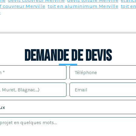
lle
,
devis couvreur Merville
,
devis toiture Merville
,
etanch
if couvreur Merville
,
toit en aluminimum Merville
,
toit e
e
Demande de devis