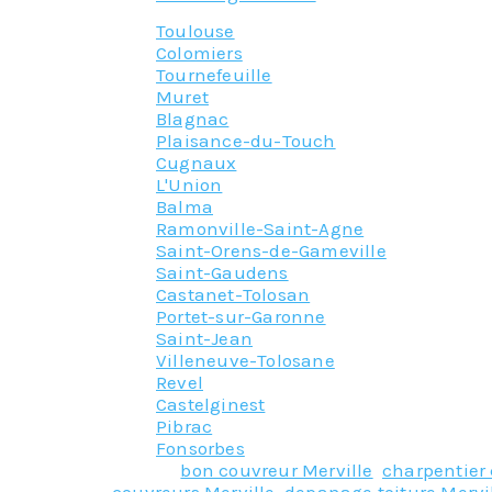
Toulouse
Colomiers
Tournefeuille
Muret
Blagnac
Plaisance-du-Touch
Cugnaux
L'Union
Balma
Ramonville-Saint-Agne
Saint-Orens-de-Gameville
Saint-Gaudens
Castanet-Tolosan
Portet-sur-Garonne
Saint-Jean
Villeneuve-Tolosane
Revel
Castelginest
Pibrac
Fonsorbes
Tagged
bon couvreur Merville
,
charpentier 