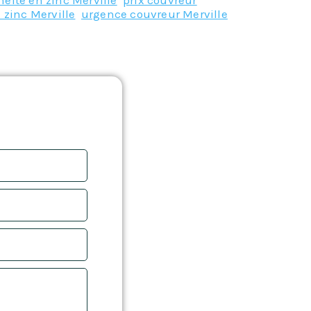
eite en zinc Merville
,
prix couvreur
n zinc Merville
,
urgence couvreur Merville
,