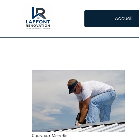
Accueil
COUVREUR MERVI
CO
Si 
êtr
de 
con
Couvreur Merville