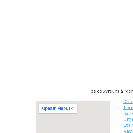
Le changement de tuiles
C’est la conséquence du vieillissement naturel
Rénovation de charpente
La charpente est la véritable ossature sur laque
besoin, de réparations.
Etanchéité et rénovation de la façade
Le couvreur vérifie l’étanchéité de la façade et
Après ce bref aperçu de l’étendue des prestati
bien davantage !
N’hésitez plus ! contacter n
os
couvreurs à Merv
Cha
Tra
Iso
Urg
Etan
Rav