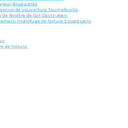
vreur Bruguieres
eprise de couverture Tournefeuille
 de fenetre de toit Saint-Jean
itement hydrofuge de toiture Escalquens
Nos principaux service
eur
re de toiture