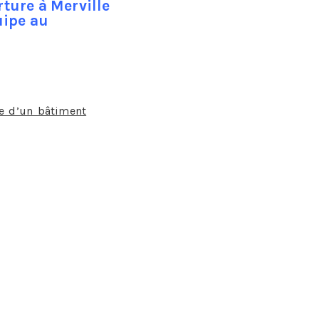
ture à Merville
uipe au
le essentielle ?
e d’un bâtiment
, c’est ainsi que l’on pourrait
essoires tels la sous toiture et les chaperons
tale de rendre la couverture du bâtiment apte à
ions de température, qui sont aussi bien le fait
ura aussi pour mission de régler des problèmes
chimique entre métaux et matériaux.
ermique, de fixation voire de dilatation.