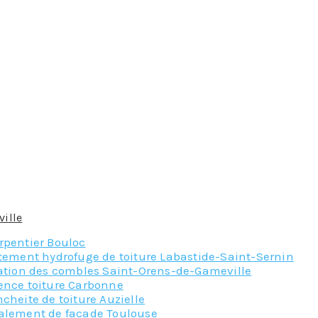
 de la toiture qui, avec le temps, verra ses tuiles devenir p
lle repose la toiture, à ce titre, son état doit faire l’objet d
 y accomplit les réparations nécessaires afin d’éviter les pert
ons qu’un couvreur peut effectuer pour votre habitation, il e
.
ille
et demander leur un devis gratuit
rpentier Bouloc
itement hydrofuge de toiture Labastide-Saint-Sernin
lation des combles Saint-Orens-de-Gameville
ence toiture Carbonne
cheite de toiture Auzielle
alement de facade Toulouse