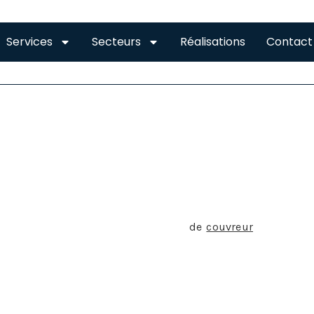
Services
Secteurs
Réalisations
Contact
LLE
UVREUR À MERVILLE
l’on a tendance à associer le métier
de
couvreur
à la simpl
e en réalité réduit à cette pratique. En effet, la compétence
revêtements lui permet de proposer une myriade de services
struction.