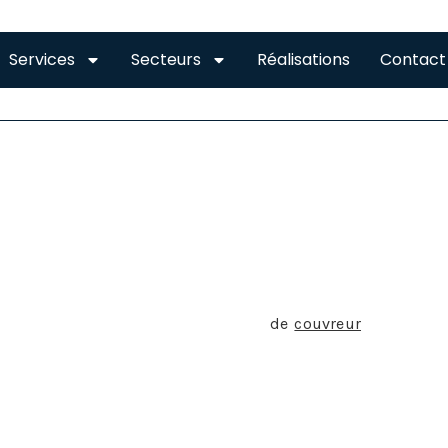
Services
Secteurs
Réalisations
Contact
ES
UVREUR À SEYSSES
l’on a tendance à associer le métier
de
couvreur
à la simpl
e en réalité réduit à cette pratique. En effet, la compétence
revêtements lui permet de proposer une myriade de services
struction.