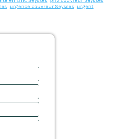
ite en zinc Seysses
,
prix couvreur Seysses
,
ses
,
urgence couvreur Seysses
,
urgent