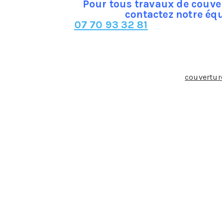
Pour tous travaux de couve
contactez notre éq
07 70 93 32 81
tervention du couvreur et en quoi cette intervention est-el
action des revêtements étanches qui constituent la
couvertur
la englobe donc la toiture mais également les ouvrages acc
 facilitent l’écoulement d’eau.
tombe pas sur la tête » …
 c’est au couvreur qu’incombe la tâche délicate et fondamen
n, la surcharge, les écoulements, les infiltrations, les variat
s violents, neige poudreuse …) que de l’usure du temps. Il a
la capillarité (remontées d’eau) ou l’incompatibilité électro
maîtrise et de respect de règles d’étanchéité, d’isolation th
de compétences de natures très diverses