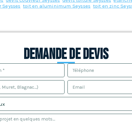
es
,
devis couvreur Seysses
,
devis toiture Seysses
,
etanche
r Seysses
,
toit en aluminimum Seysses
,
toit en zinc Seys
Demande de devis