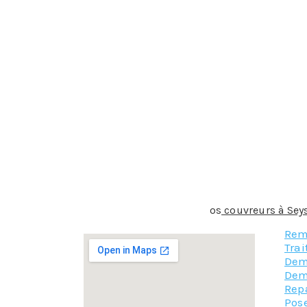
Le changement de tuiles
C’est la conséquence du vieillissement naturel
Rénovation de charpente
La charpente est la véritable ossature sur laque
besoin, de réparations.
Etanchéité et rénovation de la façade
Le couvreur vérifie l’étanchéité de la façade et
Après ce bref aperçu de l’étendue des prestati
bien davantage !
N’hésitez plus ! contacter n
os
couvreurs à Sey
Rem
Tra
Dem
Dem
Rep
Pose