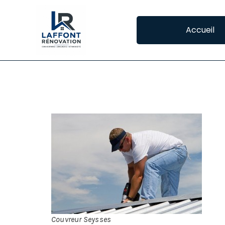
Accueil
COUVREUR SEYSS
CO
Si 
êtr
de 
con
Couvreur Seysses