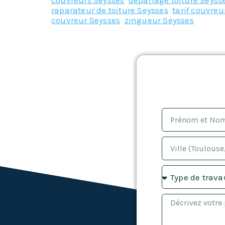
couvreurs Seysses
,
depanage toiture Seyss
raparateur de toiture Seysses
,
tarif couvreu
couvreur Seysses
,
zingueur Seysses