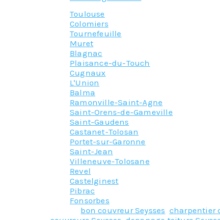
Toulouse
Colomiers
Tournefeuille
Muret
Blagnac
Plaisance-du-Touch
Cugnaux
L'Union
Balma
Ramonville-Saint-Agne
Saint-Orens-de-Gameville
Saint-Gaudens
Castanet-Tolosan
Portet-sur-Garonne
Saint-Jean
Villeneuve-Tolosane
Revel
Castelginest
Pibrac
Fonsorbes
Tagged
bon couvreur Seysses
,
charpentier 