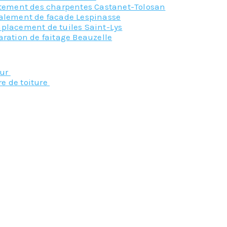
itement des charpentes Castanet-Tolosan
alement de facade Lespinasse
placement de tuiles Saint-Lys
ration de faitage Beauzelle
Nos principaux service
eur
re de toiture