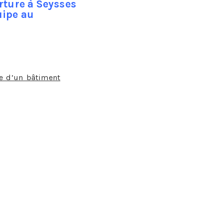
rture à Seysses
uipe au
le essentielle ?
e d’un bâtiment
, c’est ainsi que l’on pourrait
essoires tels la sous toiture et les chaperons
tale de rendre la couverture du bâtiment apte à
ions de température, qui sont aussi bien le fait
ura aussi pour mission de régler des problèmes
chimique entre métaux et matériaux.
ermique, de fixation voire de dilatation.