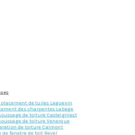
 de la toiture qui, avec le temps, verra ses tuiles devenir p
lle repose la toiture, à ce titre, son état doit faire l’objet d
 y accomplit les réparations nécessaires afin d’éviter les pert
ons qu’un couvreur peut effectuer pour votre habitation, il e
.
sses
et demander leur un devis gratuit
placement de tuiles Leguevin
itement des charpentes Labege
oussage de toiture Castelginest
oussage de toiture Venerque
aration de toiture Calmont
 de fenetre de toit Revel