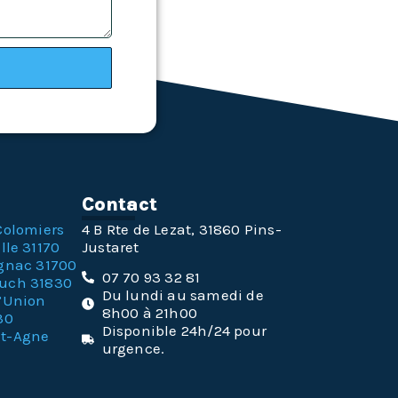
n
Contact
Colomiers
4 B Rte de Lezat, 31860 Pins-
lle 31170
Justaret
gnac 31700
07 70 93 32 81
ouch 31830
Du lundi au samedi de
l’Union
8h00 à 21h00
30
Disponible 24h/24 pour
nt-Agne
urgence.