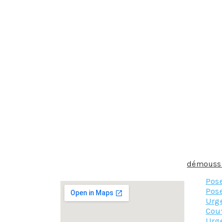
Selon le degré d’envahissement de la mousse, 
consiste à retirer toute la mousse et les autr
débarrasser il faut uniquement de l’eau et une
Un traitement préventif et curatif
Après le nettoyage de la toiture, un traitement
des produits qui permettent d’éliminer ou de 
un démoussage en profondeur ou s’applique e
algicide et anti-mousse doit se faire au momen
L’application de l’hydrofuge
L’hydrofuge termine le démoussage. Les tuile
vite. C’est pour lutter contre c phénomène qu
protéger la toiture des diverses agressions.
Le démoussage est important pour éviter que la
Donc si vous souhaitez pratiquer un
démoussa
Pos
Pose
Urg
Cou
Urge