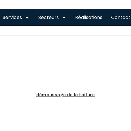
Services
Secteurs
Réalisations
Contact
TOITURE CORNEBARRIEU
 DÉMOUSSAGE DE TOIT À CORNEBARRIEU
quoi consiste le
démoussage de la toiture
?
r une toiture qui dure dans le temps l’entretien est essenti
toiture. Il se fait au moins une fois par an et permet de 
umulés de jour en jour. En outre, il y a la mousse qui ri
posée de tuiles. Il est aussi possible de prévenir l’appa
nt pas cette habitude, notamment à Cornebarrieu. En quoi c