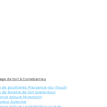
des algues ou des lichens, cette opération peut s’avérer tr
es végétaux sur le toit. La première apparition de la mouss
 brosse résistante.
 préventif permet de retarder l’apparition de ces envahisseur
ralentir l’apparition d’algues, de mousses et d’autres élém
n tant que prévention contre les éléments agressifs pou
t où il y aura peu de vent, mais avec du soleil.
s très poreuses étant un facteur d’accumulation d’eau, l
e l’hydrofugation a été conçue. Elle consiste en l’applicat
 toiture présente des problèmes d’infiltration ou de fuite.
ge de toit à Cornebarrieu
, n’hésitez pas a contacter notre é
e de gouttieres Plaisance-du-Touch
 de fenetre de toit Gratentour
ence toiture Miremont
vreur Auterive
nce toiture Lagardelle-sur-Leze