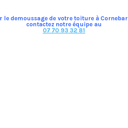
r le demoussage de votre toiture à Cornebar
contactez notre équipe au
07 70 93 32 81
l’entretien d’une maison à Cornebarrieu. Elle élimine l’a
té en plus d’une structure poreuse de la toiture, ces élémen
ure de la toiture surtout celle en terre cuite, car elle fa
emps et envahir la toiture, tout ceci doit être enlevé duran
c ou en tuile.
le à réaliser toutefois, le seul et vrai danger est la toit
 Cornebarrieu pour éviter des éventuels accidents.
uivre scrupuleusement s’il l’on veut avoir un toit propre et 