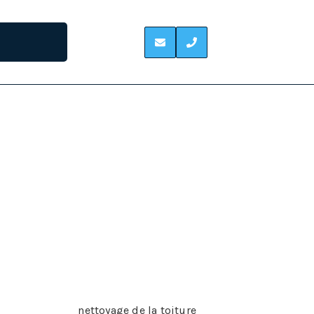
el. Le démoussage fait partie de l’entretien de
se débarrasser de certains déchets qui se sont
sque d’endommager la toiture surtout si elle
rition de la mousse, mais beaucoup de foyers
onsiste donc le
nettoyage de la toiture
?