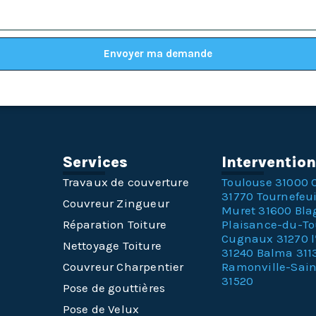
Envoyer ma demande
Services
Interventio
Travaux de couverture
Toulouse 31000
31770
Tournefeui
Couvreur Zingueur
Muret 31600
Bla
Réparation Toiture
Plaisance-du-T
Cugnaux 31270
Nettoyage Toiture
31240
Balma 311
Couvreur Charpentier
Ramonville-Sai
31520
Pose de gouttières
Pose de Velux