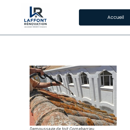
Accueil
DEMOUSSAGE DE 
LE
En 
Pou
la 
acc
com
n’o
Demoussage de toit Cornebarrieu