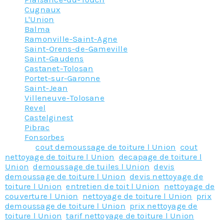
Cugnaux
L'Union
Balma
Ramonville-Saint-Agne
Saint-Orens-de-Gameville
Saint-Gaudens
Castanet-Tolosan
Portet-sur-Garonne
Saint-Jean
Villeneuve-Tolosane
Revel
Castelginest
Pibrac
Fonsorbes
Tagged
cout demoussage de toiture l Union
,
cout
nettoyage de toiture l Union
,
decapage de toiture l
Union
,
demoussage de tuiles l Union
,
devis
demoussage de toiture l Union
,
devis nettoyage de
toiture l Union
,
entretien de toit l Union
,
nettoyage de
couverture l Union
,
nettoyage de toiture l Union
,
prix
demoussage de toiture l Union
,
prix nettoyage de
toiture l Union
,
tarif nettoyage de toiture l Union