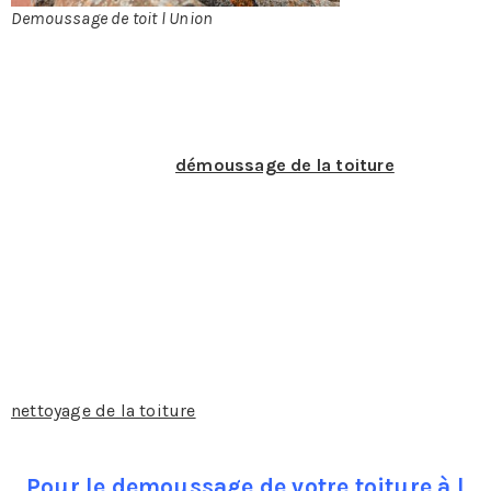
Demoussage de toit l Union
DÉMOUSSAGE DE TOIT À L UNION
En quoi consiste le
démoussage de la toiture
?
Pour une toiture qui dure dans le temps l’entretien est
essentiel. Le démoussage fait partie de l’entretien de la
toiture. Il se fait au moins une fois par an et permet de se
débarrasser de certains déchets qui se sont accumulés
de jour en jour. En outre, il y a la mousse qui risque
d’endommager la toiture surtout si elle composée de
tuiles. Il est aussi possible de prévenir l’apparition de la
mousse, mais beaucoup de foyers n’ont pas cette
habitude, notamment à l Union. En quoi consiste donc le
nettoyage de la toiture
?
Pour le demoussage de votre toiture à l