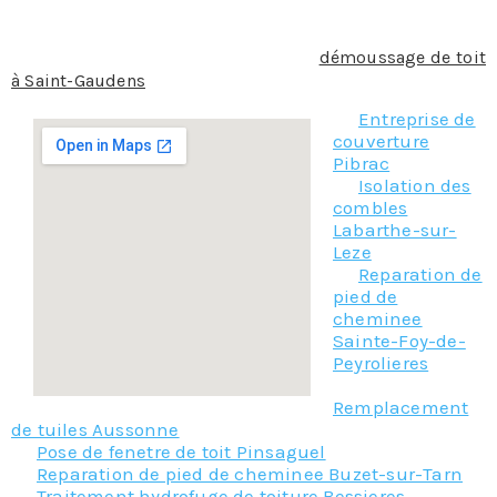
présente des problèmes d’infiltration ou de fuite.
Donc si vous souhaitez pratiquer un
démoussage de toit
à Saint-Gaudens
, n’hésitez pas a contacter notre équipe.
Entreprise de
couverture
Pibrac
Isolation des
combles
Labarthe-sur-
Leze
Reparation de
pied de
cheminee
Sainte-Foy-de-
Peyrolieres
Remplacement
de tuiles Aussonne
Pose de fenetre de toit Pinsaguel
Reparation de pied de cheminee Buzet-sur-Tarn
Traitement hydrofuge de toiture Bessieres