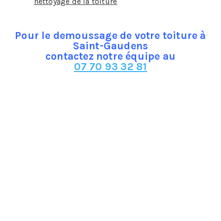
donc le
nettoyage de la toiture
?
Pour le demoussage de votre toiture à
Saint-Gaudens
contactez notre équipe au
07 70 93 32 81
Qu’est-ce que le démoussage ?
Le démoussage est une étape importante pour
l’entretien d’une maison à Saint-Gaudens. Elle élimine
l’accumulation de mousse, d’algues et de lichens sur les
toits. Il faut savoir qu’avec l’humidité en plus d’une
structure poreuse de la toiture, ces éléments ont
tendances à se développer facilement. La mousse salit,
mais également modifie la structure de la toiture
surtout celle en terre cuite, car elle favorise
considérablement la rétention d’eau. Les feuilles peuvent
aussi s’accumuler au fil du temps et envahir la toiture,
tout ceci doit être enlevé durant le démoussage. Il est
surtout requis pour les toitures qui sont fabriquées en