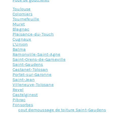
Pose de gouttières
Toulouse
Colomiers
Tournefeuille
Muret
Blagnac
Plaisance-du-Touch
Cugnaux
L'Union
Balma
Ramonville-Saint-Agne
Saint-Orens-de-Gameville
Saint-Gaudens
Castanet-Tolosan
Portet-sur-Garonne
Saint-Jean
Villeneuve-Tolosane
Revel
Castelginest
Pibrac
Fonsorbes
Tagged
cout demoussage de toiture Saint-Gaudens
,