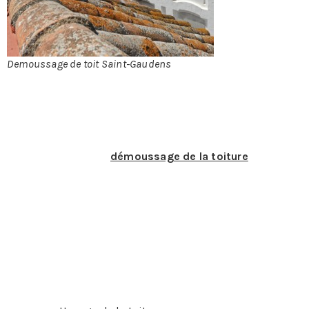
Demoussage de toit Saint-Gaudens
DÉMOUSSAGE DE TOIT À SAINT-GAUDENS
En quoi consiste le
démoussage de la toiture
?
Pour une toiture qui dure dans le temps l’entretien est
essentiel. Le démoussage fait partie de l’entretien de la
toiture. Il se fait au moins une fois par an et permet de se
débarrasser de certains déchets qui se sont accumulés
de jour en jour. En outre, il y a la mousse qui risque
d’endommager la toiture surtout si elle composée de
tuiles. Il est aussi possible de prévenir l’apparition de la
mousse, mais beaucoup de foyers n’ont pas cette
habitude, notamment à Saint-Gaudens. En quoi consiste