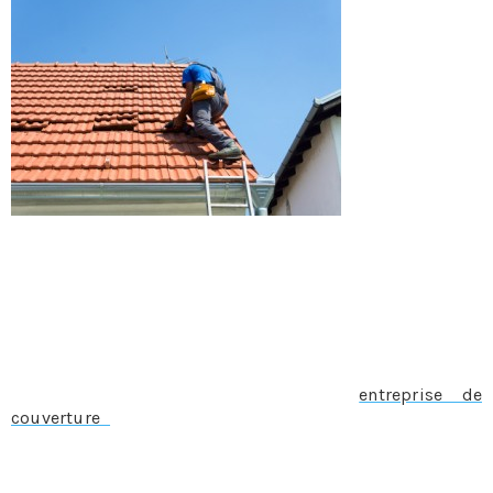
Réaliser des
travaux de
couverture ou
de toiture,
c’est ce à quoi
est appelée
entreprise.
Nos couvreurs
réalisent
différents
travaux dont les principaux concernent la pose de la
couverture ainsi que son entretien mais aussi
l’installation des supports en bois, des sous toitures ou
encore des revêtements.
Vous avez besoin de services en pose, entretien,
réparation ou rénovation de couverture à Levignac?
Adressez-vous directement à notre
entreprise de
couverture
et qui intervient pour tous ces genres de
travaux. Bien évidemment, la couverture : pose,
rénovation, nettoyage, entretien… est parmi les
principales activités que nous proposons. Nous