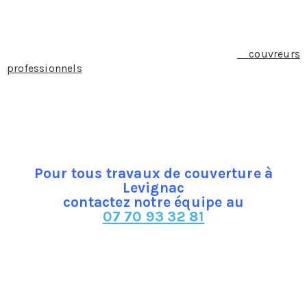
répondons à tous vos besoins et exigences quel que soit
votre statut entreprise, particulier, architecte ou
promoteur immobilier. Nous mettons à votre
disposition nos services en tant que
couvreurs
professionnels
. Nous intervenons en utilisant différentes
techniques et matériels sophistiqués afin de satisfaire
au mieux à vos exigences. Notre équipe de couvreurs
peut également vous prodiguer ses conseils les plus
précieux.
Pour tous travaux de couverture à
Levignac
contactez notre équipe au
07 70 93 32 81
Quelques soient vos besoins, nous pouvons vous établir
un devis gratuit. Sachez que pour chacun de vos projets,
une assurance responsabilité civile ainsi qu’une garantie