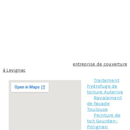
dernière est en fait le support qui doit accueillir la
couverture. Le matériau qui est utilisé pour la
couverture du toit doit être choisi préalablement en
accord avec le propriétaire de la maison et les coutumes
locales. Ce matériau peut être des tuiles, en terre cuite
ou en béton ou encore de l’aluminium. L’étanchéité de la
toiture est assurée grâce à la précision apportée lors de
la pose des matériaux. Nos couvreurs maîtrisent
parfaitement la technique.
N’hésitez pas a contacter notre
entreprise de couverture
à Levignac
!
Traitement
hydrofuge de
toiture Auterive
Ravalement
de facade
Toulouse
Peinture de
toit Gourdan-
Polignan