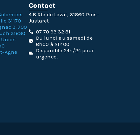
n
Contact
Colomiers
4 B Rte de Lezat, 31860 Pins-
lle 31170
Justaret
gnac 31700
07 70 93 32 81
ouch 31830
Du lundi au samedi de
l’Union
8h00 à 21h00
30
Disponible 24h/24 pour
nt-Agne
urgence.