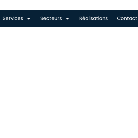
Services
Secteurs
Réalisations
Contact
COUVERTURE MANE
liser des travaux de couverture ou de toiture, c’est ce 
lisent différents travaux dont les principaux concernent la
 aussi l’installation des supports en bois, des sous toitur
s avez besoin de services en pose, entretien, réparation 