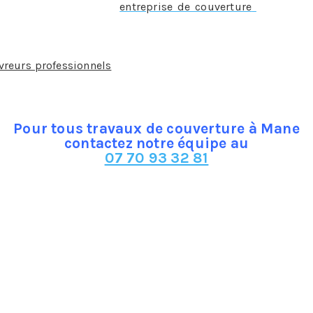
s directement à notre
entreprise de couverture
et qui int
demment, la couverture : pose, rénovation, nettoyage, entre
s proposons. Nous répondons à tous vos besoins et exige
ticulier, architecte ou promoteur immobilier. Nous mettons
vreurs professionnels
. Nous intervenons en utilisant différ
 équipe de couvreurs peut également vous prodiguer ses cons
Pour tous travaux de couverture à Mane
contactez notre équipe au
07 70 93 32 81
us établir un devis gratuit. Sachez que pour chacun de vos
nt.
n hauteur, nous avons à notre disposition des profession
ailler en hauteur tout en maîtrisant avec perfection toutes l
re de travaux. Quel que soit le climat, en hiver comme en 
ure ou la toiture.