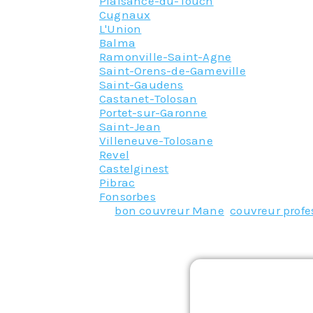
Plaisance-du-Touch
Cugnaux
L'Union
Balma
Ramonville-Saint-Agne
Saint-Orens-de-Gameville
Saint-Gaudens
Castanet-Tolosan
Portet-sur-Garonne
Saint-Jean
Villeneuve-Tolosane
Revel
Castelginest
Pibrac
Fonsorbes
Tagged
bon couvreur Mane
,
couvreur prof