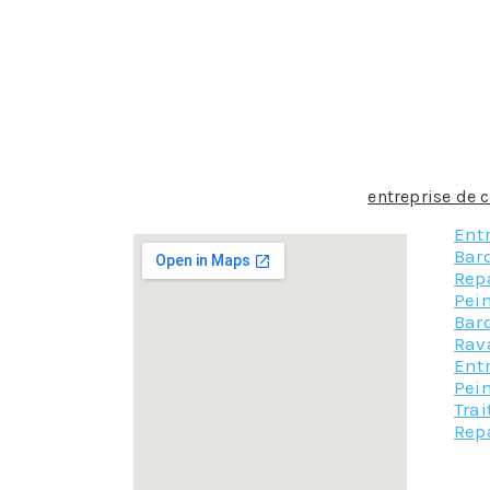
Quelle que soit la taille de votre chantier : 
notre entreprise de couverture à Mane.
Nous vous proposons ainsi toutes sortes de t
pose de la toiture, nous préparons d’abord le t
accueillir la couverture. Le matériau qui est u
et les coutumes locales. Ce matériau peut êtr
grâce à la précision apportée lors de la pose 
N’hésitez pas a contacter notre
entreprise de 
Entr
Bar
Rep
Pein
Bar
Rav
Entr
Pein
Tra
Repa