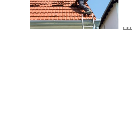
vou
évi
nou
par
cou
de satisfaire au mieux à vos exigences. Notre
Quelques soient vos besoins, nous pouvons vo
ainsi qu’une garantie décennale vous couvriro
Comme le métier de couvreur est un métier e
professionnels qui ont déjà l’habitude de trav
respectant les règles de sécurité pour ce gen
pour réaliser des travaux concernant la couvert