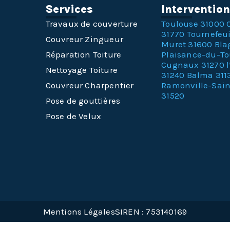
Services
Interventio
Travaux de couverture
Toulouse 31000
31770
Tournefeui
Couvreur Zingueur
Muret 31600
Bla
Réparation Toiture
Plaisance-du-T
Cugnaux 31270
Nettoyage Toiture
31240
Balma 311
Couvreur Charpentier
Ramonville-Sai
31520
Pose de gouttières
Pose de Velux
Mentions Légales
SIREN : 753140169