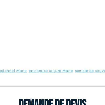
essionnel Mane
,
entreprise toiture Mane
,
societe de couv
Demande de devis