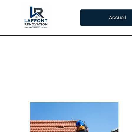
Accueil
ENTREPRISE DE 
ENTREPRISE DE COUVERTURE À MANE
Réa
réa
mais
Vou