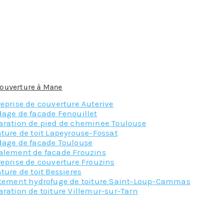
gros ou petit, nous disposons de l’équipe et des matériels né
ravaux pour la couverture comme la pose ou l’entretien de 
oit en préparant l’isolation ou en travaillant sur la charpente
tilisé pour la couverture du toit doit être choisi préalable
e des tuiles, en terre cuite ou en béton ou encore de l’alu
des matériaux. Nos couvreurs maîtrisent parfaitement la tech
couverture à Mane
!
eprise de couverture Auterive
dage de facade Fenouillet
aration de pied de cheminee Toulouse
ture de toit Lapeyrouse-Fossat
dage de facade Toulouse
alement de facade Frouzins
eprise de couverture Frouzins
ture de toit Bessieres
itement hydrofuge de toiture Saint-Loup-Cammas
ration de toiture Villemur-sur-Tarn
Nos principaux service