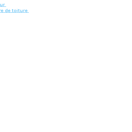
eur
re de toiture