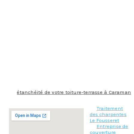
extérieure et n’ont besoin de rien de plus.
Pour choisir le produit d’étanchéité qui conviendra à
votre toiture-terrasse, faites confiance à nos
couvreurs à Caraman. Ils ont toutes les compétences
pour choisir le produit qui sera le plus adapté. Ils
connaissent les caractéristiques de chacun et
savent dans quelles conditions les utiliser. De plus,
la pose de l’étanchéité est complexe et doit être
réalisée à la perfection pour qu’elle assure
parfaitement son rôle de barrière de l’eau. Alors
laissez faire nos couvreurs, c’est leur métier, ils ont
été formés pour réaliser des toitures-terrasses et leur
conférer une grande étanchéité.
Que l’
étanchéité de votre toiture-terrasse à Caraman
soit à mettre en place ou à refaire, contactez-nous !
Traitement
des charpentes
Le Fousseret
Entreprise de
couverture