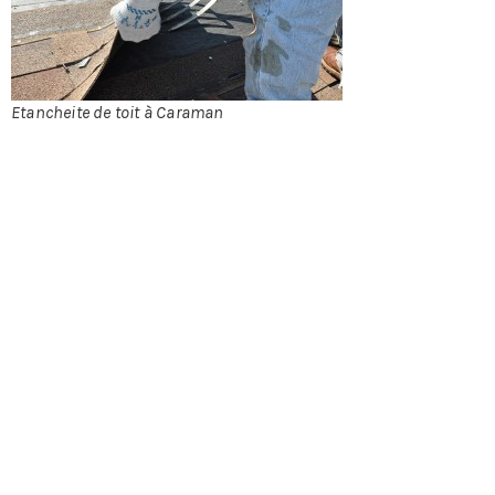
constitué
que d’un
seul pan. Elle
se constitue
de divers
Etancheite de toit à Caraman
éléments
comme le
revêtement d’étanchéité qui est placé en surface et
dont le rôle est d’empêcher l’eau de pénétrer dans la
structure de la toiture mais aussi du bâtiment.
Ensuite, il y a l’écran pare-vapeur qui protège
l’isolant de l’humidité puis l’isolant thermique qui
isole la toiture de froid comme du chaud. Il est
ensuite possible de poser un écran d’indépendance
qui sépare les éléments chimiques incompatibles
des matériaux de la toiture. Et enfin, il faut penser
aux ouvertures pour faire entrer la lumière et aérer.
Ce sont tous les éléments que nous mettons en place
sur un toit terrasse. Cette toiture-terrasse peut être
accessible et être aménagée en terrasse sur un local
comme ne pas avoir d’usage particulier. Notre
entreprise de couverture à Caraman, vous laisse libre