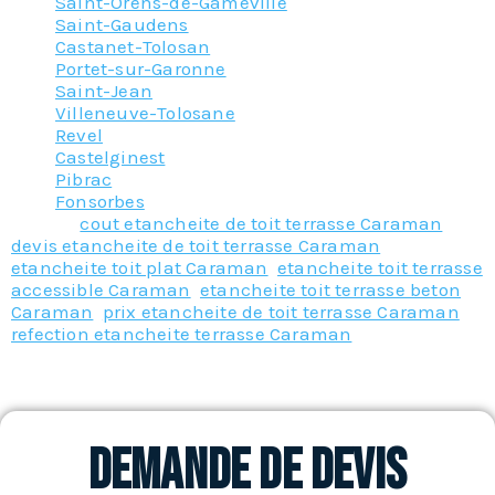
Saint-Orens-de-Gameville
Saint-Gaudens
Castanet-Tolosan
Portet-sur-Garonne
Saint-Jean
Villeneuve-Tolosane
Revel
Castelginest
Pibrac
Fonsorbes
Tagged
cout etancheite de toit terrasse Caraman
,
devis etancheite de toit terrasse Caraman
,
etancheite toit plat Caraman
,
etancheite toit terrasse
accessible Caraman
,
etancheite toit terrasse beton
Caraman
,
prix etancheite de toit terrasse Caraman
,
refection etancheite terrasse Caraman
Demande de devis