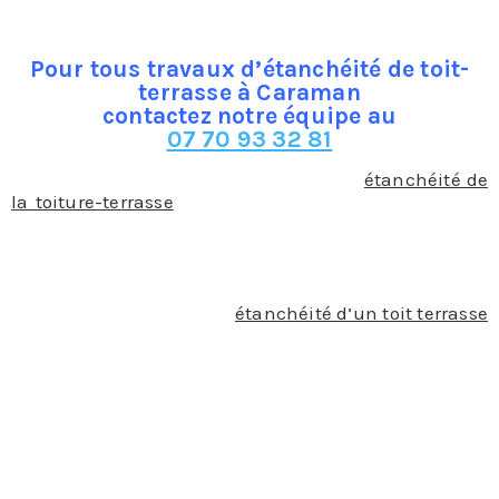
de ce choix. Quoi qu’il en soit, elle joue le rôle de
toiture.
Pour tous travaux d’étanchéité de toit-
terrasse à Caraman
contactez notre équipe au
07 70 93 32 81
Comme pour n’importe quelle toiture, l’
étanchéité de
la toiture-terrasse
est d’une grande importance afin
d’éviter les infiltrations d’eau et donc prévenir les
dégâts des eaux et la présence de l’humidité qui
pourraient causer de grands dommages sur la
structure de la terrasse mais aussi sur le bâtiment
qu’elle abrite. Le but de l’
étanchéité d’un toit terrasse
est donc d’éviter la stagnation de l’eau et de favoriser
son évacuation pour éviter qu’elle ne s’imprègne
dans les matériaux. Pour cela, notre entreprise de
couverture à Caraman utilise différents produits tels
que :
Les produits d’étanchéité bitumeuse : ce sont
des rouleaux ou des feuilles à fixer sur l’écran