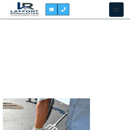
ETANCHEITE DE TOIT
TERRASSE CARAMAN
L’ÉTANCHÉITÉ DES TOITS TERRASSE À CARAMAN
La toiture-
terrasse est
un toit plat
qui a la
particularité
de n’être