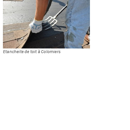
un toit plat
qui a la
particularité
de n’être
constitué
que d’un
seul pan. Elle
se constitue
de divers
Etancheite de toit à Colomiers
éléments
comme le
revêtement d’étanchéité qui est placé en surface et
dont le rôle est d’empêcher l’eau de pénétrer dans la
structure de la toiture mais aussi du bâtiment.
Ensuite, il y a l’écran pare-vapeur qui protège
l’isolant de l’humidité puis l’isolant thermique qui
isole la toiture de froid comme du chaud. Il est
ensuite possible de poser un écran d’indépendance
qui sépare les éléments chimiques incompatibles
des matériaux de la toiture. Et enfin, il faut penser
aux ouvertures pour faire entrer la lumière et aérer.
Ce sont tous les éléments que nous mettons en place