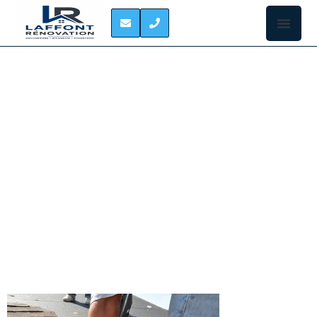
ETANCHEITE DE TOIT
TERRASSE
COLOMIERS
L’ÉTANCHÉITÉ DES TOITS TERRASSE À COLOMIERS
La toiture-
terrasse est