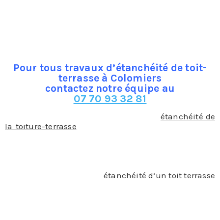
sur un toit terrasse. Cette toiture-terrasse peut être
accessible et être aménagée en terrasse sur un local
comme ne pas avoir d’usage particulier. Notre
entreprise de couverture à Colomiers, vous laisse
libre de ce choix. Quoi qu’il en soit, elle joue le rôle de
toiture.
Pour tous travaux d’étanchéité de toit-
terrasse à Colomiers
contactez notre équipe au
07 70 93 32 81
Comme pour n’importe quelle toiture, l’
étanchéité de
la toiture-terrasse
est d’une grande importance afin
d’éviter les infiltrations d’eau et donc prévenir les
dégâts des eaux et la présence de l’humidité qui
pourraient causer de grands dommages sur la
structure de la terrasse mais aussi sur le bâtiment
qu’elle abrite. Le but de l’
étanchéité d’un toit terrasse
est donc d’éviter la stagnation de l’eau et de favoriser
son évacuation pour éviter qu’elle ne s’imprègne
dans les matériaux. Pour cela, notre entreprise de
couverture à Colomiers utilise différents produits tels