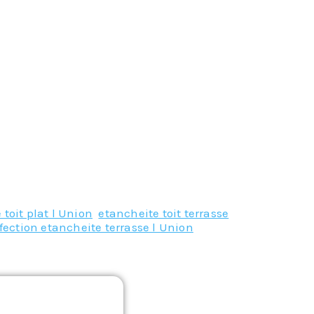
 toit plat l Union
,
etancheite toit terrasse
fection etancheite terrasse l Union