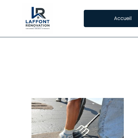
Accueil
ETANCHEITE DE T
L’ÉTANCHÉITÉ DES TOITS TERRASSE À L UNIO
La 
con
rôl
il 
toi
le
ouv