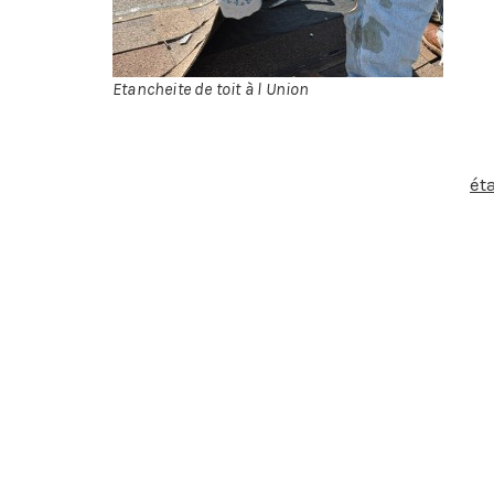
sur
loc
lib
Etancheite de toit à l Union
Comme pour n’importe quelle toiture, l’
ét
donc prévenir les dégâts des eaux et la pr
aussi sur le bâtiment qu’elle abrite. Le b
évacuation pour éviter qu’elle ne s’imprègn
tels que :
Les produits d’étanchéité bitumeuse : 
Les produits d’étanchéité liquide : ce
d’efficacité, nous les associons à des 
L’étanchéité spécifique pour toiture a
imposé par la présence des plantes. D
lien direct avec la terre végétale.
L’étanchéité spéciale photovoltaïque
dû adapter nos méthodes. Pour les to
posons sur l’étanchéité.