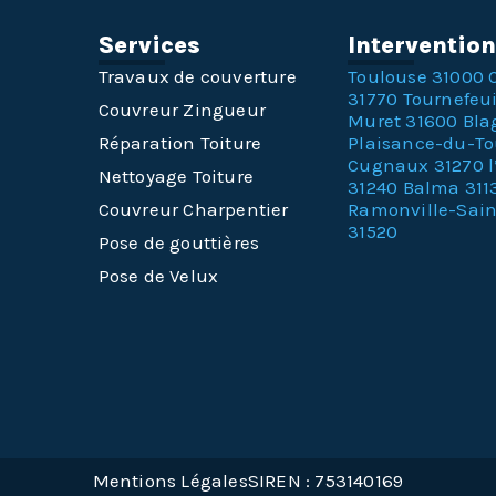
Services
Interventio
Travaux de couverture
Toulouse 31000
31770
Tournefeui
Couvreur Zingueur
Muret 31600
Bla
Réparation Toiture
Plaisance-du-T
Cugnaux 31270
Nettoyage Toiture
31240
Balma 311
Couvreur Charpentier
Ramonville-Sai
31520
Pose de gouttières
Pose de Velux
Mentions Légales
SIREN : 753140169