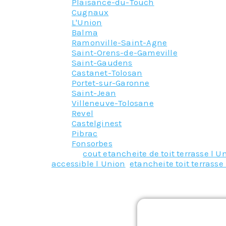
Plaisance-du-Touch
Cugnaux
L'Union
Balma
Ramonville-Saint-Agne
Saint-Orens-de-Gameville
Saint-Gaudens
Castanet-Tolosan
Portet-sur-Garonne
Saint-Jean
Villeneuve-Tolosane
Revel
Castelginest
Pibrac
Fonsorbes
Tagged
cout etancheite de toit terrasse l U
accessible l Union
,
etancheite toit terrasse