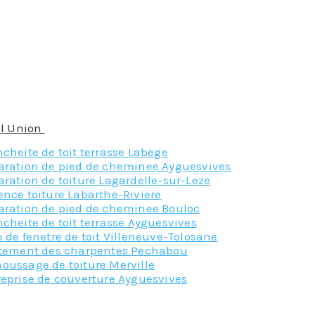
tre protégés par des gravillons, du carrelage, une dalle
us.
onviendra à votre toiture-terrasse, faites confiance à 
ra le plus adapté. Ils connaissent les caractéristiques 
ité est complexe et doit être réalisée à la perfection 
uvreurs, c’est leur métier, ils ont été formés pour réalis
à l Union
soit à mettre en place ou à refaire, contactez-no
cheite de toit terrasse Labege
aration de pied de cheminee Ayguesvives
ration de toiture Lagardelle-sur-Leze
nce toiture Labarthe-Riviere
aration de pied de cheminee Bouloc
cheite de toit terrasse Ayguesvives
 de fenetre de toit Villeneuve-Tolosane
itement des charpentes Pechabou
oussage de toiture Merville
reprise de couverture Ayguesvives
Nos principaux service