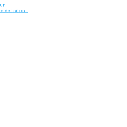
eur
re de toiture