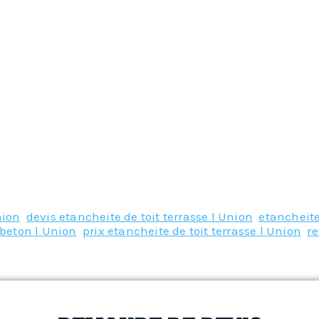
nion
,
devis etancheite de toit terrasse l Union
,
etancheite
 beton l Union
,
prix etancheite de toit terrasse l Union
,
re