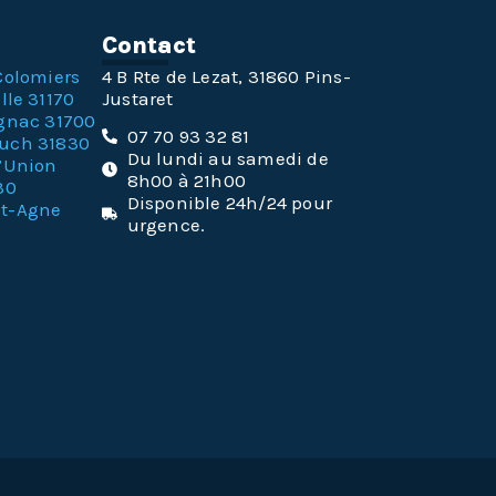
n
Contact
Colomiers
4 B Rte de Lezat, 31860 Pins-
lle 31170
Justaret
gnac 31700
07 70 93 32 81
ouch 31830
Du lundi au samedi de
l’Union
8h00 à 21h00
30
Disponible 24h/24 pour
nt-Agne
urgence.