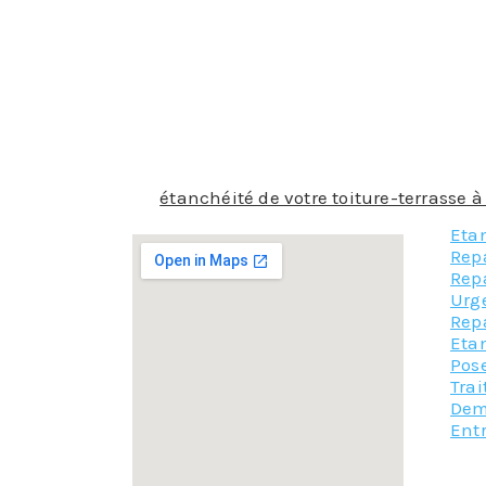
Certains types d’étanchéité ont besoin d’ê
face extérieure et n’ont besoin de rien de pl
Pour choisir le produit d’étanchéité qui c
compétences pour choisir le produit qui se
les utiliser. De plus, la pose de l’étanché
barrière de l’eau. Alors laissez faire nos co
grande étanchéité.
Que l’
étanchéité de votre toiture-terrasse 
Etan
Rep
Repa
Urge
Rep
Etan
Pose
Tra
Dem
Ent