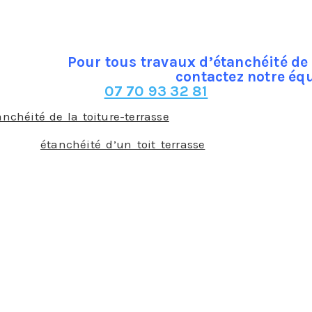
 un toit terrasse. Cette toiture-terrasse peut être acc
al comme ne pas avoir d’usage particulier. Notre entre
re de ce choix. Quoi qu’il en soit, elle joue le rôle de toitur
Pour tous travaux d’étanchéité de 
contactez notre éq
07 70 93 32 81
anchéité de la toiture-terrasse
est d’une grande importan
ésence de l’humidité qui pourraient causer de grands do
ut de l’
étanchéité d’un toit terrasse
est donc d’éviter
e dans les matériaux. Pour cela, notre entreprise de couv
ce sont des rouleaux ou des feuilles à fixer sur l’écran 
 sont des résines qui permettent de réaliser une couche 
primaires d’accroche.
vec végétation : dans ce cas, nous utilisons des étanch
e plus, nos produits ont la spécificité de contenir un t
 : ces dernières années, la présence de panneaux photov
itures avec des modules photovoltaïques nous avons des 