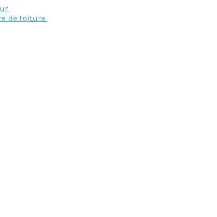
eur
re de toiture