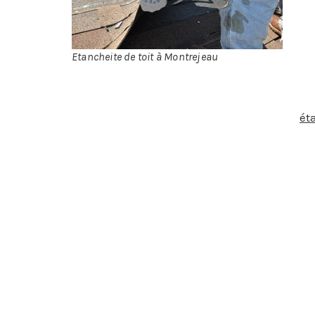
sur
loc
lai
Etancheite de toit à Montrejeau
Comme pour n’importe quelle toiture, l’
ét
donc prévenir les dégâts des eaux et la pr
aussi sur le bâtiment qu’elle abrite. Le b
évacuation pour éviter qu’elle ne s’imprè
produits tels que :
Les produits d’étanchéité bitumeuse : 
Les produits d’étanchéité liquide : ce
d’efficacité, nous les associons à des 
L’étanchéité spécifique pour toiture a
imposé par la présence des plantes. D
lien direct avec la terre végétale.
L’étanchéité spéciale photovoltaïque
dû adapter nos méthodes. Pour les to
posons sur l’étanchéité.