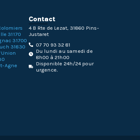
n
Contact
Colomiers
4 B Rte de Lezat, 31860 Pins-
lle 31170
Justaret
gnac 31700
07 70 93 32 81
ouch 31830
Du lundi au samedi de
l’Union
8h00 à 21h00
30
Disponible 24h/24 pour
nt-Agne
urgence.