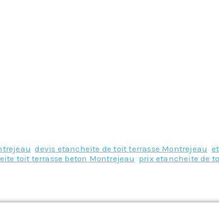
ntrejeau
,
devis etancheite de toit terrasse Montrejeau
,
e
ite toit terrasse beton Montrejeau
,
prix etancheite de t