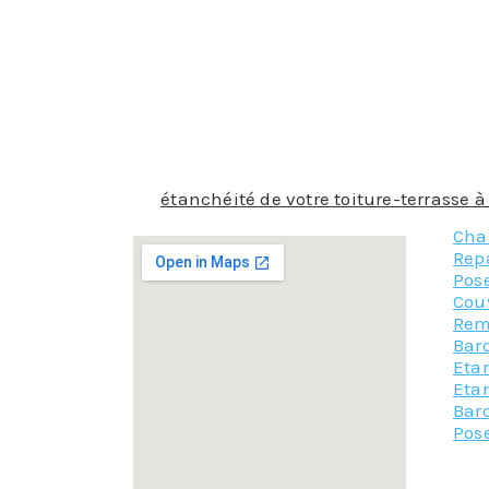
Certains types d’étanchéité ont besoin d’ê
face extérieure et n’ont besoin de rien de pl
Pour choisir le produit d’étanchéité qui co
compétences pour choisir le produit qui se
les utiliser. De plus, la pose de l’étanché
barrière de l’eau. Alors laissez faire nos co
grande étanchéité.
Que l’
étanchéité de votre toiture-terrasse
Cha
Rep
Pos
Cou
Rem
Bar
Etan
Etan
Bar
Pose