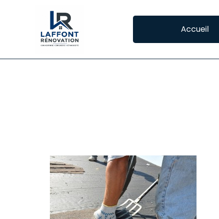
Accueil
ETANCHEITE DE T
L’ÉTANCHÉITÉ DES TOITS TERRASSE À MONT
La 
con
rôl
il 
toi
le
ouv