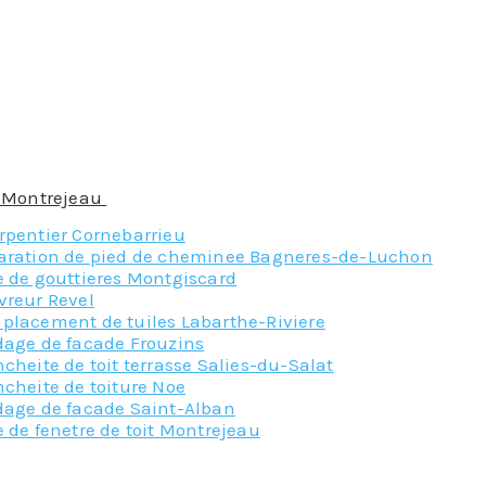
tre protégés par des gravillons, du carrelage, une dalle
us.
nviendra à votre toiture-terrasse, faites confiance à no
ra le plus adapté. Ils connaissent les caractéristiques 
ité est complexe et doit être réalisée à la perfection 
uvreurs, c’est leur métier, ils ont été formés pour réalis
 à Montrejeau
soit à mettre en place ou à refaire, contacte
rpentier Cornebarrieu
aration de pied de cheminee Bagneres-de-Luchon
e de gouttieres Montgiscard
vreur Revel
placement de tuiles Labarthe-Riviere
dage de facade Frouzins
cheite de toit terrasse Salies-du-Salat
cheite de toiture Noe
dage de facade Saint-Alban
 de fenetre de toit Montrejeau
Nos principaux service