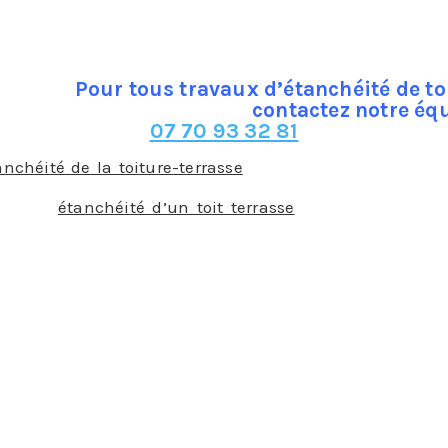
 un toit terrasse. Cette toiture-terrasse peut être acc
al comme ne pas avoir d’usage particulier. Notre en
sse libre de ce choix. Quoi qu’il en soit, elle joue le rôle de
Pour tous travaux d’étanchéité de to
contactez notre éq
07 70 93 32 81
anchéité de la toiture-terrasse
est d’une grande importan
ésence de l’humidité qui pourraient causer de grands do
ut de l’
étanchéité d’un toit terrasse
est donc d’éviter
gne dans les matériaux. Pour cela, notre entreprise de 
ce sont des rouleaux ou des feuilles à fixer sur l’écran 
 sont des résines qui permettent de réaliser une couche 
primaires d’accroche.
vec végétation : dans ce cas, nous utilisons des étanch
e plus, nos produits ont la spécificité de contenir un t
 : ces dernières années, la présence de panneaux photov
itures avec des modules photovoltaïques nous avons des 