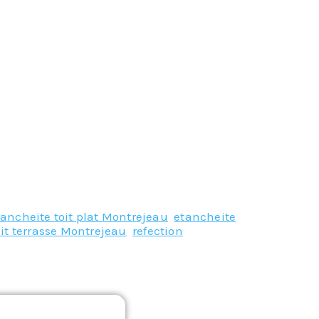
tancheite toit plat Montrejeau
,
etancheite
oit terrasse Montrejeau
,
refection