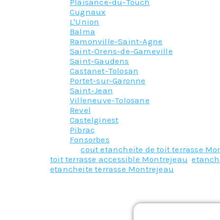
Plaisance-du-Touch
Cugnaux
L'Union
Balma
Ramonville-Saint-Agne
Saint-Orens-de-Gameville
Saint-Gaudens
Castanet-Tolosan
Portet-sur-Garonne
Saint-Jean
Villeneuve-Tolosane
Revel
Castelginest
Pibrac
Fonsorbes
Tagged
cout etancheite de toit terrasse Mo
toit terrasse accessible Montrejeau
,
etanche
etancheite terrasse Montrejeau