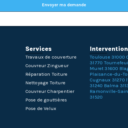
Envoyer ma demande
Services
Interventio
Travaux de couverture
Toulouse 31000
31770
Tournefeui
Couvreur Zingueur
Muret 31600
Bla
Réparation Toiture
Plaisance-du-T
Cugnaux 31270
Nettoyage Toiture
31240
Balma 311
Couvreur Charpentier
Ramonville-Sai
31520
Pose de gouttières
Pose de Velux