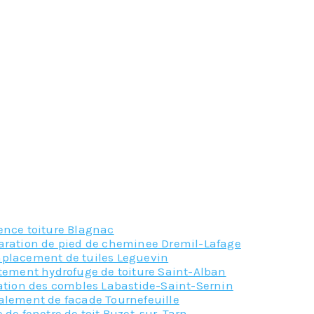
rié sur l’isolant thermique, sur l’élément porteur. Ceci peu
solant thermique complémentaire.
age et grattage à la brosse métallique) et en appliquant un
e au mastic-colle et y apposer le rouleau de revêtement
ien préparée à l’avance en découpant le rouleau aux bonnes 
e votre toiture et afin d’éviter les mauvaises surprises, con
leur matériel professionnel.
 gratuit.
r tout renseignement supplémentaire pour vos projets d’éta
er.
ence toiture Blagnac
aration de pied de cheminee Dremil-Lafage
placement de tuiles Leguevin
itement hydrofuge de toiture Saint-Alban
lation des combles Labastide-Saint-Sernin
alement de facade Tournefeuille
 de fenetre de toit Buzet-sur-Tarn