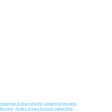
treprise d etancheite Labarthe-Riviere
,
Riviere
,
fuites d eau toiture Labarthe-