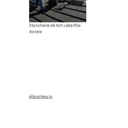
couverture.
Etancheite de toit Labarthe-
Riviere
Dans le cas ou vous ne procédez pas à l’étanch
L’infiltration des eaux à l’intérieur de la
La structure de la maison peut être sé
Des dégâts des eaux peuvent être provo
Apparition de problèmes d’humidité à l’
moisissures, parois humides et m
champignons, plafonds et murs tâché
N’attendez pas la catastrophe si vous pensez q
étancheurs
professionnels à Labarthe-Riviere.
effets nuisibles de l’humidité.
Nous mettons notre savoir-faire et notre exper
Réfection des étanchéités de couverture,