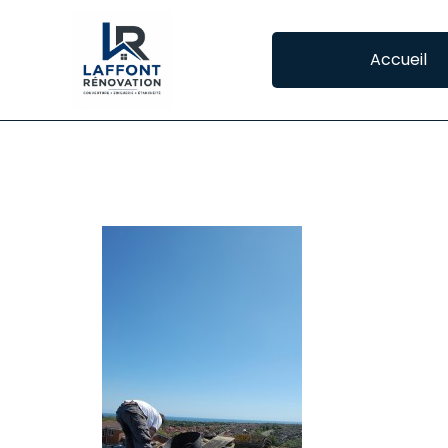
Accueil
ETANCHEITE DE T
ÉTANCHÉITÉ DE
L’étanchéité de v
est primordiale !
Sans protection,
principalement l