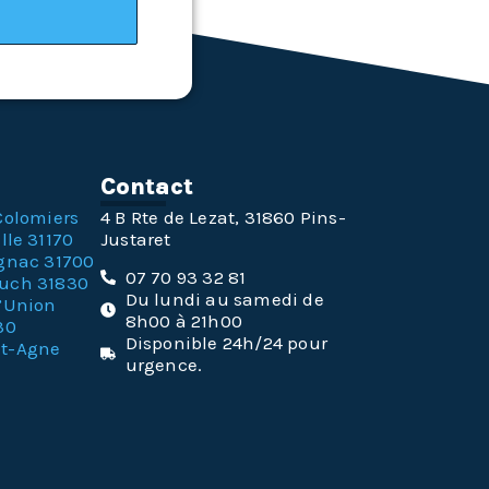
n
Contact
Colomiers
4 B Rte de Lezat, 31860 Pins-
lle 31170
Justaret
gnac 31700
07 70 93 32 81
ouch 31830
Du lundi au samedi de
l’Union
8h00 à 21h00
30
Disponible 24h/24 pour
nt-Agne
urgence.