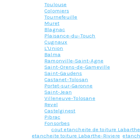
Toulouse
Colomiers
Tournefeuille
Muret
Blagnac
Plaisance-du-Touch
Cugnaux
L'Union
Balma
Ramonville-Saint-Agne
Saint-Orens-de-Gameville
Saint-Gaudens
Castanet-Tolosan
Portet-sur-Garonne
Saint-Jean
Villeneuve-Tolosane
Revel
Castelginest
Pibrac
Fonsorbes
Tagged
cout etancheite de toiture Labarthe
etancheite toiture Labarthe-Riviere
,
etanch