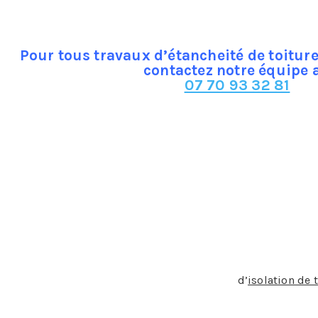
Pour tous travaux d’étancheité de toiture
contactez notre équipe 
07 70 93 32 81
éité de votre toit, les problèmes suivant risquent de surveni
 maison.
rieusement endommagée.
qués.
intérieur, comme:
ême mouillées,
s, papier peint décollé, air vicié.
ue votre toiture n’est pas étanche et qu’elle est mal isolé
 Nous réalisons des travaux de qualité qui vous assurent une
tise au service de vos projets d’étanchéité et
d’
isolation de 