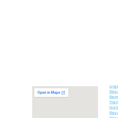
Apposer le revêtement d’étanchéité approp
si son état le permet) avec ou sans un i
Préparer le toit en le nettoyant (balay
surface.
Encoller toute la surface de la toitur
membrane étanchéité toiture doit être b
Pour la réalisation d’une étanchéité parfaite d
mettent à votre disposition leur expérience et 
Demandez votre devis détaillé, personnalisé et
Nous restons à votre entière disposition pou
Labarthe-Riviere. N’hésitez pas à nous contact
Urg
Rep
Rem
Tra
Iso
Rav
Pose