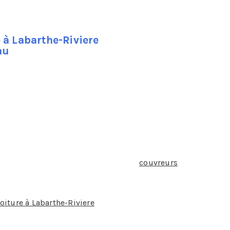
 à Labarthe-Riviere
au
r :
e. N’hésitez pas à faire appel à nos
couvreurs
 étanchéité parfaite et vous évitent ainsi les
toiture à Labarthe-Riviere
: