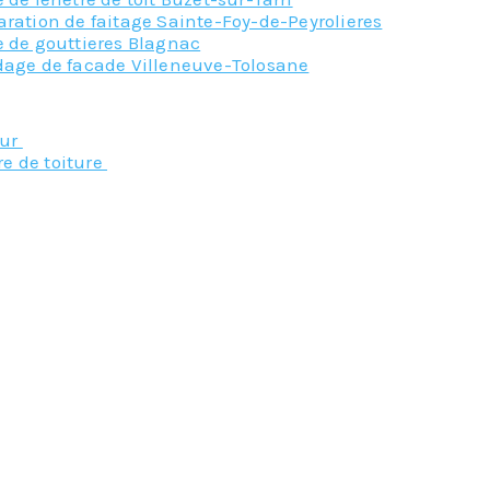
ration de faitage Sainte-Foy-de-Peyrolieres
e de gouttieres Blagnac
dage de facade Villeneuve-Tolosane
Nos principaux service
eur
re de toiture