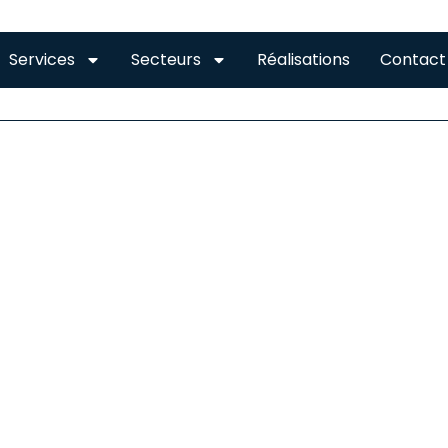
Services
Secteurs
Réalisations
Contact
OITURE LABARTHE-RIVI
 TOIT À LABARTHE-RIVIERE
otre toiture garanti sa qualité et assure sa durabilité. Pour
 les eaux pluviales peuvent pénétrer à l’intérieur de vot
iés à l’humidité. L’application d’une couche est donc néce