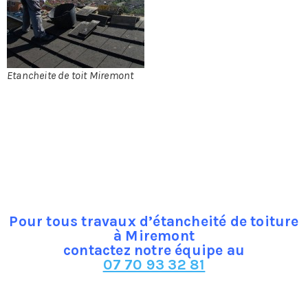
L’étanchéité de votre
toiture garanti sa qualité et
assure sa durabilité. Pour
une toiture durable et de
qualité, l’étanchéité est
Etancheite de toit Miremont
primordiale !
Sans protection, les eaux
pluviales peuvent pénétrer à l’intérieur de votre
habitation et causer des dégâts importants
principalement liés à l’humidité. L’application d’une
couche est donc nécessaire afin de garantir l’étanchéité
de votre couverture.
Pour tous travaux d’étancheité de toiture
à Miremont
contactez notre équipe au
07 70 93 32 81
Dans le cas ou vous ne procédez pas à l’étanchéité de
votre toit, les problèmes suivant risquent de survenir :