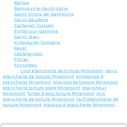
Balma
Ramonville-Saint-Agne
Saint-Orens-de-Gameville
Saint-Gaudens
Castanet-Tolosan
Portet-sur-Garonne
Saint-Jean
Villeneuve-Tolosane
Revel
Castelginest
Pibrac
Fonsorbes
Tagged
cout etancheite de toiture Miremont
,
devis
etancheite de toiture Miremont
,
entreprise d
etancheite Miremont
,
etancheite toiture Miremont
,
etancheite toiture plate Miremont
,
etancheur
Miremont
,
fuites d eau toiture Miremont
,
prix
etancheite de toiture Miremont
,
tarif etancheite de
toiture Miremont
,
travaux d etancheite Miremont