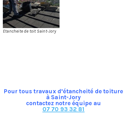
L’étanchéité de votre
toiture garanti sa qualité et
assure sa durabilité. Pour
une toiture durable et de
qualité, l’étanchéité est
Etancheite de toit Saint-Jory
primordiale !
Sans protection, les eaux
pluviales peuvent pénétrer à l’intérieur de votre
habitation et causer des dégâts importants
principalement liés à l’humidité. L’application d’une
couche est donc nécessaire afin de garantir l’étanchéité
de votre couverture.
Pour tous travaux d’étancheité de toiture
à Saint-Jory
contactez notre équipe au
07 70 93 32 81
Dans le cas ou vous ne procédez pas à l’étanchéité de
votre toit, les problèmes suivant risquent de survenir :