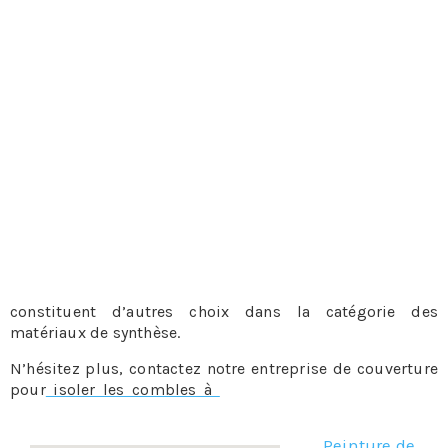
Les isolants minces
C’est une superposition de couches minces d’isolant. Les
matériaux avec lesquels ils sont fabriqués dépendent en
grande partie du fabricant. On peut ainsi avoir un choix
assez large. Le prix est son seul avantage, car côté
performance, ils sont d’assez loin les meilleurs isolants
pour les combles. Toutefois, ils sont surtout utilisés
comme isolants de complément. Mais plus intéressant
encore, ils servent aussi de pare-vapeur et peuvent donc
s’associer avec les isolants fabriqués à partir de laine qui
ont besoin de ce type de dispositif.
La perlite ou encore la mousse en polyuréthane
constituent d’autres choix dans la catégorie des
matériaux de synthèse.
N’hésitez plus, contactez notre entreprise de couverture
pour
isoler les combles à
, notre équipe sera ravie de
vous aider.
Peinture de