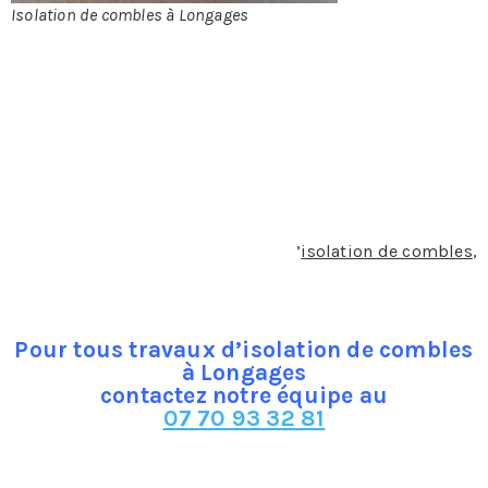
Isolation de combles à Longages
Les différents
types d’isolant pour éviter la perte thermique dans les
combles à Longages
Des combles bien isolés permettent de réduire la perte
de la chaleur. Lorsqu’ils sont mal isolés, ils sont
responsables de 30 % de déperdition en énergie
thermique. La perte de chaleur ne réduit pas uniquement
le confort d’une maison, mais elle pèse énormément sur
la facture énergétique. En termes d
’
isolation de combles
,
il existe plusieurs choix de matières.
Pour tous travaux d’isolation de combles
à Longages
contactez notre équipe au
07 70 93 32 81
Les différents types de laines minérales