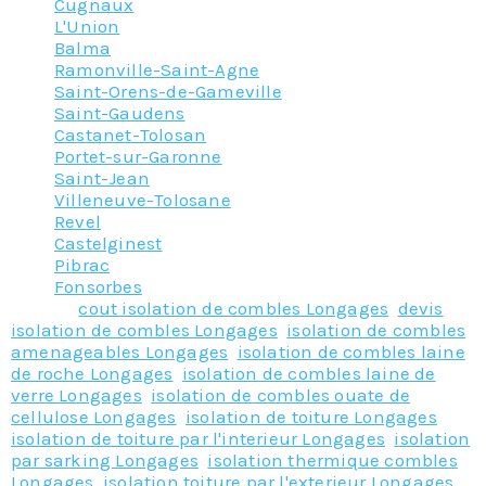
Cugnaux
L'Union
Balma
Ramonville-Saint-Agne
Saint-Orens-de-Gameville
Saint-Gaudens
Castanet-Tolosan
Portet-sur-Garonne
Saint-Jean
Villeneuve-Tolosane
Revel
Castelginest
Pibrac
Fonsorbes
Tagged
cout isolation de combles Longages
,
devis
isolation de combles Longages
,
isolation de combles
amenageables Longages
,
isolation de combles laine
de roche Longages
,
isolation de combles laine de
verre Longages
,
isolation de combles ouate de
cellulose Longages
,
isolation de toiture Longages
,
isolation de toiture par l'interieur Longages
,
isolation
par sarking Longages
,
isolation thermique combles
Longages
,
isolation toiture par l'exterieur Longages
,