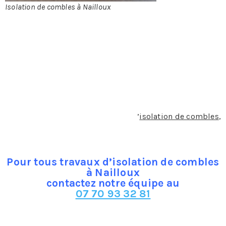
Isolation de combles à Nailloux
Les différents
types d’isolant pour éviter la perte thermique dans les
combles à Nailloux
Des combles bien isolés permettent de réduire la perte
de la chaleur. Lorsqu’ils sont mal isolés, ils sont
responsables de 30 % de déperdition en énergie
thermique. La perte de chaleur ne réduit pas uniquement
le confort d’une maison, mais elle pèse énormément sur
la facture énergétique. En termes d
’
isolation de combles
,
il existe plusieurs choix de matières.
Pour tous travaux d’isolation de combles
à Nailloux
contactez notre équipe au
07 70 93 32 81
Les différents types de laines minérales