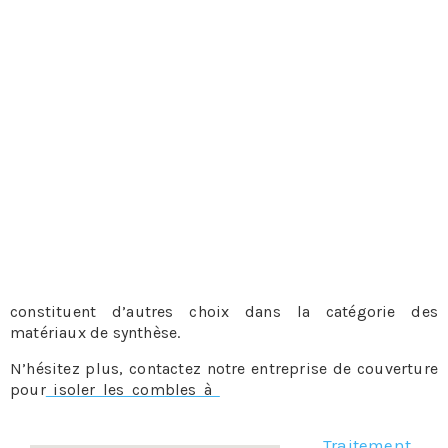
Les isolants minces
C’est une superposition de couches minces d’isolant. Les
matériaux avec lesquels ils sont fabriqués dépendent en
grande partie du fabricant. On peut ainsi avoir un choix
assez large. Le prix est son seul avantage, car côté
performance, ils sont d’assez loin les meilleurs isolants
pour les combles. Toutefois, ils sont surtout utilisés
comme isolants de complément. Mais plus intéressant
encore, ils servent aussi de pare-vapeur et peuvent donc
s’associer avec les isolants fabriqués à partir de laine qui
ont besoin de ce type de dispositif.
La perlite ou encore la mousse en polyuréthane
constituent d’autres choix dans la catégorie des
matériaux de synthèse.
N’hésitez plus, contactez notre entreprise de couverture
pour
isoler les combles à
, notre équipe sera ravie de
vous aider.
Traitement