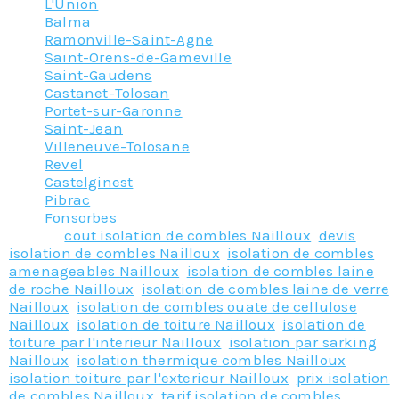
L'Union
Balma
Ramonville-Saint-Agne
Saint-Orens-de-Gameville
Saint-Gaudens
Castanet-Tolosan
Portet-sur-Garonne
Saint-Jean
Villeneuve-Tolosane
Revel
Castelginest
Pibrac
Fonsorbes
Tagged
cout isolation de combles Nailloux
,
devis
isolation de combles Nailloux
,
isolation de combles
amenageables Nailloux
,
isolation de combles laine
de roche Nailloux
,
isolation de combles laine de verre
Nailloux
,
isolation de combles ouate de cellulose
Nailloux
,
isolation de toiture Nailloux
,
isolation de
toiture par l'interieur Nailloux
,
isolation par sarking
Nailloux
,
isolation thermique combles Nailloux
,
isolation toiture par l'exterieur Nailloux
,
prix isolation
de combles Nailloux
,
tarif isolation de combles