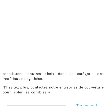
Les isolants minces
C’est une superposition de couches minces d’isolant. Les
matériaux avec lesquels ils sont fabriqués dépendent en
grande partie du fabricant. On peut ainsi avoir un choix
assez large. Le prix est son seul avantage, car côté
performance, ils sont d’assez loin les meilleurs isolants
pour les combles. Toutefois, ils sont surtout utilisés
comme isolants de complément. Mais plus intéressant
encore, ils servent aussi de pare-vapeur et peuvent donc
s’associer avec les isolants fabriqués à partir de laine qui
ont besoin de ce type de dispositif.
La perlite ou encore la mousse en polyuréthane
constituent d’autres choix dans la catégorie des
matériaux de synthèse.
N’hésitez plus, contactez notre entreprise de couverture
pour
isoler les combles à
, notre équipe sera ravie de
vous aider.
Traitement