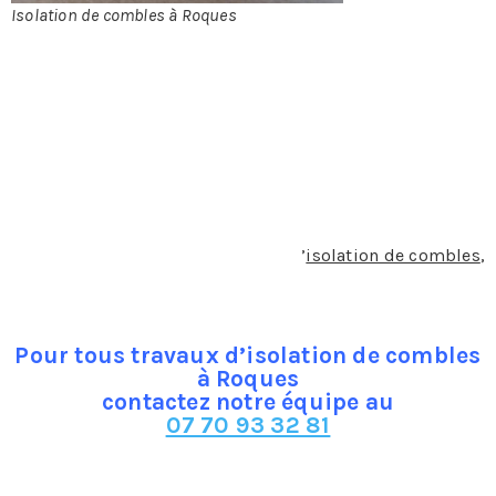
Isolation de combles à Roques
Les différents
types d’isolant pour éviter la perte thermique dans les
combles à Roques
Des combles bien isolés permettent de réduire la perte
de la chaleur. Lorsqu’ils sont mal isolés, ils sont
responsables de 30 % de déperdition en énergie
thermique. La perte de chaleur ne réduit pas uniquement
le confort d’une maison, mais elle pèse énormément sur
la facture énergétique. En termes d
’
isolation de combles
,
il existe plusieurs choix de matières.
Pour tous travaux d’isolation de combles
à Roques
contactez notre équipe au
07 70 93 32 81
Les différents types de laines minérales