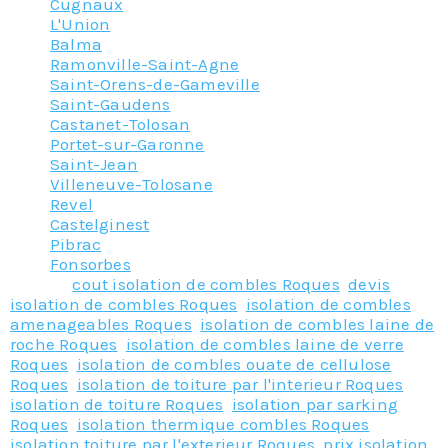
Cugnaux
L'Union
Balma
Ramonville-Saint-Agne
Saint-Orens-de-Gameville
Saint-Gaudens
Castanet-Tolosan
Portet-sur-Garonne
Saint-Jean
Villeneuve-Tolosane
Revel
Castelginest
Pibrac
Fonsorbes
Tagged
cout isolation de combles Roques
,
devis
isolation de combles Roques
,
isolation de combles
amenageables Roques
,
isolation de combles laine de
roche Roques
,
isolation de combles laine de verre
Roques
,
isolation de combles ouate de cellulose
Roques
,
isolation de toiture par l'interieur Roques
,
isolation de toiture Roques
,
isolation par sarking
Roques
,
isolation thermique combles Roques
,
isolation toiture par l'exterieur Roques
,
prix isolation