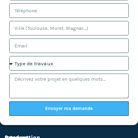
Envoyer ma demande
Services
Intervention
Contact