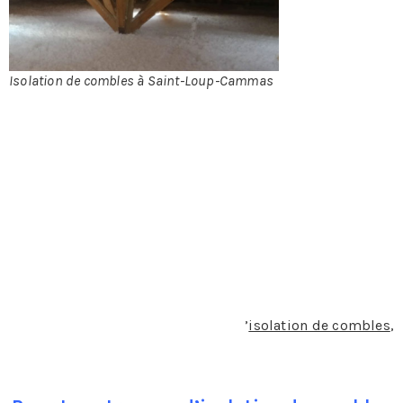
SAINT-LOUP-
Isolation de combles à Saint-Loup-Cammas
CAMMAS
Les différents types d’isolant pour éviter la perte
thermique dans les combles à Saint-Loup-Cammas
Des combles bien isolés permettent de réduire la perte
de la chaleur. Lorsqu’ils sont mal isolés, ils sont
responsables de 30 % de déperdition en énergie
thermique. La perte de chaleur ne réduit pas uniquement
le confort d’une maison, mais elle pèse énormément sur
la facture énergétique. En termes d
’
isolation de combles
,
il existe plusieurs choix de matières.