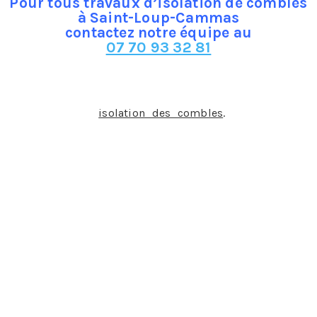
Pour tous travaux d’isolation de combles
à Saint-Loup-Cammas
contactez notre équipe au
07 70 93 32 81
Les différents types de laines minérales
Les laines notamment minérales sont aujourd’hui très
utilisées dans l’
isolation des combles
.
Il en existe 2
types :
La laine de roche
La laine de verre
Ces 2 types de laine ne sont pas uniquement destinés à
isoler la chaleur, mais ce sont également des isolants
phoniques. Ce sont les plus utilisés en construction
notamment dans l’isolation de combles. Les laines
minérales présentent aussi un autre avantage, celui
d’être abordable. La pose est aussi assez facile, car elles
se présentent sous forme de flocon ou en rouleau.
Toutefois, elles sont des sources potentielles d’allergie
chez certaines personnes.