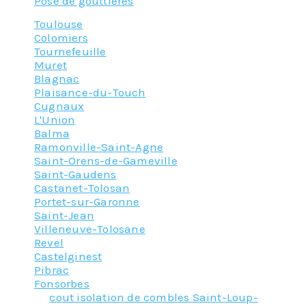
Pose de gouttières
Toulouse
Colomiers
Tournefeuille
Muret
Blagnac
Plaisance-du-Touch
Cugnaux
L'Union
Balma
Ramonville-Saint-Agne
Saint-Orens-de-Gameville
Saint-Gaudens
Castanet-Tolosan
Portet-sur-Garonne
Saint-Jean
Villeneuve-Tolosane
Revel
Castelginest
Pibrac
Fonsorbes
Tagged
cout isolation de combles Saint-Loup-