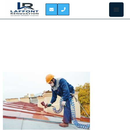
PEINTURE DE TOIT
CEPET
Vous souhaitez
faire repeindre
votre toiture à