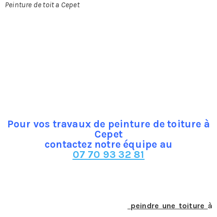
Peinture de toit a Cepet
Cepet ?
Si votre toiture est en tuiles, en fibrociment, tôle ou en
béton, elle sera de meilleure qualité si elle bénéficie d’un
entretien spécifique. Ainsi, pour que votre toit dure plus
longtemps, il est conseillé de le repeindre régulièrement
pour assurer sa parfaite imperméabilisation et tout son
éclat. Pour réussir la tache, mieux vaut faire appel à des
professionnels.
Pour vos travaux de peinture de toiture à
Cepet
contactez notre équipe au
07 70 93 32 81
Quel est le procédé utilisé pour
peindre une toiture
à
Cepet ?