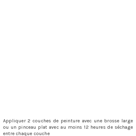
Il faut d’abord souligner que les tuiles et ardoises en
fibrociment sont déjà recouvertes d’une peinture
esthétique pour assurer une meilleure imperméabilité.
Cependant, cette couche de peinture disparait petit à
petit sous l’action du soleil et des intempéries. Ces
effets usent durablement la protection de la toiture et le
fait d’y ajouter une couche de peinture devient
indispensable. Il est aussi possible de peindre les tuiles
en terre cuite.
Pour peindre le toit, les techniciens auront pour tâche de
:
Bien nettoyer et démousser la toiture avant toute chose
grâce à un jet d’eau et du démoussant ou une brosse
spécifique et dégraisser en cas de besoin
Remplacer certaines tuiles ou ardoises si cela s’avère
nécessaire.
Appliquer 2 couches de peinture avec une brosse large
ou un pinceau plat avec au moins 12 heures de séchage
entre chaque couche