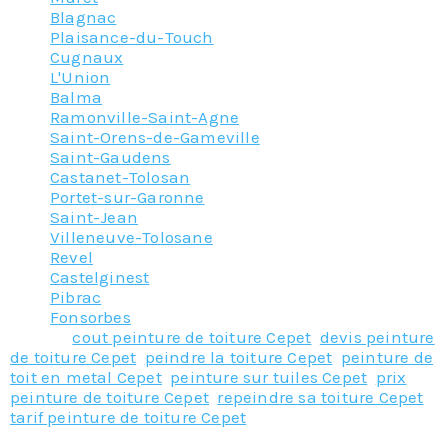
Blagnac
Plaisance-du-Touch
Cugnaux
L'Union
Balma
Ramonville-Saint-Agne
Saint-Orens-de-Gameville
Saint-Gaudens
Castanet-Tolosan
Portet-sur-Garonne
Saint-Jean
Villeneuve-Tolosane
Revel
Castelginest
Pibrac
Fonsorbes
Tagged
cout peinture de toiture Cepet
,
devis peinture
de toiture Cepet
,
peindre la toiture Cepet
,
peinture de
toit en metal Cepet
,
peinture sur tuiles Cepet
,
prix
peinture de toiture Cepet
,
repeindre sa toiture Cepet
,
tarif peinture de toiture Cepet