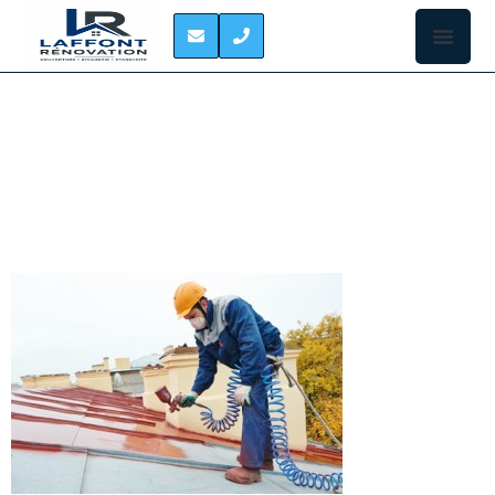
PEINTURE DE TOIT
FRONTON
Vous souhaitez
faire repeindre
votre toiture à