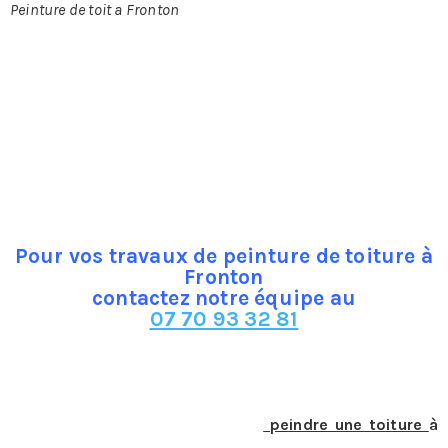
Peinture de toit a Fronton
Fronton ?
Si votre toiture est en tuiles, en fibrociment, tôle ou en
béton, elle sera de meilleure qualité si elle bénéficie d’un
entretien spécifique. Ainsi, pour que votre toit dure plus
longtemps, il est conseillé de le repeindre régulièrement
pour assurer sa parfaite imperméabilisation et tout son
éclat. Pour réussir la tache, mieux vaut faire appel à des
professionnels.
Pour vos travaux de peinture de toiture à
Fronton
contactez notre équipe au
07 70 93 32 81
Quel est le procédé utilisé pour
peindre une toiture
à
Fronton ?