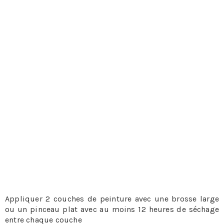
Il faut d’abord souligner que les tuiles et ardoises en
fibrociment sont déjà recouvertes d’une peinture
esthétique pour assurer une meilleure imperméabilité.
Cependant, cette couche de peinture disparait petit à
petit sous l’action du soleil et des intempéries. Ces
effets usent durablement la protection de la toiture et le
fait d’y ajouter une couche de peinture devient
indispensable. Il est aussi possible de peindre les tuiles
en terre cuite.
Pour peindre le toit, les techniciens auront pour tâche de
:
Bien nettoyer et démousser la toiture avant toute chose
grâce à un jet d’eau et du démoussant ou une brosse
spécifique et dégraisser en cas de besoin
Remplacer certaines tuiles ou ardoises si cela s’avère
nécessaire.
Appliquer 2 couches de peinture avec une brosse large
ou un pinceau plat avec au moins 12 heures de séchage
entre chaque couche