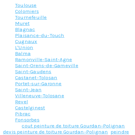
Toulouse
Colomiers
Tournefeuille
Muret
Blagnac
Plaisance-du-Touch
Cugnaux
L'Union
Balma
Ramonville-Saint-Agne
Saint-Orens-de-Gameville
Saint-Gaudens
Castanet-Tolosan
Portet-sur-Garonne
Saint-Jean
Villeneuve-Tolosane
Revel
Castelginest
Pibrac
Fonsorbes
Tagged
cout peinture de toiture Gourdan-Polignan
,
devis peinture de toiture Gourdan-Polignan
,
peindre