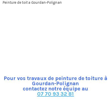
Peinture de toit a Gourdan-Polignan
Gourdan-Polignan
?
Si votre toiture est en tuiles, en fibrociment, tôle ou en
béton, elle sera de meilleure qualité si elle bénéficie d’un
entretien spécifique. Ainsi, pour que votre toit dure plus
longtemps, il est conseillé de le repeindre régulièrement
pour assurer sa parfaite imperméabilisation et tout son
éclat. Pour réussir la tache, mieux vaut faire appel à des
professionnels.
Pour vos travaux de peinture de toiture à
Gourdan-Polignan
contactez notre équipe au
07 70 93 32 81