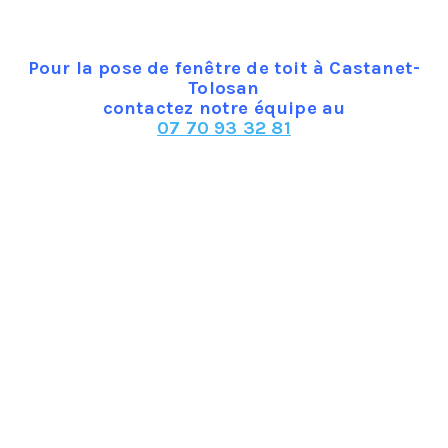
Pour la pose de fenêtre de toit à Castanet-
Tolosan
contactez notre équipe au
07 70 93 32 81
La fenêtre de toit, souvent appelée Velux, car c’est avant
tout cette marque qui a assuré le succès de ce type
d’ouverture, se présente sous différents types. Outre les
fenêtres-balcons que nous avons évoquées, ces fenêtres
peuvent être des ouvertures par projection (il faut
pousser le bas de la fenêtre vers l’extérieur) pour
laquelle vous pouvez opter si la pente de votre toit est
faible. L’ouverture de toit par rotation qui fait pivoter la
fenêtre en la tirant par le haut, prend peu de place et
s’adapte à toutes les pentes. Dans le cas où vous
souhaitez un accès facile au toit, un fenêtre à ouverture
latérale est conseillée.