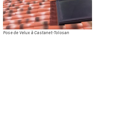
TOIT
Pose de Velux à Castanet-Tolosan
À CASTANET-TOLOSAN
Poser une fenêtre de toit n’est pas une chose aisée. C’est
une technique qui exige une très grande expertise,
notamment pour assurer une parfaite étanchéité. C’est la
raison pour laquelle, vous devrez faire appel à un
professionnel de ce domaine pour y procéder.
L’installation d’une fenêtre de toit permet de faire rentrer
de la lumière dans une pièce sombre, voir aveugle,
comme une salle de bains et également d’aérer ces
pièces humides. Ce qui vous permet d’aménager des
parties de votre habitation tels que les combles.