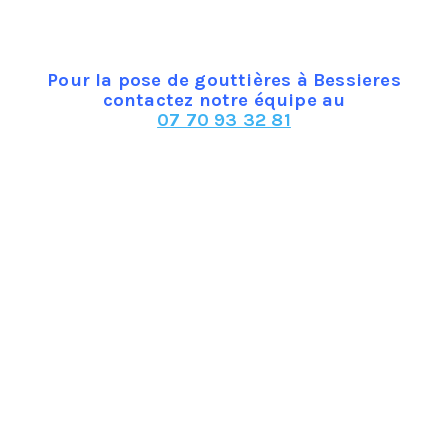
PVC offre une bonne résistance à la gouttière face aux chan
gévité et résiste moyennement aux mauvais temps. Retenez au
us économique, ce qui peut constituer un argument de taille.
Pour la pose de gouttières à Bessieres
contactez notre équipe au
07 70 93 32 81
essante, possède une longévité importante et une résistance
 et offre une bonne esthétique. En revanche, le prix est plu
ésistance à la corrosion et une longévité intéressante ainsi
t discret et classique, mais un inconvénient est qu’il faut s
sion également et une longévité et une résistance aux mauvai
ant de bien choisir celui qui vous convient afin de ne pas av
ez-vous notamment du climat et de la disposition des tuiles
assurer une bonne tenue pour une protection optimale de vot
re sont donc indispensables à connaitre avant l’achat.