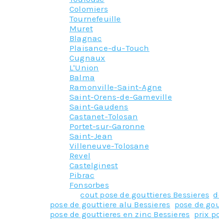
Colomiers
Tournefeuille
Muret
Blagnac
Plaisance-du-Touch
Cugnaux
L'Union
Balma
Ramonville-Saint-Agne
Saint-Orens-de-Gameville
Saint-Gaudens
Castanet-Tolosan
Portet-sur-Garonne
Saint-Jean
Villeneuve-Tolosane
Revel
Castelginest
Pibrac
Fonsorbes
Tagged
cout pose de gouttieres Bessieres
,
d
pose de gouttiere alu Bessieres
,
pose de gou
pose de gouttieres en zinc Bessieres
,
prix p