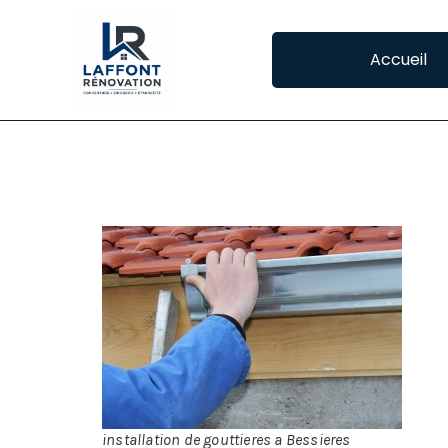
Accueil
POSE DE GOUTTIE
IN
La 
Pl
inc
On 
installation de gouttieres a Bessieres