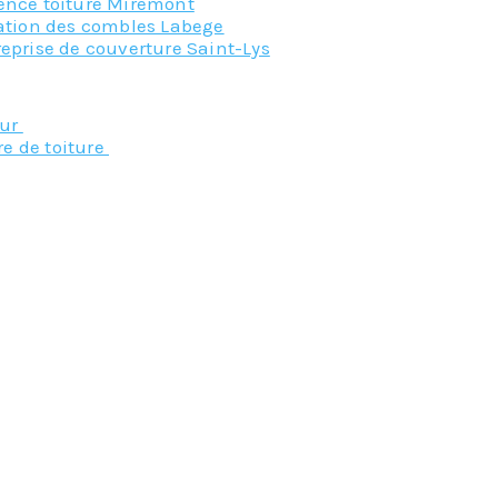
ence toiture Miremont
lation des combles Labege
eprise de couverture Saint-Lys
Nos principaux service
eur
re de toiture