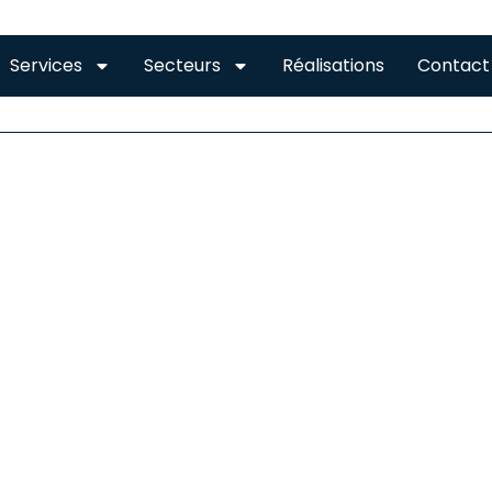
Services
Secteurs
Réalisations
Contact
RES BESSIERES
STALLATION DE GOUTTIÈRES À BESSIERES
gouttière peut être en zinc, en aluminium, en acier, en bois,
usieurs matériaux sont donc disponibles et chacun on
onvénients différents : résistance aux chocs, charge, tempéra
notera notamment parmi ces matières que :