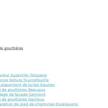
a mise en place de la toiture : selon la configuration de ce
empéries : le climat joue un rôle important dans le choix d’
luvieuses. Afin de choisir de façon optimale vos gouttières, 
ndée.
ières. Notez que la taille de ces dernières est aussi import
nt pas les mêmes. Vous devez absolument déterminer la lo
sionnel est requise.
de gouttières
est non seulement un élement indispensable m
mandons le recours à nos services à Bessieres, qui sauront 
fessionnalisme.
vreur Auzeville-Tolosane
nce toiture Tournefeuille
placement de tuiles Eaunes
e de gouttieres Beaupuy
dage de facade Calmont
 de gouttieres Nailloux
aration de pied de cheminee Escalquens