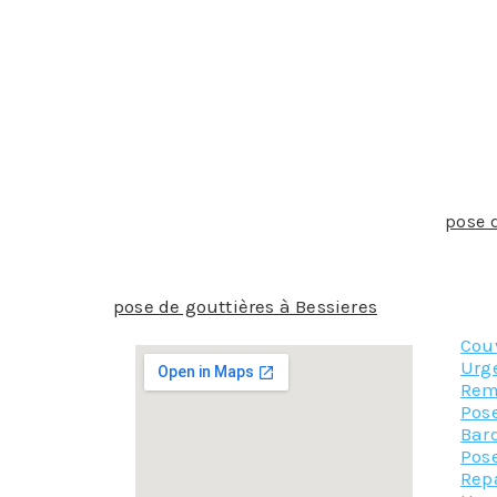
La gouttière doit absolument être ajustée à l
partout. Il faut aussi faire attention aux int
gouttière convient bien à un type de régions p
d’un professionnel ne peut être que recomma
Il y a des normes à respecter liées aux goutt
pendante ou rampante, les dimensions ne sero
Pour calculer un développé, l’aide d’un profes
Pour toutes les raisons qui font que la
pose 
protection de votre habitat, nous vous recom
devis, gage de notre efficacité et de notre pro
pose de gouttières à Bessieres
Cou
Urge
Rem
Pos
Bar
Pose
Rep