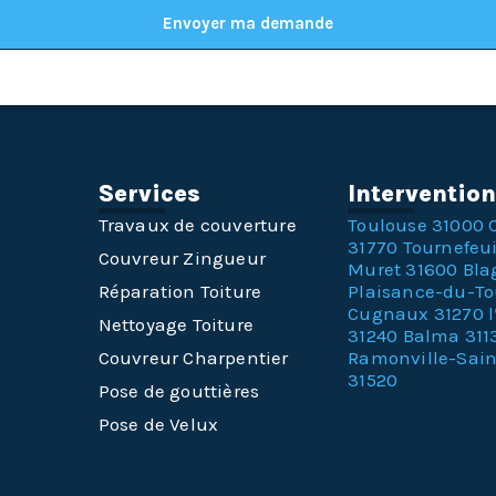
Envoyer ma demande
Services
Interventio
Travaux de couverture
Toulouse 31000
31770
Tournefeui
Couvreur Zingueur
Muret 31600
Bla
Réparation Toiture
Plaisance-du-T
Cugnaux 31270
Nettoyage Toiture
31240
Balma 311
Couvreur Charpentier
Ramonville-Sai
31520
Pose de gouttières
Pose de Velux