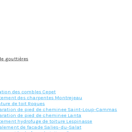
a mise en place de la toiture : selon la configuration de ce
empéries : le climat joue un rôle important dans le choix d’
luvieuses. Afin de choisir de façon optimale vos gouttières, 
ndée.
ières. Notez que la taille de ces dernières est aussi import
nt pas les mêmes. Vous devez absolument déterminer la lo
sionnel est requise.
de gouttières
est non seulement un élement indispensable m
mandons le recours à nos services à Cornebarrieu, qui sauro
professionnalisme.
ation des combles Cepet
itement des charpentes Montrejeau
ture de toit Roques
aration de pied de cheminee Saint-Loup-Cammas
aration de pied de cheminee Lanta
tement hydrofuge de toiture Lespinasse
alement de facade Salies-du-Salat