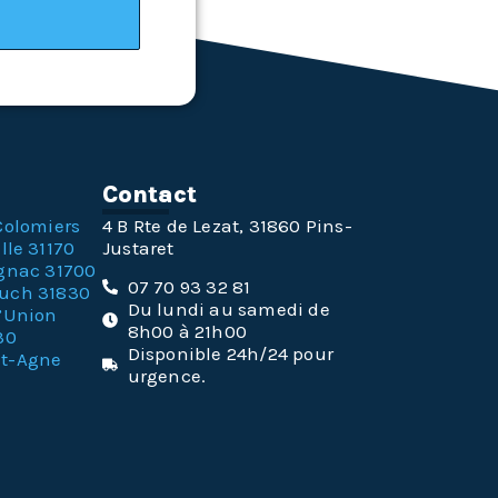
n
Contact
Colomiers
4 B Rte de Lezat, 31860 Pins-
lle 31170
Justaret
gnac 31700
07 70 93 32 81
ouch 31830
Du lundi au samedi de
l’Union
8h00 à 21h00
30
Disponible 24h/24 pour
nt-Agne
urgence.