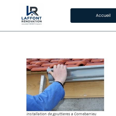
Accueil
POSE DE GOUTTIE
IN
La 
Pl
inc
On 
installation de gouttieres a Cornebarrieu