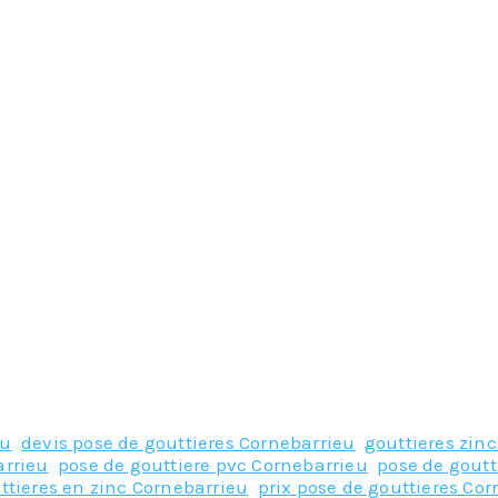
eu
,
devis pose de gouttieres Cornebarrieu
,
gouttieres zin
arrieu
,
pose de gouttiere pvc Cornebarrieu
,
pose de goutt
ttieres en zinc Cornebarrieu
,
prix pose de gouttieres Co