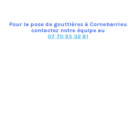
PVC offre une bonne résistance à la gouttière face aux chan
gévité et résiste moyennement aux mauvais temps. Retenez au
us économique, ce qui peut constituer un argument de taille.
Pour la pose de gouttières à Cornebarrieu
contactez notre équipe au
07 70 93 32 81
essante, possède une longévité importante et une résistance
 et offre une bonne esthétique. En revanche, le prix est plu
ésistance à la corrosion et une longévité intéressante ainsi
t discret et classique, mais un inconvénient est qu’il faut s
sion également et une longévité et une résistance aux mauvai
ant de bien choisir celui qui vous convient afin de ne pas av
ez-vous notamment du climat et de la disposition des tuiles
assurer une bonne tenue pour une protection optimale de vot
re sont donc indispensables à connaitre avant l’achat.