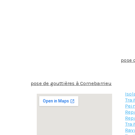
La gouttière doit absolument être ajustée à l
partout. Il faut aussi faire attention aux int
gouttière convient bien à un type de régions p
d’un professionnel ne peut être que recomma
Il y a des normes à respecter liées aux goutt
pendante ou rampante, les dimensions ne sero
Pour calculer un développé, l’aide d’un profes
Pour toutes les raisons qui font que la
pose 
protection de votre habitat, nous vous recom
un devis, gage de notre efficacité et de notre 
pose de gouttières à Cornebarrieu
Isol
Tra
Pein
Rep
Rep
Trai
Rav