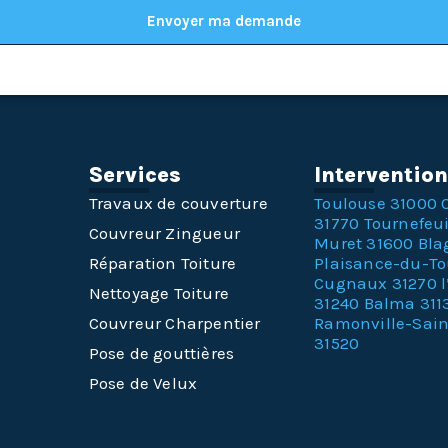
Envoyer ma demande
Services
Interventio
Travaux de couverture
Toulouse 31000
31770
Tournefeui
Couvreur Zingueur
Muret 31600
Bla
Réparation Toiture
Plaisance-du-T
Cugnaux 31270
Nettoyage Toiture
31240
Balma 311
Couvreur Charpentier
Ramonville-Sai
31520
Pose de gouttières
Pose de Velux