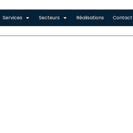
Services
Secteurs
Réalisations
Contact
RES CORNEBARRIEU
STALLATION DE GOUTTIÈRES À CORNEBARRIEU
gouttière peut être en zinc, en aluminium, en acier, en bois,
usieurs matériaux sont donc disponibles et chacun on
onvénients différents : résistance aux chocs, charge, tempéra
notera notamment parmi ces matières que :