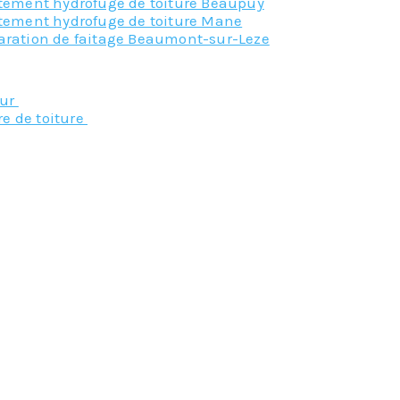
itement hydrofuge de toiture Beaupuy
itement hydrofuge de toiture Mane
aration de faitage Beaumont-sur-Leze
Nos principaux service
eur
re de toiture