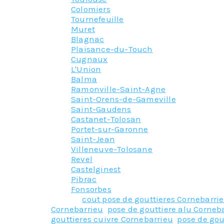
Colomiers
Tournefeuille
Muret
Blagnac
Plaisance-du-Touch
Cugnaux
L'Union
Balma
Ramonville-Saint-Agne
Saint-Orens-de-Gameville
Saint-Gaudens
Castanet-Tolosan
Portet-sur-Garonne
Saint-Jean
Villeneuve-Tolosane
Revel
Castelginest
Pibrac
Fonsorbes
Tagged
cout pose de gouttieres Cornebarri
Cornebarrieu
,
pose de gouttiere alu Corneb
gouttieres cuivre Cornebarrieu
,
pose de gou