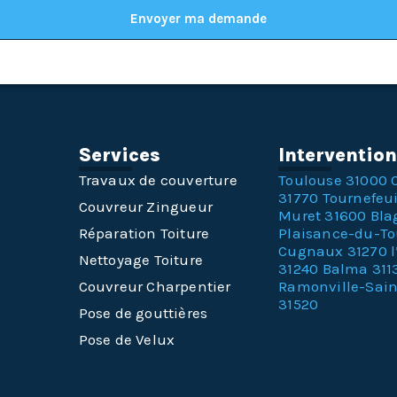
Envoyer ma demande
Services
Interventio
Travaux de couverture
Toulouse 31000
31770
Tournefeui
Couvreur Zingueur
Muret 31600
Bla
Réparation Toiture
Plaisance-du-T
Cugnaux 31270
Nettoyage Toiture
31240
Balma 311
Couvreur Charpentier
Ramonville-Sai
31520
Pose de gouttières
Pose de Velux