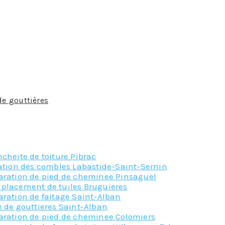
a mise en place de la toiture : selon la configuration de ce
empéries : le climat joue un rôle important dans le choix d’
luvieuses. Afin de choisir de façon optimale vos gouttières, 
ndée.
ières. Notez que la taille de ces dernières est aussi import
nt pas les mêmes. Vous devez absolument déterminer la lo
sionnel est requise.
de gouttières
est non seulement un élement indispensable m
mandons le recours à nos services à Venerque, qui sauront 
fessionnalisme.
cheite de toiture Pibrac
lation des combles Labastide-Saint-Sernin
aration de pied de cheminee Pinsaguel
placement de tuiles Bruguieres
aration de faitage Saint-Alban
 de gouttieres Saint-Alban
aration de pied de cheminee Colomiers