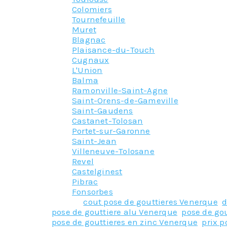
Colomiers
Tournefeuille
Muret
Blagnac
Plaisance-du-Touch
Cugnaux
L'Union
Balma
Ramonville-Saint-Agne
Saint-Orens-de-Gameville
Saint-Gaudens
Castanet-Tolosan
Portet-sur-Garonne
Saint-Jean
Villeneuve-Tolosane
Revel
Castelginest
Pibrac
Fonsorbes
Tagged
cout pose de gouttieres Venerque
,
d
pose de gouttiere alu Venerque
,
pose de go
pose de gouttieres en zinc Venerque
,
prix p