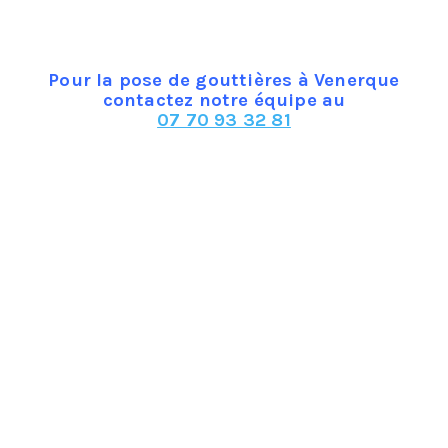
PVC offre une bonne résistance à la gouttière face aux chan
gévité et résiste moyennement aux mauvais temps. Retenez au
us économique, ce qui peut constituer un argument de taille.
Pour la pose de gouttières à Venerque
contactez notre équipe au
07 70 93 32 81
essante, possède une longévité importante et une résistance
 et offre une bonne esthétique. En revanche, le prix est plu
ésistance à la corrosion et une longévité intéressante ainsi
t discret et classique, mais un inconvénient est qu’il faut s
sion également et une longévité et une résistance aux mauvai
ant de bien choisir celui qui vous convient afin de ne pas av
ez-vous notamment du climat et de la disposition des tuiles
assurer une bonne tenue pour une protection optimale de vot
re sont donc indispensables à connaitre avant l’achat.