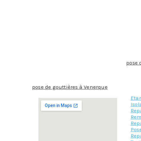
La gouttière doit absolument être ajustée à l
partout. Il faut aussi faire attention aux int
gouttière convient bien à un type de régions p
d’un professionnel ne peut être que recomma
Il y a des normes à respecter liées aux goutt
pendante ou rampante, les dimensions ne sero
Pour calculer un développé, l’aide d’un profes
Pour toutes les raisons qui font que la
pose 
protection de votre habitat, nous vous recom
devis, gage de notre efficacité et de notre pro
pose de gouttières à Venerque
Etan
Iso
Rep
Rem
Rep
Pose
Rep