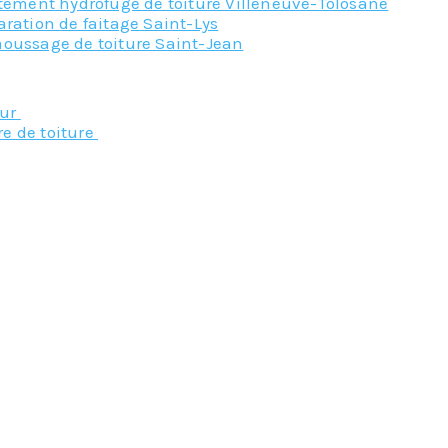
itement hydrofuge de toiture Villeneuve-Tolosane
ration de faitage Saint-Lys
oussage de toiture Saint-Jean
Nos principaux service
eur
re de toiture