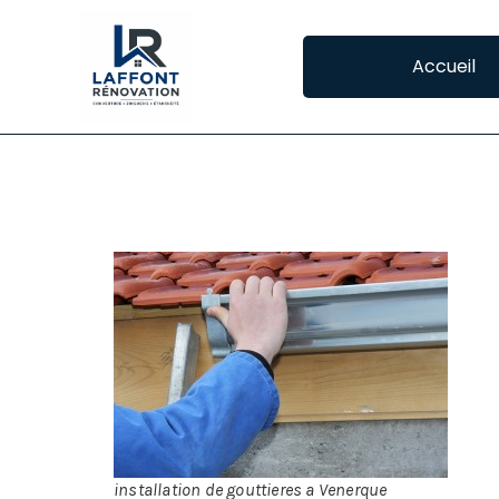
Accueil
POSE DE GOUTTIE
IN
La 
Pl
inc
On 
installation de gouttieres a Venerque