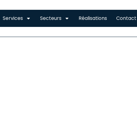
Services
Secteurs
Réalisations
Contact
RES VENERQUE
STALLATION DE GOUTTIÈRES À VENERQUE
gouttière peut être en zinc, en aluminium, en acier, en bois,
usieurs matériaux sont donc disponibles et chacun on
onvénients différents : résistance aux chocs, charge, tempéra
notera notamment parmi ces matières que :