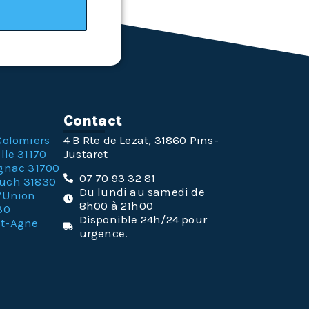
n
Contact
Colomiers
4 B Rte de Lezat, 31860 Pins-
lle 31170
Justaret
gnac 31700
07 70 93 32 81
ouch 31830
Du lundi au samedi de
l’Union
8h00 à 21h00
30
Disponible 24h/24 pour
nt-Agne
urgence.