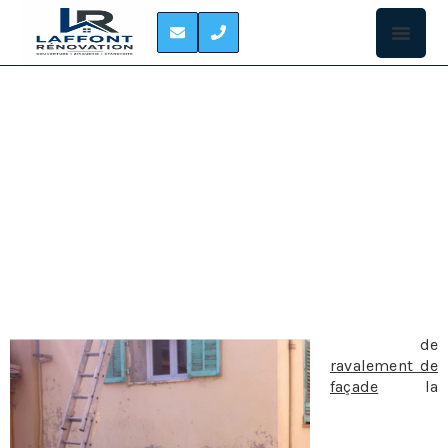
RAVALEMENT DE
FACADE BEAUPUY
RÉNOVATION DE FAÇADE À BEAUPUY
En matière
de
ravalement de
façade
la
législation est
claire: les