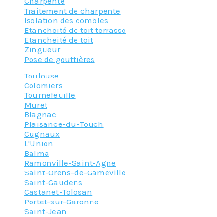
Charpente
Traitement de charpente
Isolation des combles
Etancheité de toit terrasse
Etancheité de toit
Zingueur
Pose de gouttières
Toulouse
Colomiers
Tournefeuille
Muret
Blagnac
Plaisance-du-Touch
Cugnaux
L'Union
Balma
Ramonville-Saint-Agne
Saint-Orens-de-Gameville
Saint-Gaudens
Castanet-Tolosan
Portet-sur-Garonne
Saint-Jean