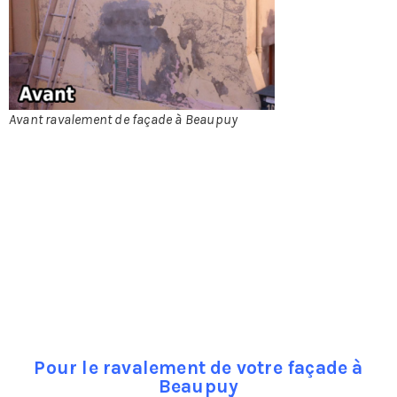
façades
d’immeubles
doivent être
tenues en bon
état de
propreté au
minimum une
Avant ravalement de façade à Beaupuy
fois tous les
dix ans. Et à
tout moment la mairie peut mettre en �”uvre
l’obligation de ravalement de façade.
Le ravalement de façade en quelques mots:
En fait faire un ravalement de façade c’est d’une part
veiller à ce que la façade présente correctement, et
d’autre part veiller à ce qu’elle ne présente pas de risque
pour les habitants ou les passants.
Pour le ravalement de votre façade à
Beaupuy