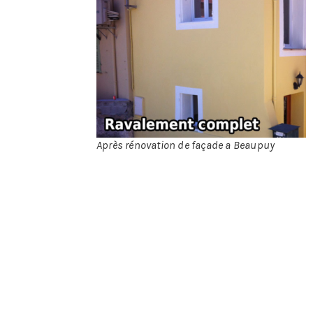
brique, béton,
pierre,
carrelage,
crépi ou
enduit la liste
des différents
matériaux
utilisés sur
une façade est
grande, le
Après rénovation de façade a Beaupuy
professionnel
aura pour
tâche de vérifier que la façade ne présente pas de risque
de pierre qui chute, de brique qui se descelle. Sur un
mur en béton si il y a des lézardes importantes il devra
alors les reboucher.
La remise à neuf
: si c’est de la pierre ou de la brique à
l’état naturel il conviendra de nettoyer le matériau pour
lui redonner meilleur aspect. Ce nettoyage pourra se faire
par un jet d’eau à haute pression, mais aussi un sablage
pour la pierre, les méthodes les plus courantes. Il existe