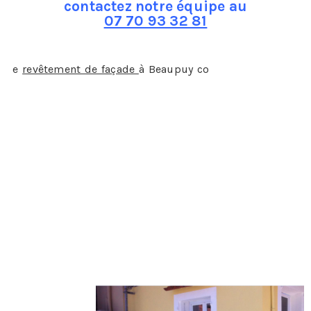
contactez notre équipe au
07 70 93 32 81
L
e
revêtement de façade
à Beaupuy co
mprend plusieurs
points, tout d’abord il conviendra au professionnel que
vous aurez engagé de faire un diagnostic de la façade, il
pourra alors vous faire un devis en toute connaissance
de cause.
La ferronnerie
: il veillera à ce que tous les éléments de
ferronnerie soient en bon état et ne présente aucun
danger. Il peut s’agir des rambardes des balcons, des
rampes des fenêtres, etc…
L’écoulement des eaux de pluie
: là encore veiller à ce
que les gouttières et tuyaux soient bien fixés et
remplissent correctement leur travail, sans fuite ou
bouchon par exemple…
Le
revêtement
: