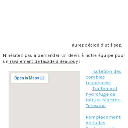
d’autres méthodes comme le peeling, qui est un enduit
que l’on badigeonne sur la façade, puis qu’ensuite on
enlève, la nébulisation, le gommage, etc…
La peinture ou l’enduit
: sur une façade en béton, en bois
mais également sur de la pierre ou de la brique le
professionnel appliquera de la peinture, du crépi ou
n’importe quel enduit que vous
aurez décidé d’utilisez.
N’hésitez pas a demander un devis à notre équipe pour
un
ravalement de façade à Beaupuy
!
Isolation des
combles
Lespinasse
Traitement
hydrofuge de
toiture Martres-
Tolosane
Remplacement
de tuiles