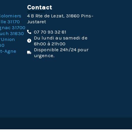
n
Contact
Colomiers
4 B Rte de Lezat, 31860 Pins-
lle 31170
Justaret
gnac 31700
07 70 93 32 81
ouch 31830
Du lundi au samedi de
l’Union
8h00 à 21h00
30
Disponible 24h/24 pour
nt-Agne
urgence.