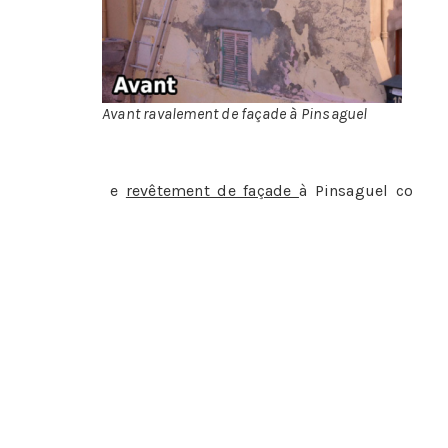
d’a
Avant ravalement de façade à Pinsaguel
L
e
revêtement de façade
à Pinsaguel co
mpre
diagnostic de la façade, il pourra alors vous f
La ferronnerie
: il veillera à ce que tous les
balcons, des rampes des fenêtres, etc…
L’écoulement des eaux de pluie
: là encore v
ou bouchon par exemple…
Le revêtement
: brique, béton, pierre, carrela
une façade est grande, le professionnel aura p
pierre qui chute, de brique qui se descelle. 
alors les reboucher.