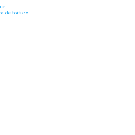
eur
re de toiture