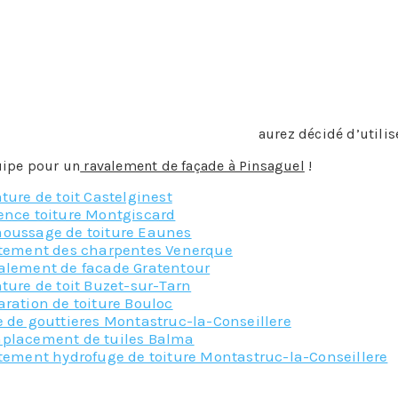
 la brique à l’état naturel il conviendra de nettoyer le maté
ge pourra se faire par un jet d’eau à haute pression, mais a
plus courantes. Il existe d’autres méthodes comme le peel
façade, puis qu’ensuite on enlève, la nébulisation, le gomm
ton, en bois mais également sur de la pierre ou de la briqu
répi ou n’importe quel enduit que vous
aurez décidé d’utilis
uipe pour un
ravalement de façade à Pinsaguel
!
ture de toit Castelginest
ence toiture Montgiscard
oussage de toiture Eaunes
itement des charpentes Venerque
alement de facade Gratentour
ture de toit Buzet-sur-Tarn
ration de toiture Bouloc
 de gouttieres Montastruc-la-Conseillere
placement de tuiles Balma
tement hydrofuge de toiture Montastruc-la-Conseillere
Nos principaux service