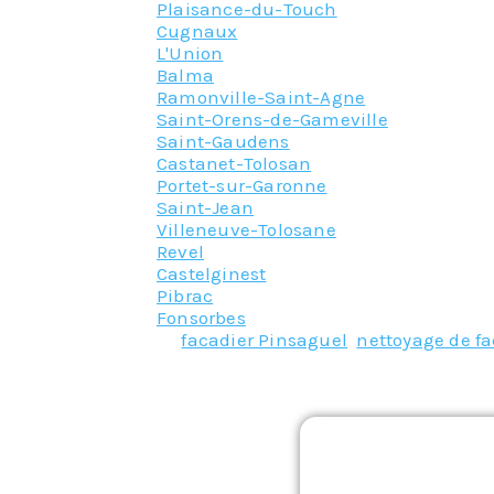
Plaisance-du-Touch
Cugnaux
L'Union
Balma
Ramonville-Saint-Agne
Saint-Orens-de-Gameville
Saint-Gaudens
Castanet-Tolosan
Portet-sur-Garonne
Saint-Jean
Villeneuve-Tolosane
Revel
Castelginest
Pibrac
Fonsorbes
Tagged
facadier Pinsaguel
,
nettoyage de f