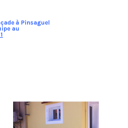
les habitants ou les passants.
açade à Pinsaguel
uipe au
1
essionnel que vous aurez engagé de faire un
aucun danger. Il peut s’agir des rambardes des
remplissent correctement leur travail, sans fuite
 sur
e de
evra