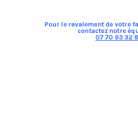
utre part veiller à ce qu’elle ne présente pas de risque pour 
Pour le ravalement de votre f
contactez notre éq
07 70 93 32 8
nd plusieurs points, tout d’abord il conviendra au prof
aire un devis en toute connaissance de cause.
 éléments de ferronnerie soient en bon état et ne présente 
eiller à ce que les gouttières et tuyaux soient bien fixés et 
ge, crépi ou enduit la liste des différents matériaux utilisés
our tâche de vérifier que la façade ne présente pas de risqu
Sur un mur en béton si il y a des lézardes importantes il d