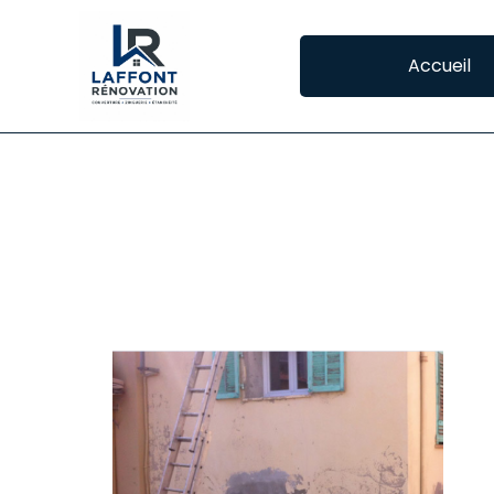
Accueil
RAVALEMENT DE 
RÉNOVATION DE FAÇADE À PINSAGUEL
En 
bon
�”u
Le 
En 