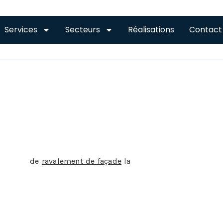
Services
Secteurs
Réalisations
Contact
FACADE PINSAGUEL
matière
de
ravalement de façade
la
législation est claire: 
 état de propreté au minimum une fois tous les dix ans
vre l’obligation de ravalement de façade.
ravalement de façade en quelques mots:
fait faire un ravalement de façade c’est d’une part veille