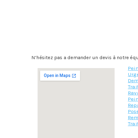
La remise à neuf
: si c’est de la pierre ou de
pour lui redonner meilleur aspect. Ce nettoya
un sablage pour la pierre, les méthodes les 
qui est un enduit que l’on badigeonne sur la 
etc…
La peinture ou l’enduit
: sur une façade en bé
professionnel appliquera de la peinture, du c
N’hésitez pas a demander un devis à notre éq
Pein
Urg
Dem
Tra
Rav
Pein
Repa
Pose
Rem
Trai