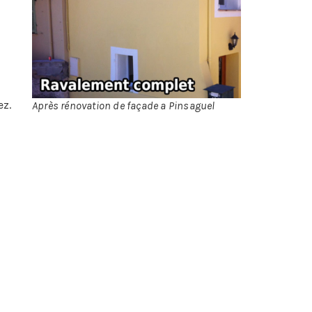
riau
ussi
ing,
age,
e le
ez.
Après rénovation de façade a Pinsaguel
s :